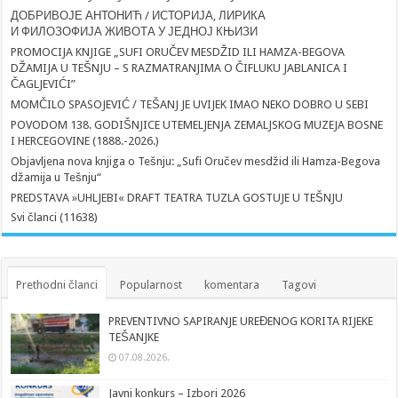
ДОБРИВОЈЕ АНТОНИЋ / ИСТОРИЈА, ЛИРИКА
И ФИЛОЗОФИЈА ЖИВОТА У ЈЕДНОЈ КЊИЗИ
PROMOCIJA KNJIGE „SUFI ORUČEV MESDŽID ILI HAMZA-BEGOVA
DŽAMIJA U TEŠNJU – S RAZMATRANJIMA O ČIFLUKU JABLANICA I
ČAGLJEVIĆI”
MOMČILO SPASOJEVIĆ / TEŠANJ JE UVIJEK IMAO NEKO DOBRO U SEBI
POVODOM 138. GODIŠNJICE UTEMELJENJA ZEMALJSKOG MUZEJA BOSNE
I HERCEGOVINE (1888.-2026.)
Objavljena nova knjiga o Tešnju: „Sufi Oručev mesdžid ili Hamza-Begova
džamija u Tešnju“
PREDSTAVA »UHLJEBI« DRAFT TEATRA TUZLA GOSTUJE U TEŠNJU
Svi članci (11638)
Prethodni članci
Popularnost
komentara
Tagovi
PREVENTIVNO SAPIRANJE UREĐENOG KORITA RIJEKE
TEŠANJKE
07.08.2026.
Javni konkurs – Izbori 2026