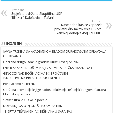
Prethodna
Uspješno održana Skupština USR
“Blinker” Kalošević – Tešanj.
Slijedeća
Naše odbojkašice započele
proljetni dio takmičenja u Prvoj
ženskoj odbojkaškoj ligi FBiH.
Od Tesanj Net
JAVNA TRIBINA SA AKADEMIKOM ESADOM DURAKOVIĆEM OPRAVDALA
OČEKIVANJA
Održano drugo izdanje gradske utrke Tešanj 5K 2026
ENVER KAZAZ: »DRUŠTVENA JEZA I METAFIZIČKA PRAZNINA«
GENOCID NAD BOŠNJACIMA NIJE POČINJEN
ISKLJUČIVO NA PROSTORU SREBRENICE
Ponovo smo na terenu
Održana promocija knjige Radost otkrivanja: tešanjski razgovori autora
Momčilo Spasojević
Šefket Turalić / Kako je počelo..
NOVA KNJIGA O PJESNIŠTVU AMIRA BRKE
13. IFTAR TEŠNJAKINJA I TEŠNJAKA U SARAJEVU