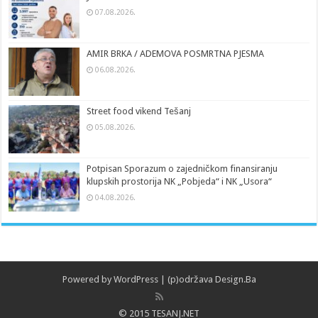
07.08.2026.
AMIR BRKA / ADEMOVA POSMRTNA PJESMA
06.08.2026.
Street food vikend Tešanj
05.08.2026.
Potpisan Sporazum o zajedničkom finansiranju
klupskih prostorija NK „Pobjeda“ i NK „Usora“
04.08.2026.
Powered by
WordPress
| (p)održava
Design.Ba
© 2015 TESANJ.NET