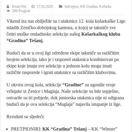
Tesanj Net
17.02.2020.
Izdvojeno
,
KK Gradina
,
Košarka
296 Pregledi
Vikend iza nas obilježile su i utakmice 12. kola košarkaške Lige
mladih Zeničko-dobojskog kantona, u kojoj se takmiče sve
četiri muške omladinske selekcije našeg
Košarkaškog kluba
“Gradina” Tešanj
.
Budući da se u ovoj ligi određene ekipe takmiče sa različitim
brojem selekcija, tako je i raspored utakmica kombinovan pa
ekipe koje imaju sve selekcije u jednom kolu mogu imati
različite rasporede i igrati utakmice sa različitim klubovima.
U okviru ovog kola, selekcije
“Gradine”
su ugostile svoje
vršnjake iz Zenice i Maglaja. Naše selekcije su bile uspješne,
ostvarile su tri pobjede, dok juniorska utakmica nije ni odigrana
budući da je ova selekcija “Maglaja” najavila istupanje iz lige.
Rezultati su sljedeći:
PRETPIONIRI:
KK “Gradina” Tešanj
– KK “Winner”