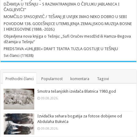
DŽAMIJA U TEŠNJU – S RAZMATRANJIMA O ČIFLUKU JABLANICA I
ČAGLJEVIĆI”
MOMČILO SPASOJEVIĆ / TEŠANJ JE UVIJEK IMAO NEKO DOBRO U SEBI
POVODOM 138. GODIŠNJICE UTEMELJENJA ZEMALJSKOG MUZEJA BOSNE
I HERCEGOVINE (1888.-2026.)
Objavljena nova knjiga o Tešnju: „Sufi Oručev mesdžid ili Hamza-Begova
džamija u Tešnju“
PREDSTAVA »UHLJEBI« DRAFT TEATRA TUZLA GOSTUJE U TEŠNJU
Svi članci (11638)
Prethodni članci
Popularnost
komentara
Tagovi
Smotra tešanjskih izviđača Blatnica 1980.god
09.08.2026.
Izviđačka sehara bogatija za fotose dobijene od
Abdulaha Bukvića
09.08.2026.