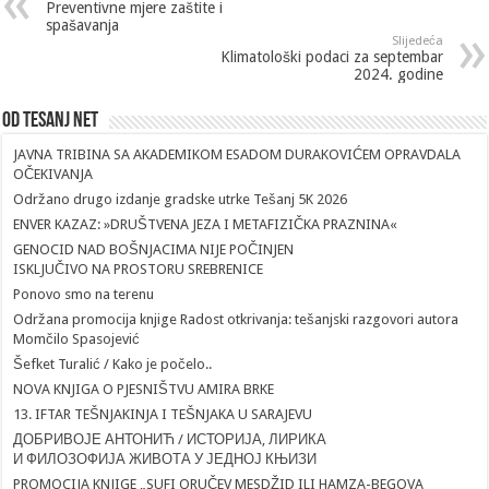
Preventivne mjere zaštite i
spašavanja
Slijedeća
Klimatološki podaci za septembar
2024. godine
Od Tesanj Net
JAVNA TRIBINA SA AKADEMIKOM ESADOM DURAKOVIĆEM OPRAVDALA
OČEKIVANJA
Održano drugo izdanje gradske utrke Tešanj 5K 2026
ENVER KAZAZ: »DRUŠTVENA JEZA I METAFIZIČKA PRAZNINA«
GENOCID NAD BOŠNJACIMA NIJE POČINJEN
ISKLJUČIVO NA PROSTORU SREBRENICE
Ponovo smo na terenu
Održana promocija knjige Radost otkrivanja: tešanjski razgovori autora
Momčilo Spasojević
Šefket Turalić / Kako je počelo..
NOVA KNJIGA O PJESNIŠTVU AMIRA BRKE
13. IFTAR TEŠNJAKINJA I TEŠNJAKA U SARAJEVU
ДОБРИВОЈЕ АНТОНИЋ / ИСТОРИЈА, ЛИРИКА
И ФИЛОЗОФИЈА ЖИВОТА У ЈЕДНОЈ КЊИЗИ
PROMOCIJA KNJIGE „SUFI ORUČEV MESDŽID ILI HAMZA-BEGOVA