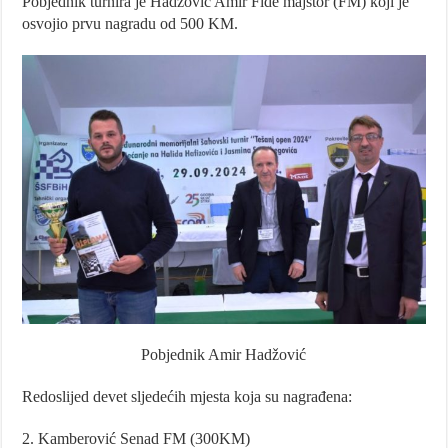
Pobjednik turnira je Hadžović Amir Fide majstor (FM) koji je
osvojio prvu nagradu od 500 KM.
Pobjednik Amir Hadžović
Redoslijed devet sljedećih mjesta koja su nagrađena:
2. Kamberović Senad FM (300KM)