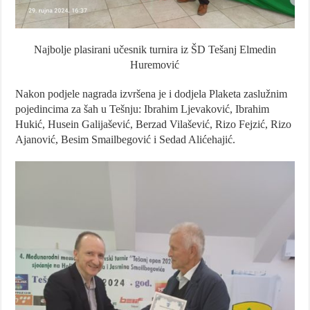
Najbolje plasirani učesnik turnira iz ŠD Tešanj Elmedin
Huremović
Nakon podjele nagrada izvršena je i dodjela Plaketa zaslužnim
pojedincima za šah u Tešnju: Ibrahim Ljevaković, Ibrahim
Hukić, Husein Galijašević, Berzad Vilašević, Rizo Fejzić, Rizo
Ajanović, Besim Smailbegović i Sedad Alićehajić.