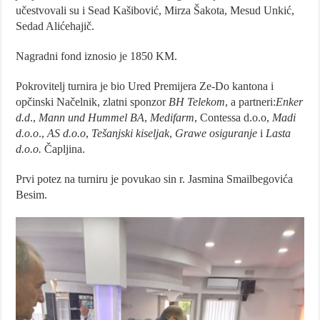
učestvovali su i Sead Kašibović, Mirza Šakota, Mesud Unkić,
Sedad Alićehajič.
Nagradni fond iznosio je 1850 KM.
Pokrovitelj turnira je bio Ured Premijera Ze-Do kantona i
opčinski Načelnik, zlatni sponzor
BH Telekom
, a partneri:
Enker
d.d
.,
Mann und Hummel BA
,
Medifarm
, Contessa d.o.o,
Madi
d.o.o
.,
AS d.o.o
,
Tešanjski kiseljak
,
Grawe osiguranje
i
Lasta
d.o.o.
Čapljina.
Prvi potez na turniru je povukao sin r. Jasmina Smailbegovića
Besim.