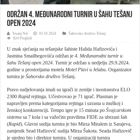
Održan 4. Međunarodni turnir u šahu Tešanj
open 2024
Tesanj Net
03.10.2024.
Šahovsko društvo Tešanj
824 Pregledi
U znak sjećanja na tešanjske šahiste Halida Hafizovića i
Jasmina Smailbegoviića održan je
4. Međunarodni turnir u
šahu Tešanj open 2024
. Turnir je održan u nedjelju 29.9.2024.
godine u prostorijama motela
Motel Plavi
u Jelahu. Organizator
turnira je
Šahovsko društvo
Tešanj.
Pravo sudjelovanja imali su igrači iz zemlje i inostranstva ELO
2300
Rapid
rejtinga. Učestvovao je 71 igrač. Plasman je
napravljen prema kategorijama rejtinga i uzrasta u muškoj i
ženskoj konkurenciji. Tempo igre je 15 minuta po
Švajcarskom
sistemu
sa 7 kola i sa važećim pravilima FIDE za ubrzani šah
(
Rapid
). Glavni sudija turnira je bio Mirza Miralem iz Sarajeva,
zamjenik Sead Hafizović sudija Mirza Šakota. Seada Hafizovič
je ujedno bio i direktor turnira. U organizaciji turnira