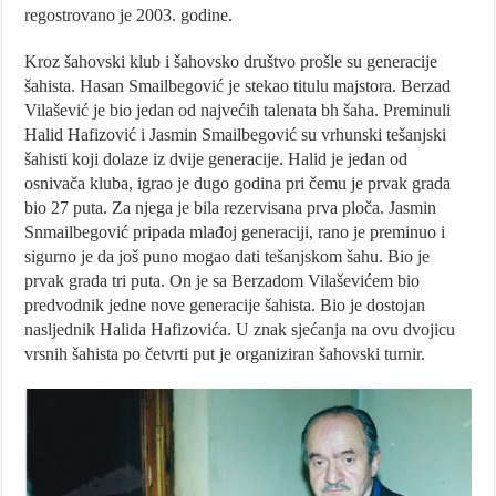
regostrovano je 2003. godine.
Kroz šahovski klub i šahovsko društvo prošle su generacije
šahista. Hasan Smailbegović je stekao titulu majstora. Berzad
Vilašević je bio jedan od najvećih talenata bh šaha. Preminuli
Halid Hafizović i Jasmin Smailbegović su vrhunski tešanjski
šahisti koji dolaze iz dvije generacije. Halid je jedan od
osnivača kluba, igrao je dugo godina pri čemu je prvak grada
bio 27 puta. Za njega je bila rezervisana prva ploča. Jasmin
Snmailbegović pripada mlađoj generaciji, rano je preminuo i
sigurno je da još puno mogao dati tešanjskom šahu. Bio je
prvak grada tri puta. On je sa Berzadom Vilaševićem bio
predvodnik jedne nove generacije šahista. Bio je dostojan
nasljednik Halida Hafizovića. U znak sjećanja na ovu dvojicu
vrsnih šahista po četvrti put je organiziran šahovski turnir.