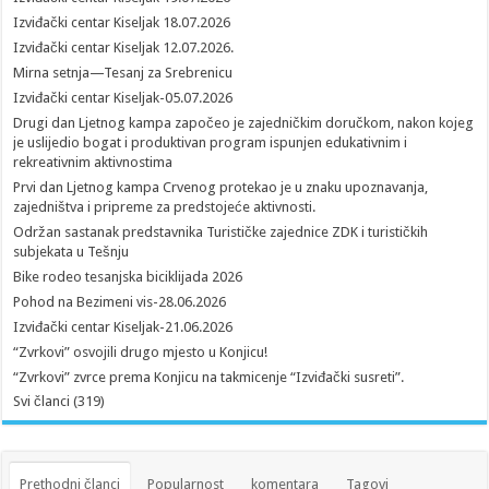
Izviđački centar Kiseljak 18.07.2026
Izviđački centar Kiseljak 12.07.2026.
Mirna setnja—Tesanj za Srebrenicu
Izviđački centar Kiseljak-05.07.2026
Drugi dan Ljetnog kampa započeo je zajedničkim doručkom, nakon kojeg
je uslijedio bogat i produktivan program ispunjen edukativnim i
rekreativnim aktivnostima
Prvi dan Ljetnog kampa Crvenog protekao je u znaku upoznavanja,
zajedništva i pripreme za predstojeće aktivnosti.
Održan sastanak predstavnika Turističke zajednice ZDK i turističkih
subjekata u Tešnju
Bike rodeo tesanjska biciklijada 2026
Pohod na Bezimeni vis-28.06.2026
Izviđački centar Kiseljak-21.06.2026
“Zvrkovi” osvojili drugo mjesto u Konjicu!
“Zvrkovi” zvrce prema Konjicu na takmicenje “Izviđački susreti”.
Svi članci (319)
Prethodni članci
Popularnost
komentara
Tagovi