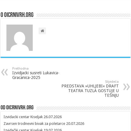
O oicrnivrh.org
Prethodna
Izvidjacki susreti Lukavica-
Gracanica-2025
Slijedeća
PREDSTAVA »UHLJEBI« DRAFT
TEATRA TUZLA GOSTUJE U
TEŠNJU
Od oicrnivrh.org
Izvidacki centar Kiseljak 26.07.2026
Zavrsen trodnevni bivak za poletarce 20.07.2026
Izviđački centar Kiseljak 19.07.2026