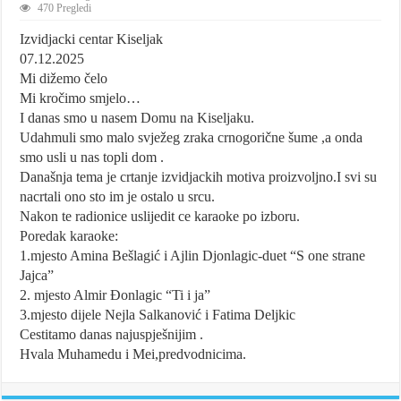
470 Pregledi
Izvidjacki centar Kiseljak
07.12.2025
Mi dižemo čelo
Mi kročimo smjelo…
I danas smo u nasem Domu na Kiseljaku.
Udahmuli smo malo svježeg zraka crnogorične šume ,a onda
smo usli u nas topli dom .
Današnja tema je crtanje izvidjackih motiva proizvoljno.I svi su
nacrtali ono sto im je ostalo u srcu.
Nakon te radionice uslijedit ce karaoke po izboru.
Poredak karaoke:
1.mjesto Amina Bešlagić i Ajlin Djonlagic-duet “S one strane
Jajca”
2. mjesto Almir Đonlagic “Ti i ja”
3.mjesto dijele Nejla Salkanović i Fatima Deljkic
Cestitamo danas najuspješnijim .
Hvala Muhamedu i Mei,predvodnicima.