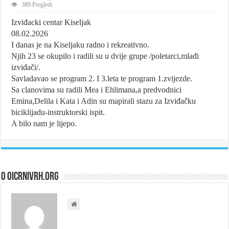
389 Pregledi
Izviđacki centar Kiseljak
08.02.2026
I danas je na Kiseljaku radno i rekreativno.
Njih 23 se okupilo i radili su u dvije grupe /poletarci,mlađi
izviđači/.
Savladavao se program 2. I 3.leta te program 1.zvijezde.
Sa clanovima su radili Mea i Ehlimana,a predvodnici
Emina,Delila i Kata i Adin su mapirali stazu za Izviđačku
biciklijadu-instruktorski ispit.
A bilo nam je lijepo.
O oicrnivrh.org