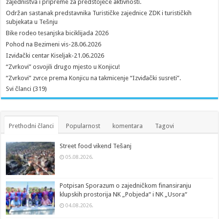
zajedništva i pripreme za predstojeće aktivnosti.
Održan sastanak predstavnika Turističke zajednice ZDK i turističkih
subjekata u Tešnju
Bike rodeo tesanjska biciklijada 2026
Pohod na Bezimeni vis-28.06.2026
Izviđački centar Kiseljak-21.06.2026
“Zvrkovi” osvojili drugo mjesto u Konjicu!
“Zvrkovi” zvrce prema Konjicu na takmicenje “Izviđački susreti”.
Svi članci (319)
Prethodni članci
Popularnost
komentara
Tagovi
Street food vikend Tešanj
05.08.2026.
Potpisan Sporazum o zajedničkom finansiranju
klupskih prostorija NK „Pobjeda“ i NK „Usora“
04.08.2026.