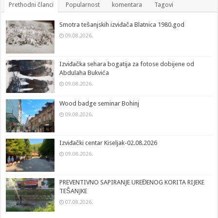
Prethodni članci
Popularnost
komentara
Tagovi
Smotra tešanjskih izviđača Blatnica 1980.god
09.08.2026.
Izviđačka sehara bogatija za fotose dobijene od
Abdulaha Bukvića
09.08.2026.
Wood badge seminar Bohinj
09.08.2026.
Izviđački centar Kiseljak-02.08.2026
09.08.2026.
PREVENTIVNO SAPIRANJE UREĐENOG KORITA RIJEKE
TEŠANJKE
07.08.2026.