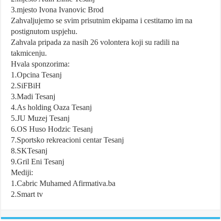
3.mjesto Ivona Ivanovic Brod
Zahvaljujemo se svim prisutnim ekipama i cestitamo im na
postignutom uspjehu.
Zahvala pripada za nasih 26 volontera koji su radili na
takmicenju.
Hvala sponzorima:
1.Opcina Tesanj
2.SiFBiH
3.Madi Tesanj
4.As holding Oaza Tesanj
5.JU Muzej Tesanj
6.OS Huso Hodzic Tesanj
7.Sportsko rekreacioni centar Tesanj
8.SKTesanj
9.Gril Eni Tesanj
Mediji:
1.Cabric Muhamed Afirmativa.ba
2.Smart tv