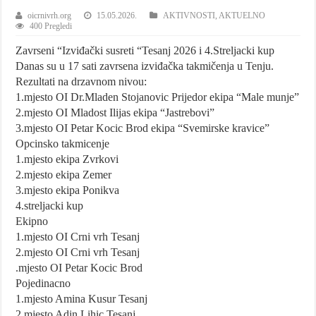
oicrnivrh.org
15.05.2026.
AKTIVNOSTI
,
AKTUELNO
400 Pregledi
Zavrseni “Izviđački susreti “Tesanj 2026 i 4.Streljacki kup
Danas su u 17 sati zavrsena izviđačka takmičenja u Tenju.
Rezultati na drzavnom nivou:
1.mjesto OI Dr.Mladen Stojanovic Prijedor ekipa “Male munje”
2.mjesto OI Mladost Ilijas ekipa “Jastrebovi”
3.mjesto OI Petar Kocic Brod ekipa “Svemirske kravice”
Opcinsko takmicenje
1.mjesto ekipa Zvrkovi
2.mjesto ekipa Zemer
3.mjesto ekipa Ponikva
4.streljacki kup
Ekipno
1.mjesto OI Crni vrh Tesanj
2.mjesto OI Crni vrh Tesanj
.mjesto OI Petar Kocic Brod
Pojedinacno
1.mjesto Amina Kusur Tesanj
2.mjesto Adin Lihic Tesanj