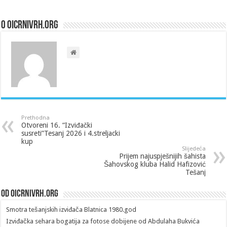
O oicrnivrh.org
Prethodna
Otvoreni 16. “Izviđački
susreti”Tesanj 2026 i 4.streljacki
kup
Slijedeća
Prijem najuspješnijih šahista
Šahovskog kluba Halid Hafizović
Tešanj
Od oicrnivrh.org
Smotra tešanjskih izviđača Blatnica 1980.god
Izviđačka sehara bogatija za fotose dobijene od Abdulaha Bukvića