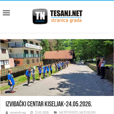
Izviđački centar Kiseljak-24.05.2026.
oicrnivrh.org
25.05.2026.
AKTIVNOSTI
,
AKTUELNO