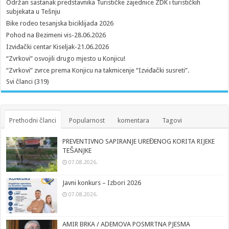
Održan sastanak predstavnika Turističke zajednice ZDK i turističkih
subjekata u Tešnju
Bike rodeo tesanjska biciklijada 2026
Pohod na Bezimeni vis-28.06.2026
Izviđački centar Kiseljak-21.06.2026
“Zvrkovi” osvojili drugo mjesto u Konjicu!
“Zvrkovi” zvrce prema Konjicu na takmicenje “Izviđački susreti”.
Svi članci (319)
Prethodni članci
Popularnost
komentara
Tagovi
PREVENTIVNO SAPIRANJE UREĐENOG KORITA RIJEKE
TEŠANJKE
07.08.2026.
Javni konkurs – Izbori 2026
07.08.2026.
AMIR BRKA / ADEMOVA POSMRTNA PJESMA