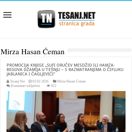
Mirza Hasan Ćeman
PROMOCIJA KNJIGE „SUFI ORUČEV MESDŽID ILI HAMZA-
BEGOVA DŽAMIJA U TEŠNJU – S RAZMATRANJIMA O ČIFLUKU
JABLANICA I ČAGLJEVIĆI”
Tesanj Net
03.02.2026.
Mirza Hasan Ćeman
za
Komentari isključeni
822
PROMOCIJA
KNJIGE
„SUFI
ORUČEV
MESDŽID
ILI
HAMZA-
BEGOVA
DŽAMIJA
U