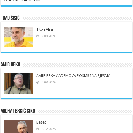
Rado ćemo ih objaviti...
Fuad Šišić
Tito i Alija
02.08.2026.
Amir Brka
AMIR BRKA / ADEMOVA POSMRTNA PJESMA
06.08.2026.
Midhat Brkić Ciko
Bezec
12.12.2025.