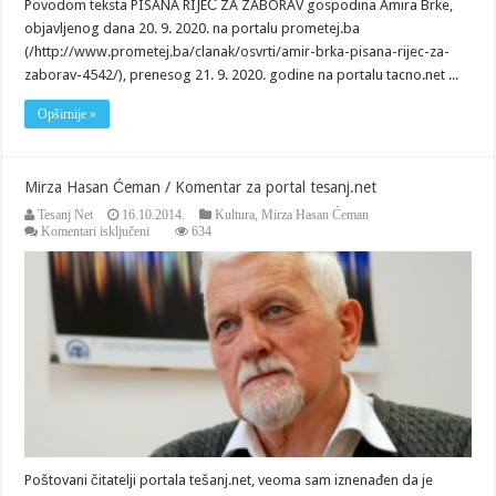
Povodom teksta PISANA RIJEČ ZA ZABORAV gospodina Amira Brke,
objavljenog dana 20. 9. 2020. na portalu prometej.ba
(/http://www.prometej.ba/clanak/osvrti/amir-brka-pisana-rijec-za-
zaborav-4542/), prenesog 21. 9. 2020. godine na portalu tacno.net ...
Opširnije »
Mirza Hasan Ćeman / Komentar za portal tesanj.net
Tesanj Net
16.10.2014.
Kultura
,
Mirza Hasan Ćeman
za
Komentari isključeni
634
Mirza
Hasan
Ćeman
/
Komentar
za
portal
tesanj.net
Poštovani čitatelji portala tešanj.net, veoma sam iznenađen da je