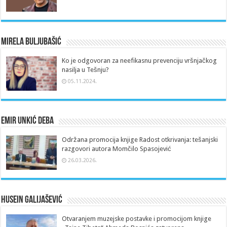
Mirela Buljubašić
Ko je odgovoran za neefikasnu prevenciju vršnjačkog
nasilja u Tešnju?
05.11.2024.
Emir Unkić Deba
Održana promocija knjige Radost otkrivanja: tešanjski
razgovori autora Momčilo Spasojević
26.03.2026.
Husein Galijašević
Otvaranjem muzejske postavke i promocijom knjige