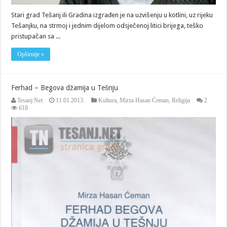
Stari grad Tešanj ili Gradina izgrađen je na uzvišenju u kotlini, uz rijeku
Tešanjku, na strmoj i jednim dijelom odsječenoj litici brijega, teško
pristupačan sa ...
Opširnije »
Ferhad – Begova džamija u Tešnju
Tesanj Net
11.01.2013.
Kultura
,
Mirza Hasan Ćeman
,
Religija
2
618