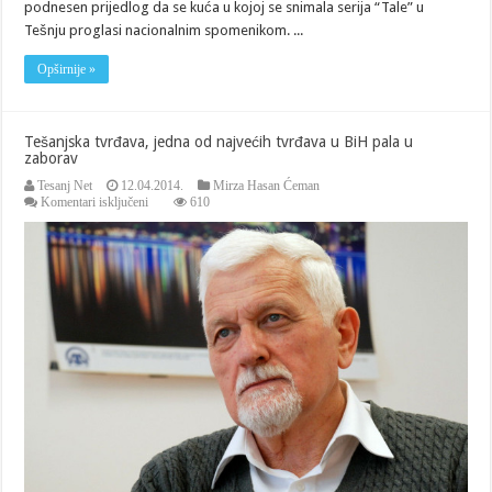
podnesen prijedlog da se kuća u kojoj se snimala serija “Tale” u
Tešnju proglasi nacionalnim spomenikom. ...
Opširnije »
Tešanjska tvrđava, jedna od najvećih tvrđava u BiH pala u
zaborav
Tesanj Net
12.04.2014.
Mirza Hasan Ćeman
za
Komentari isključeni
610
Tešanjska
tvrđava,
jedna
od
najvećih
tvrđava
u
BiH
pala
u
zaborav