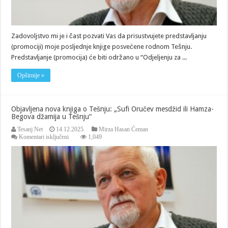
Zadovoljstvo mi je i čast pozvati Vas da prisustvujete predstavljanju
(promociji) moje posljednje knjige posvećene rodnom Tešnju.
Predstavljanje (promocija) će biti održano u “Odjeljenju za ...
Opširnije »
Objavljena nova knjiga o Tešnju: „Sufi Oručev mesdžid ili Hamza-
Begova džamija u Tešnju“
Tesanj Net
14.12.2025.
Mirza Hasan Ćeman
za
Komentari isključeni
1,049
Objavljena
nova
knjiga
o
Tešnju:
„Sufi
Oručev
mesdžid
ili
Hamza-
Begova