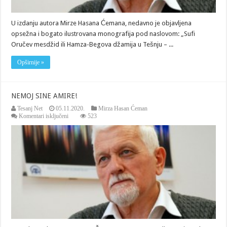
džamija
u
Tešnju“
U izdanju autora Mirze Hasana Ćemana, nedavno je objavljena
opsežna i bogato ilustrovana monografija pod naslovom: „Sufi
Oručev mesdžid ili Hamza-Begova džamija u Tešnju – ...
Opširnije »
NEMOJ SINE AMIRE!
Tesanj Net
05.11.2020.
Mirza Hasan Ćeman
za
Komentari isključeni
523
NEMOJ
SINE
AMIRE!