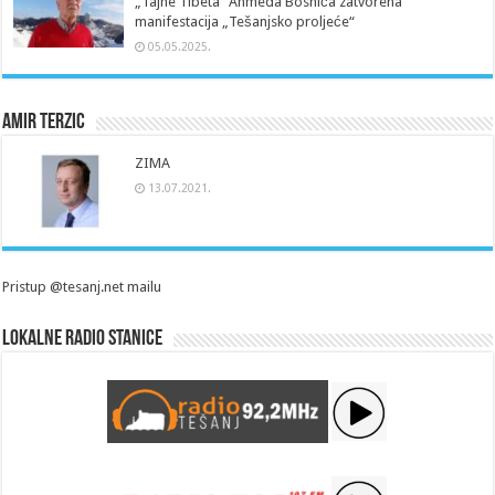
„Tajne Tibeta“ Ahmeda Bosnića zatvorena
manifestacija „Tešanjsko proljeće“
05.05.2025.
Amir Terzic
ZIMA
13.07.2021.
Pristup @tesanj.net mailu
Lokalne radio stanice