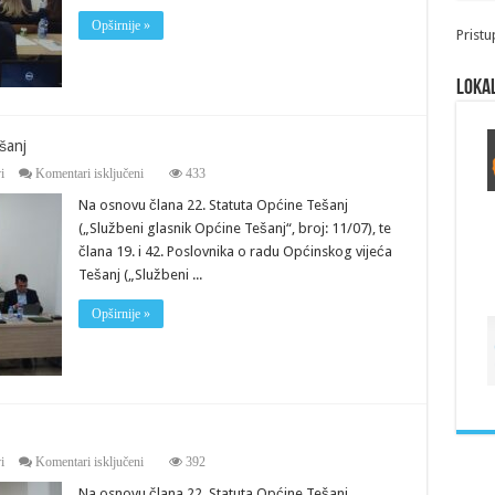
Opširnije »
Pristu
Lokal
šanj
za
i
Komentari isključeni
433
Saziv
Na osnovu člana 22. Statuta Općine Tešanj
za
16.
(„Službeni glasnik Općine Tešanj“, broj: 11/07), te
sjednicu
člana 19. i 42. Poslovnika o radu Općinskog vijeća
Općinskog
vijeća
Tešanj („Službeni ...
Tešanj
Opširnije »
za
i
Komentari isključeni
392
Saziv
Na osnovu člana 22. Statuta Općine Tešanj
za