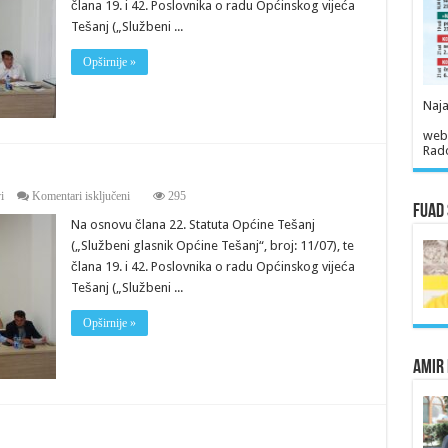
člana 19. i 42. Poslovnika o radu Općinskog vijeća
Općinskog
vijeća
Tešanj („Službeni ...
Opširnije »
Naja
web
Rado
za
i
Komentari isključeni
295
Fuad 
Saziv
Na osnovu člana 22. Statuta Općine Tešanj
za
21.
(„Službeni glasnik Općine Tešanj“, broj: 11/07), te
sjednicu
člana 19. i 42. Poslovnika o radu Općinskog vijeća
Vijeća
Tešanj („Službeni ...
Opširnije »
Amir