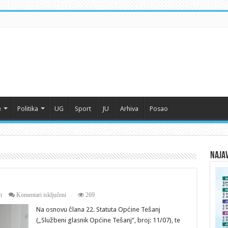
e
Politika
UG
Sport
JU
Arhiva
Posao
Naja
za
i
Komentari isključeni
269
Saziv
Na osnovu člana 22. Statuta Općine Tešanj
za
22.
(„Službeni glasnik Općine Tešanj“, broj: 11/07), te
sjednicu