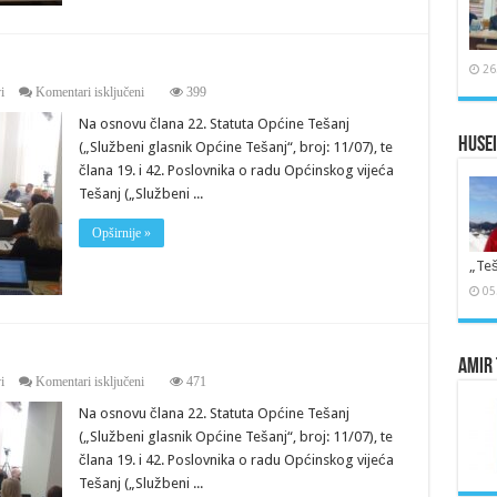
26
za
i
Komentari isključeni
399
Saziv
Na osnovu člana 22. Statuta Općine Tešanj
za
18.
Husei
(„Službeni glasnik Općine Tešanj“, broj: 11/07), te
sjednicu
člana 19. i 42. Poslovnika o radu Općinskog vijeća
Vijeća
Tešanj („Službeni ...
Opširnije »
„Teš
05
Amir 
za
i
Komentari isključeni
471
Saziv
Na osnovu člana 22. Statuta Općine Tešanj
za
17.
(„Službeni glasnik Općine Tešanj“, broj: 11/07), te
sjednicu
člana 19. i 42. Poslovnika o radu Općinskog vijeća
Vijeća
Tešanj („Službeni ...