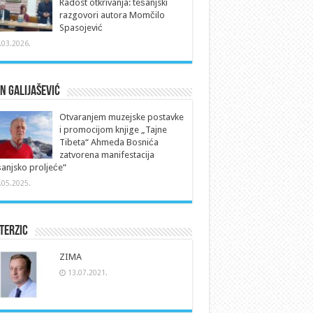
Radost otkrivanja: tešanjski
razgovori autora Momčilo
Spasojević
.03.2026.
n Galijašević
Otvaranjem muzejske postavke
i promocijom knjige „Tajne
Tibeta“ Ahmeda Bosnića
zatvorena manifestacija
anjsko proljeće“
.05.2025.
Terzic
ZIMA
13.07.2021.