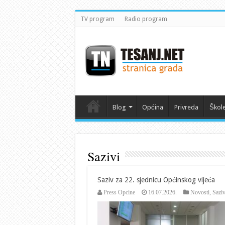
TV program
Radio program
Blog
Općina
Privreda
Škol
Sazivi
Saziv za 22. sjednicu Općinskog vijeća
Press Opcine
16.07.2026.
Novosti
,
Saziv