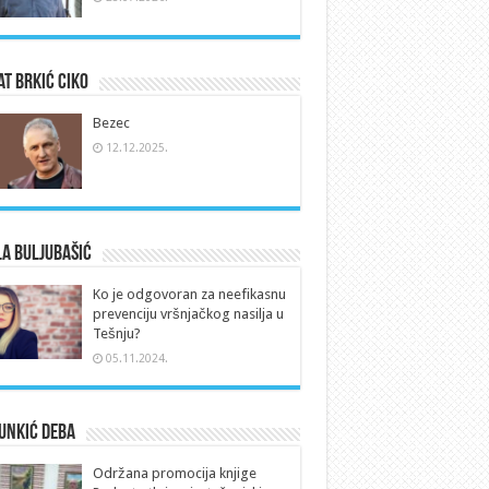
t Brkić Ciko
Bezec
12.12.2025.
a Buljubašić
Ko je odgovoran za neefikasnu
prevenciju vršnjačkog nasilja u
Tešnju?
05.11.2024.
Unkić Deba
Održana promocija knjige