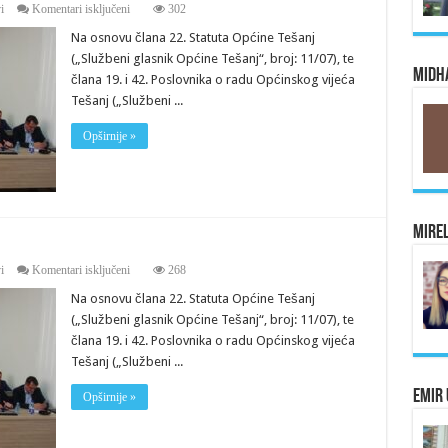
za
i
Komentari isključeni
302
Saziv
Na osnovu člana 22. Statuta Općine Tešanj
za
20.
(„Službeni glasnik Općine Tešanj“, broj: 11/07), te
sjednicu
Midha
člana 19. i 42. Poslovnika o radu Općinskog vijeća
Vijeća
Tešanj („Službeni ...
Opširnije »
Mirel
za
i
Komentari isključeni
268
Saziv
Na osnovu člana 22. Statuta Općine Tešanj
za
19.
(„Službeni glasnik Općine Tešanj“, broj: 11/07), te
sjednicu
člana 19. i 42. Poslovnika o radu Općinskog vijeća
Vijeća
Tešanj („Službeni ...
Emir 
Opširnije »