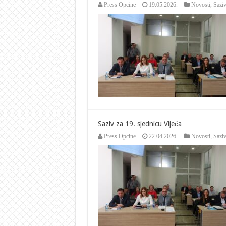
Press Opcine
19.05.2026.
Novosti
,
Saziv
Saziv za 19. sjednicu Vijeća
Press Opcine
22.04.2026.
Novosti
,
Saziv