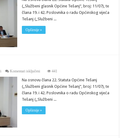
15.
(„Službeni glasnik Općine Tešanj“, broj: 11/07), te
sjednicu
člana 19. i 42. Poslovnika o radu Općinskog vijeća
Vijeća
Tešanj („Službeni ...
Opširnije »
za
i
Komentari isključeni
441
Saziv
Na osnovu člana 22. Statuta Općine Tešanj
za
14.
(„Službeni glasnik Općine Tešanj“, broj: 11/07), te
sjednicu
člana 19. i 42. Poslovnika o radu Općinskog vijeća
Općinskog
vijeća
Tešanj („Službeni ...
Opširnije »