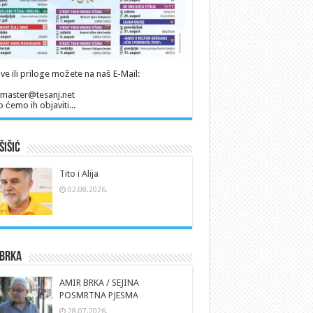
ve ili priloge možete na naš E-Mail:
master@tesanj.net
 ćemo ih objaviti...
Šišić
Tito i Alija
02.08.2026.
 Brka
AMIR BRKA / SEJINA
POSMRTNA PJESMA
28.07.2026.