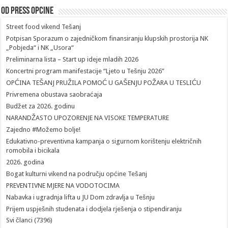
Od Press Opcine
Street food vikend Tešanj
Potpisan Sporazum o zajedničkom finansiranju klupskih prostorija NK
„Pobjeda“ i NK „Usora“
Preliminarna lista – Start up ideje mladih 2026
Koncertni program manifestacije “Ljeto u Tešnju 2026”
OPĆINA TEŠANJ PRUŽILA POMOĆ U GAŠENJU POŽARA U TESLIĆU
Privremena obustava saobraćaja
Budžet za 2026. godinu
NARANDŽASTO UPOZORENJE NA VISOKE TEMPERATURE
Zajedno #Možemo bolje!
Edukativno-preventivna kampanja o sigurnom korištenju električnih
romobila i bicikala
2026. godina
Bogat kulturni vikend na području općine Tešanj
PREVENTIVNE MJERE NA VODOTOCIMA
Nabavka i ugradnja lifta u JU Dom zdravlja u Tešnju
Prijem uspješnih studenata i dodjela rješenja o stipendiranju
Svi članci (7396)