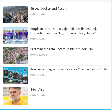
Street food vikend Tešanj
05.08.2026.
Potpisan Sporazum o zajedničkom finansiranju
klupskih prostorija NK „Pobjeda“ i NK „Usora“
04.08.2026.
Preliminarna lista – Start up ideje mladih 2026
04.08.2026.
Koncertni program manifestacije “Ljeto u Tešnju 2026”
03.08.2026.
Tito i Alija
02.08.2026.