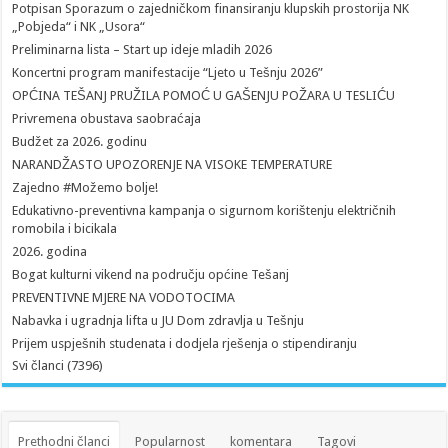
Potpisan Sporazum o zajedničkom finansiranju klupskih prostorija NK
„Pobjeda“ i NK „Usora“
Preliminarna lista – Start up ideje mladih 2026
Koncertni program manifestacije “Ljeto u Tešnju 2026”
OPĆINA TEŠANJ PRUŽILA POMOĆ U GAŠENJU POŽARA U TESLIĆU
Privremena obustava saobraćaja
Budžet za 2026. godinu
NARANDŽASTO UPOZORENJE NA VISOKE TEMPERATURE
Zajedno #Možemo bolje!
Edukativno-preventivna kampanja o sigurnom korištenju električnih
romobila i bicikala
2026. godina
Bogat kulturni vikend na području općine Tešanj
PREVENTIVNE MJERE NA VODOTOCIMA
Nabavka i ugradnja lifta u JU Dom zdravlja u Tešnju
Prijem uspješnih studenata i dodjela rješenja o stipendiranju
Svi članci (7396)
Prethodni članci
Popularnost
komentara
Tagovi