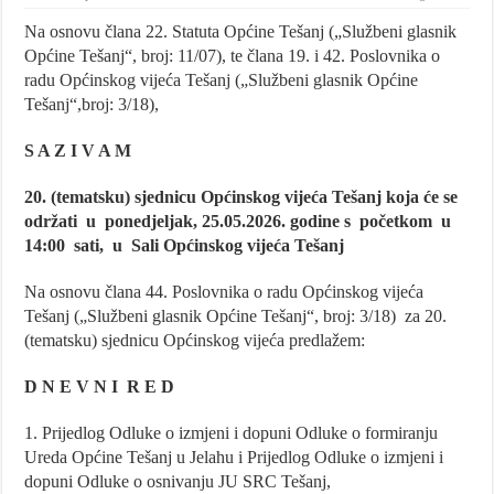
Na osnovu člana 22. Statuta Općine Tešanj („Službeni glasnik
Općine Tešanj“, broj: 11/07), te člana 19. i 42. Poslovnika o
radu Općinskog vijeća Tešanj („Službeni glasnik Općine
Tešanj“,broj: 3/18),
S A Z I V A M
20. (tematsku) sjednicu Općinskog vijeća Tešanj koja će se
održati u ponedjeljak, 25.05.2026. godine s početkom u
14:00 sati, u Sali Općinskog vijeća Tešanj
Na osnovu člana 44. Poslovnika o radu Općinskog vijeća
Tešanj („Službeni glasnik Općine Tešanj“, broj: 3/18) za 20.
(tematsku) sjednicu Općinskog vijeća predlažem:
D N E V N I R E D
1. Prijedlog Odluke o izmjeni i dopuni Odluke o formiranju
Ureda Općine Tešanj u Jelahu i Prijedlog Odluke o izmjeni i
dopuni Odluke o osnivanju JU SRC Tešanj,