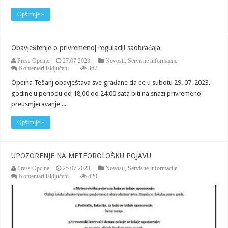
Opširnije »
Obavještenje o privremenoj regulaciji saobraćaja
Press Opcine
27.07.2023.
Novosti
,
Servisne informacije
za
Komentari isključeni
367
Obavještenje
Općina Tešanj obavještava sve građane da će u subotu 29. 07. 2023.
o
privremenoj
godine u periodu od 18,00 do 24:00 sata biti na snazi privremeno
regulaciji
preusmjeravanje ...
saobraćaja
Opširnije »
UPOZORENJE NA METEOROLOŠKU POJAVU
Press Opcine
25.07.2023.
Novosti
,
Servisne informacije
za
Komentari isključeni
420
UPOZORENJE
NA
METEOROLOŠKU
POJAVU