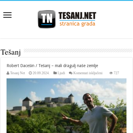
Tešanj
Robert Dacešin / Tešanj – mali dragulj naše zemlje
za
Tesanj Net
20.09.2024.
Ljudi
Komentari isključeni
727
Robert
Dacešin
/
Tešanj
–
mali
dragulj
naše
zemlje