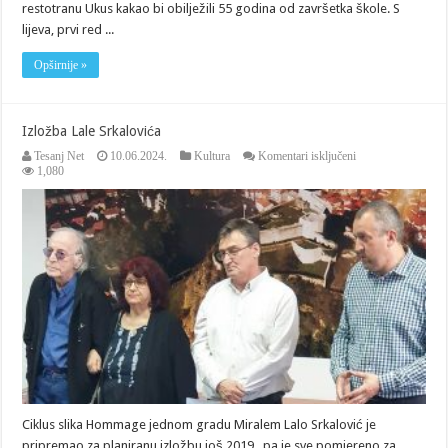
restotranu Ukus kakao bi obilježili 55 godina od završetka škole. S
lijeva, prvi red ...
Opširnije »
Izložba Lale Srkalovića
za
Tesanj Net
10.06.2024.
Kultura
Komentari isključeni
Izložba
1,080
Lale
Srkalovića
Ciklus slika Hommage jednom gradu Miralem Lalo Srkalović je
pripremao za planiranu izložbu još 2019., pa je sve pomjereno za