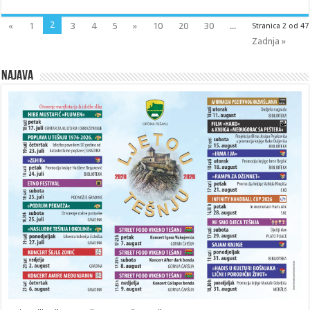
2
«
1
3
4
5
»
10
20
30
...
Stranica 2 od 47
Zadnja »
Najava