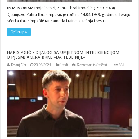
IN MEMORIAM mojoj sestri, Zuhra Ibrahimpašić (1939-2024)
Djetinjstvo Zuhra Ibrahimpašić je rođena 14.04.1939. godine u Tešnju.
Kćerka Ibrahimpašić Muhameda i Mine iz Tešnja i sestra ...
Opširnije »
HARIS AGIĆ / DIJALOG SA UMJETNOM INTELIGENCIJOM
O PJESMI AMIRA BRKE »DA TEBE NIJE«
za
Tesanj Net
23.08.2024.
Ljudi
Komentari isključeni
834
HARIS
AGIĆ
/
DIJALOG
SA
UMJETNOM
INTELIGENCIJOM
O
PJESMI
AMIRA
BRKE
»DA
TEBE
NIJE«