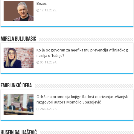
Bezec
12.12.2025.
Mirela Buljubašić
Ko je odgovoran za neefikasnu prevenciju vršnjačkog
nasilja u Tešnju?
05.11.2024.
Emir Unkić Deba
Održana promocija knjige Radost otkrivanja: tešanjski
razgovori autora Momčilo Spasojević
26.03.2026.
Husein Galijašević