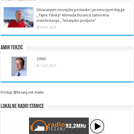
Otvaranjem muzejske postavke i promocijom knjige
„Tajne Tibeta“ Ahmeda Bosnića zatvorena
manifestacija „Tešanjsko proljeće“
05.05.2025.
Amir Terzic
ZIMA
13.07.2021.
Pristup @tesanj.net mailu
Lokalne radio stanice