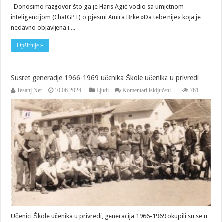
Donosimo razgovor što ga je Haris Agić vodio sa umjetnom
inteligencijom (ChatGPT) o pjesmi Amira Brke »Da tebe nije« koja je
nedavno objavljena i ...
Opširnije »
Susret generacije 1966-1969 učenika Škole učenika u privredi
za
Tesanj Net
10.06.2024.
Ljudi
Komentari isključeni
761
Susret
generacije
1966-
1969
učenika
Škole
učenika
u
privredi
Učenici Škole učenika u privredi, generacija 1966-1969 okupili su se u