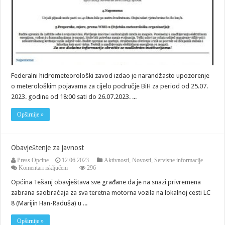
Federalni hidrometeorološki zavod izdao je narandžasto upozorenje
o meterološkim pojavama za cijelo područje BiH za period od 25.07.
2023. godine od 18:00 sati do 26.07.2023. ...
Opširnije »
Obavještenje za javnost
Press Opcine
12.06.2023.
Aktivnosti
,
Novosti
,
Servisne informacije
za
Komentari isključeni
296
Obavještenje
Općina Tešanj obavještava sve građane da je na snazi privremena
za
javnost
zabrana saobraćaja za sva teretna motorna vozila na lokalnoj cesti LC
8 (Marijin Han-Raduša) u ...
Opširnije »