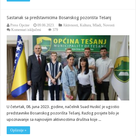
Sastanak sa predstavnicima Bosanskog pozorišta Tešanj
Press Opcine
09.06.2023.
Aktivnosti
,
Kultura
,
Mladi
,
Novosti
za
Komentari isključeni
379
Sastanak
sa
predstavnicima
Bosanskog
pozorišta
Tešanj
U četvrtak, 08. juna 2023. godine, načelnik Suad Huskić je ugostio
predstavnike Bosanskog pozorišta Tešanj. Razlog posjete bilo je
upoznavanje sa najnovijim aktivnostima društva koje ...
Opširnije »