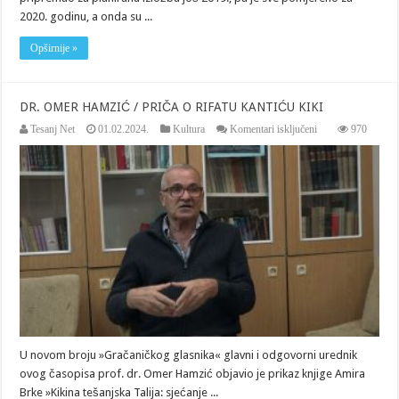
2020. godinu, a onda su ...
Opširnije »
DR. OMER HAMZIĆ / PRIČA O RIFATU KANTIĆU KIKI
za
Tesanj Net
01.02.2024.
Kultura
Komentari isključeni
970
DR.
OMER
HAMZIĆ
/
PRIČA
O
RIFATU
KANTIĆU
KIKI
U novom broju »Gračaničkog glasnika« glavni i odgovorni urednik
ovog časopisa prof. dr. Omer Hamzić objavio je prikaz knjige Amira
Brke »Kikina tešanjska Talija: sjećanje ...