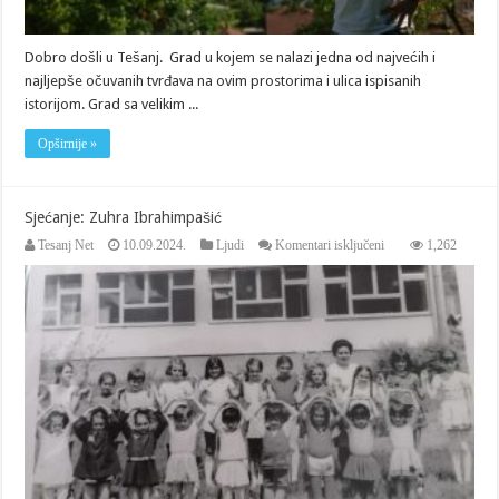
Dobro došli u Tešanj. Grad u kojem se nalazi jedna od najvećih i
najljepše očuvanih tvrđava na ovim prostorima i ulica ispisanih
istorijom. Grad sa velikim ...
Opširnije »
Sjećanje: Zuhra Ibrahimpašić
za
Tesanj Net
10.09.2024.
Ljudi
Komentari isključeni
1,262
Sjećanje:
Zuhra
Ibrahimpašić