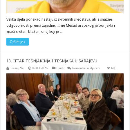
Velika djela ponekad nastaju iz skromnih sredstava, ali iz snažne
odgovornosti prema zajednici. Ime Mesud arapskog je porijekla i
znači sretan, blažen, onaj koji je ...
Opširnije »
13. IFTAR TEŠNJAKINJA I TEŠNJAKA U SARAJEVU
za
Tesanj Net
09.03.2026.
Ljudi
Komentari isključeni
690
13.
IFTAR
TEŠNJAKINJA
I
TEŠNJAKA
U
SARAJEVU