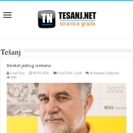
Tešanj
Bereket jednog vremena
za
Fuad Sisic
09.03.2026.
Fuad Šišić
,
Ljudi
Komentari isključeni
Bereket
899
jednog
vremena