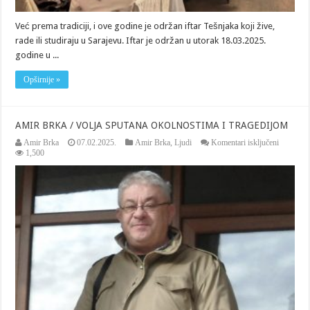
Već prema tradiciji, i ove godine je održan iftar Tešnjaka koji žive,
rade ili studiraju u Sarajevu. Iftar je održan u utorak 18.03.2025.
godine u ...
Opširnije »
AMIR BRKA / VOLJA SPUTANA OKOLNOSTIMA I TRAGEDIJOM
za
Amir Brka
07.02.2025.
Amir Brka
,
Ljudi
Komentari isključeni
AMIR
1,500
BRKA
/
VOLJA
SPUTA
OKOLN
I
TRAGE