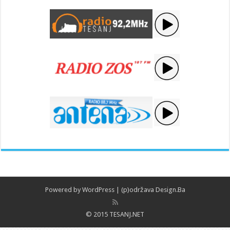
Powered by
WordPress
| (p)održava
Design.Ba
© 2015 TESANJ.NET