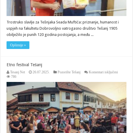
Trostruko slavlje za Tešnjaka Seada Muftića: priznanje, humanost i
uspjeh na fakultetu Dobrovoljno vatrogasno društvo Tešanj 1905
obilježilo je punih 120 godina postojanja, a među ...
Opširnije »
Etno festival Tešanj
za
Tesanj Net
26.07.2025.
Pozorište Tešanj
Komentari isključeni
Etno
786
festival
Tešanj