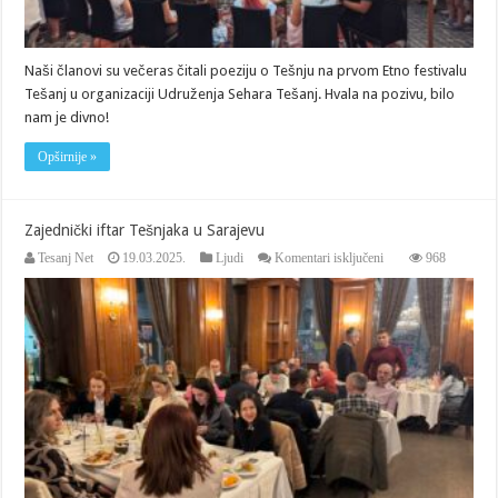
Naši članovi su večeras čitali poeziju o Tešnju na prvom Etno festivalu
Tešanj u organizaciji Udruženja Sehara Tešanj. Hvala na pozivu, bilo
nam je divno!
Opširnije »
Zajednički iftar Tešnjaka u Sarajevu
za
Tesanj Net
19.03.2025.
Ljudi
Komentari isključeni
968
Zajednički
iftar
Tešnjaka
u
Sarajevu