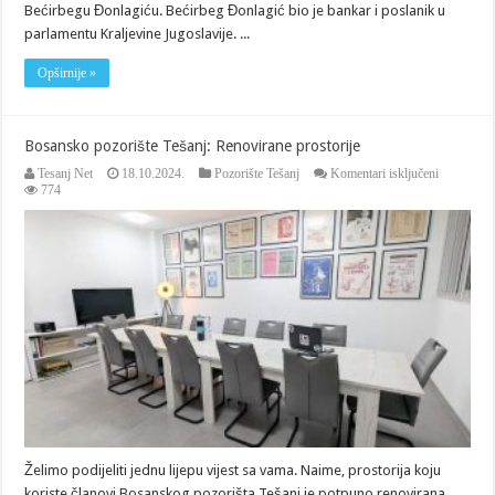
Bećirbegu Đonlagiću. Bećirbeg Đonlagić bio je bankar i poslanik u
parlamentu Kraljevine Jugoslavije. ...
Opširnije »
Bosansko pozorište Tešanj: Renovirane prostorije
za
Tesanj Net
18.10.2024.
Pozorište Tešanj
Komentari isključeni
Bosansko
774
pozorište
Tešanj:
Renoviran
prostorije
Želimo podijeliti jednu lijepu vijest sa vama. Naime, prostorija koju
koriste članovi Bosanskog pozorišta Tešanj je potpuno renovirana