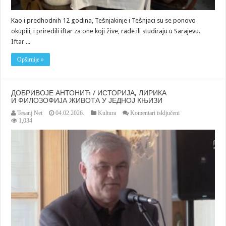
Kao i predhodnih 12 godina, Tešnjakinje i Tešnjaci su se ponovo
okupili, i priredili iftar za one koji žive, rade ili studiraju u Sarajevu.
Iftar ...
Opširnije »
ДОБРИВОЈЕ АНТОНИЋ / ИСТОРИЈА, ЛИРИКА
И ФИЛОЗОФИЈА ЖИВОТА У ЈЕДНОЈ КЊИЗИ
za
Tesanj Net
04.02.2026.
Kultura
Komentari isključeni
ДОБРИВОЈЕ
1,034
АНТОНИЋ
/
ИСТОРИЈА,
ЛИРИКА
И
ФИЛОЗОФИЈА
ЖИВОТА
У
ЈЕДНОЈ
КЊИЗИ