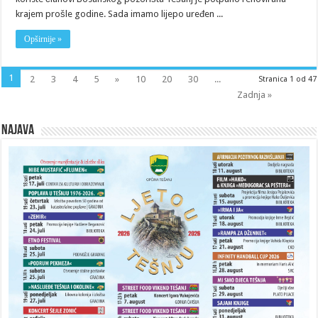
krajem prošle godine. Sada imamo lijepo uređen ...
Opširnije »
1
2
3
4
5
»
10
20
30
...
Stranica 1 od 47
Zadnja »
Najava