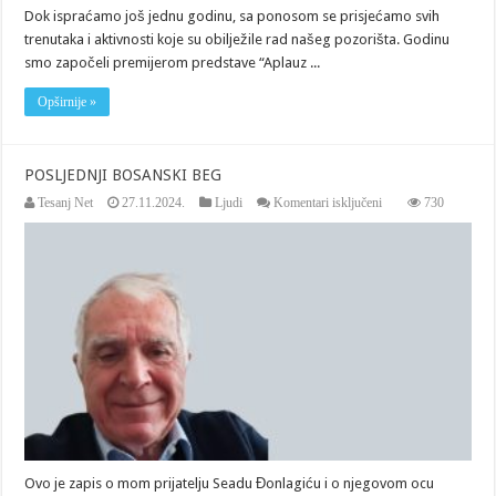
Dok ispraćamo još jednu godinu, sa ponosom se prisjećamo svih
trenutaka i aktivnosti koje su obilježile rad našeg pozorišta. Godinu
smo započeli premijerom predstave “Aplauz ...
Opširnije »
POSLJEDNJI BOSANSKI BEG
za
Tesanj Net
27.11.2024.
Ljudi
Komentari isključeni
730
POSLJEDNJI
BOSANSKI
BEG
Ovo je zapis o mom prijatelju Seadu Đonlagiću i o njegovom ocu