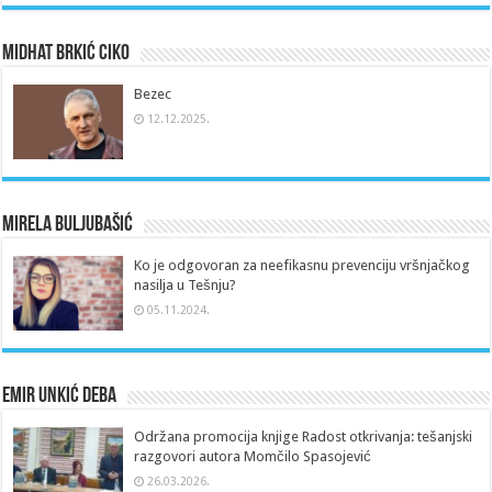
Midhat Brkić Ciko
Bezec
12.12.2025.
Mirela Buljubašić
Ko je odgovoran za neefikasnu prevenciju vršnjačkog
nasilja u Tešnju?
05.11.2024.
Emir Unkić Deba
Održana promocija knjige Radost otkrivanja: tešanjski
razgovori autora Momčilo Spasojević
26.03.2026.