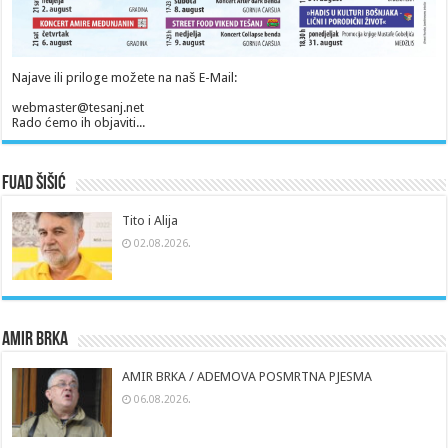
Najave ili priloge možete na naš E-Mail:
webmaster@tesanj.net
Rado ćemo ih objaviti...
Fuad Šišić
Tito i Alija
02.08.2026.
Amir Brka
AMIR BRKA / ADEMOVA POSMRTNA PJESMA
06.08.2026.