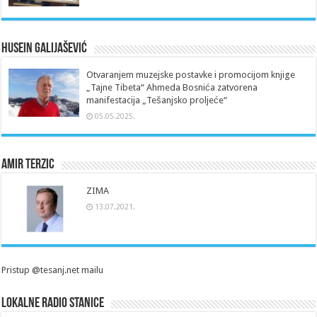
Husein Galijašević
Otvaranjem muzejske postavke i promocijom knjige
„Tajne Tibeta“ Ahmeda Bosnića zatvorena
manifestacija „Tešanjsko proljeće“
05.05.2025.
Amir Terzic
ZIMA
13.07.2021.
Pristup @tesanj.net mailu
Lokalne radio stanice