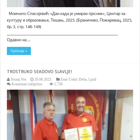
Момчило Спасојевић: »Дан када је умирао пјесник«, Центар за
културу и образовање, Тешањ, 2025. (Браничево, Пожаревац, 2025,
бр. 3, стр. 148-149)
_______________________________________________________________________
Одавно на ...
Opširnije »
TROSTRUKO SEADOVO SLAVLJE!
Tesanj Net
20.08.2025.
Emir Unkić Deba
,
Ljudi
za
Komentari isključeni
1,738
TROSTRUKO
SEADOVO
SLAVLJE!