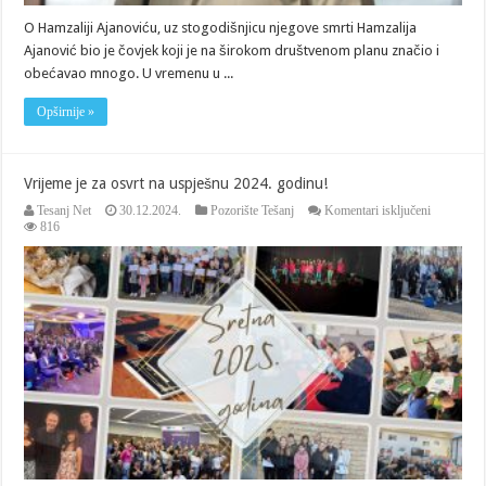
O Hamzaliji Ajanoviću, uz stogodišnjicu njegove smrti Hamzalija
Ajanović bio je čovjek koji je na širokom društvenom planu značio i
obećavao mnogo. U vremenu u ...
Opširnije »
Vrijeme je za osvrt na uspješnu 2024. godinu!
za
Tesanj Net
30.12.2024.
Pozorište Tešanj
Komentari isključeni
Vrijeme
816
je
za
osvrt
na
uspješnu
2024.
godinu!