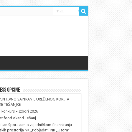
ess Opcine
VENTIVNO SAPIRANJE UREĐENOG KORITA
KE TEŠANJKE
i konkurs – Izbori 2026
et food vikend Tešanj
isan Sporazum o zajedničkom finansiranju
skih prostorija NK „Pobjeda“ i NK „Usora“