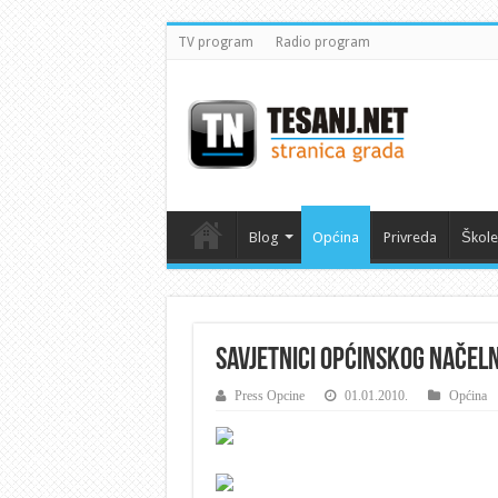
TV program
Radio program
Blog
Općina
Privreda
Škole
Savjetnici Općinskog načel
Press Opcine
01.01.2010.
Općina