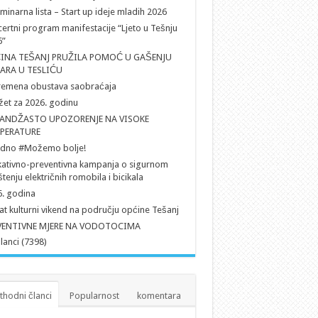
iminarna lista – Start up ideje mladih 2026
ertni program manifestacije “Ljeto u Tešnju
6”
INA TEŠANJ PRUŽILA POMOĆ U GAŠENJU
ARA U TESLIĆU
remena obustava saobraćaja
et za 2026. godinu
ANDŽASTO UPOZORENJE NA VISOKE
PERATURE
edno #Možemo bolje!
ativno-preventivna kampanja o sigurnom
štenju električnih romobila i bicikala
. godina
t kulturni vikend na području općine Tešanj
VENTIVNE MJERE NA VODOTOCIMA
članci (7398)
thodni članci
Popularnost
komentara