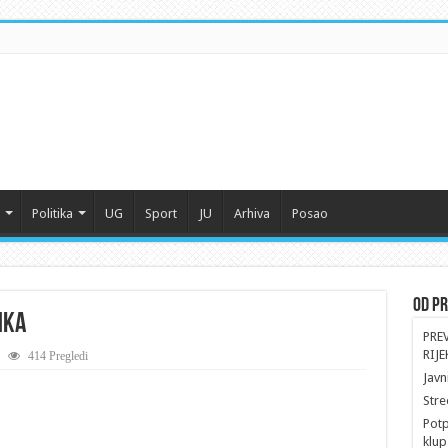
Politika
UG
Sport
JU
Arhiva
Posao
Od Pr
nka
PRE
RIJE
414 Pregledi
Javn
Stre
Potp
klup