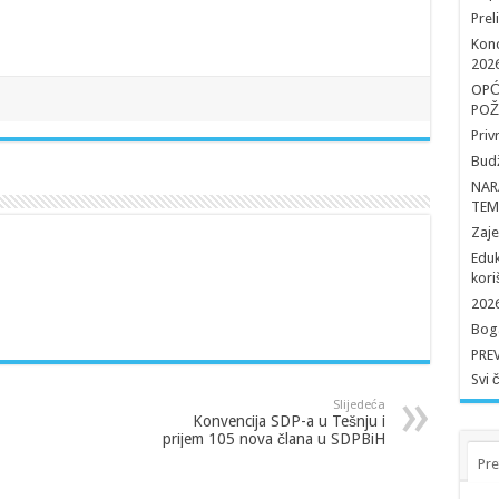
Prel
Konc
202
OPĆ
POŽ
Priv
Budž
NAR
TEM
Zaj
Eduk
kori
2026
Boga
PRE
Svi 
Slijedeća
Konvencija SDP-a u Tešnju i
prijem 105 nova člana u SDPBiH
Pre