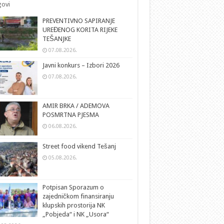
ovi
PREVENTIVNO SAPIRANJE
UREĐENOG KORITA RIJEKE
TEŠANJKE
07.08.2026.
Javni konkurs – Izbori 2026
07.08.2026.
AMIR BRKA / ADEMOVA
POSMRTNA PJESMA
06.08.2026.
Street food vikend Tešanj
05.08.2026.
Potpisan Sporazum o
zajedničkom finansiranju
klupskih prostorija NK
„Pobjeda“ i NK „Usora“