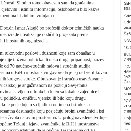
je ličnosti. Shodno tome obavezan sam da građanima
GEN
ISK
 cjelovitu i istinitu informaciju, oslobođenu bilo kakve
umentima i istinitim tvrdnjama.
Pon
Održ
teša
 Doc.dr. Ismar Alagić po profesiji doktor tehničkih nauka
, izrade i realizacije različitih projekata prema
Šefk
 i inostranih organizacija.
NOV
13. 
ni rukovodni poslovi i dužnosti koje sam obnašao u
ДОБ
je nije tražena politička ili neka druga pripadnost, izuzev
И Ф
še od 70 naučno-stručnih radova i stručnih studija
PRO
HAM
sima u BiH i inostranstvu govore da je taj rad verifikovan
RAZ
isnih krugova struke. Obrazovanje i stručno usavršavanje
ČAG
i Švicarskoj je angažmanom na poziciji Savjetnika
MOM
vima stavljeno u funkciju interesa lokalne zajednice i
NEK
 političku, etničku, vjersku ili bilo koju drugu
POV
 koje posjedujem sa ljudima od imena i struke su
ZEM
esantna destinacija koju posjećuju brojni zvaničnici i isti
(188
iteta života na ovim prostorima. U prilog navedene tvrdnje
Obja
mesd
općine Tešanj i izjave zvaničnika iz BiH i inostranstva
a ponosom istaknuti da je općina Tešanj jedna od 10
PRE