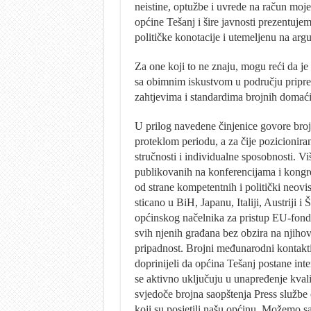
neistine, optužbe i uvrede na račun mo
općine Tešanj i šire javnosti prezentujem
političke konotacije i utemeljenu na arg
Za one koji to ne znaju, mogu reći da je
sa obimnim iskustvom u području pripreme
zahtjevima i standardima brojnih domaćih
U prilog navedene činjenice govore broj
proteklom periodu, a za čije pozicioniran
stručnosti i individualne sposobnosti. Vi
publikovanih na konferencijama i kongre
od strane kompetentnih i politički neov
sticano u BiH, Japanu, Italiji, Austriji 
općinskog načelnika za pristup EU-fondo
svih njenih građana bez obzira na njihovu
pripadnost. Brojni međunarodni kontakti
doprinijeli da općina Tešanj postane inter
se aktivno uključuju u unapređenje kval
svjedoče brojna saopštenja Press službe 
koji su posjetili našu općinu. Možemo s