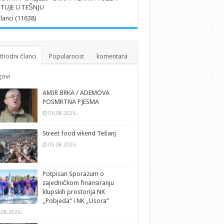
TUJE U TEŠNJU
članci (11638)
thodni članci
Popularnost
komentara
ovi
AMIR BRKA / ADEMOVA
POSMRTNA PJESMA
06.08.2026.
Street food vikend Tešanj
05.08.2026.
Potpisan Sporazum o
zajedničkom finansiranju
klupskih prostorija NK
„Pobjeda“ i NK „Usora“
.08.2026.