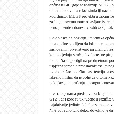
općina u BiH gdje se realizuje MDGF proj
obimne radove na rekonstrukciji nacion
koordinator MDGF projekta u općini Teša
zasluge u svemu tome ostavljam iskren
lično prosude i donesu vlastiti zaključak 
Od dolaska na poziciju Savjetnika opći
tima općine sa ciljem da lokalni ekonoms
zasnovanim prvenstveno na znanju i rezu
koji posjeduju stručne kvalitete, ne pitaj
raditi i šta su postigli na predmetnom p
uspješna saradnja predstavnicima javno
uvijek pružao podršku i asistenciju sa o
Iskreno mislim da je bolje da o tome kažu
pokušavaju na rušenju i neargumentovani
Prema ocjenama predstavnika brojnih d
GTZ i dr.) koje su uključene u različite 
najaktivnije jedinice lokalne samouprave k
Nije potrebno ići daleko, dovoljno je da 