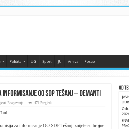
e
Politika
UG
Sport
JU
Arhiva
Posao
Od Te
a informisanje OO SDP TEŠANJ – DEMANTI
JAV
DUR
jesti
,
Reagovanja
471 Pregledi
Održ
đani
202
ENV
 Komisija za informisanje OO SDP Tešanj
iznijete su brojne
PRA