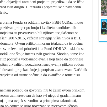
čin objavljeni razrađeni projektni prijedlozi i da se lično
spred svih drugih. U razradu i pripremu svih navedenih
lagić.
ima prema Fondu za održivi razvitak FBiH OdRaz, mogu
pozitivan primjer po broju i kvalitetu kandidovanih
 projekata su prvenstveno bili njihova usaglašenost sa
ešanj 2007-2015, važećih strategija viših nivoa u BiH,
 donatora. Ovom prilikom moram istaknuti da je općina
re svi relevantni prioriteti i da Fond ODRAZ u skladu sa
podrži ono što je interes svih građana. Shodno, tome kao
ekat iz područja vodosnabdjevanja koji treba da doprinese
u pitanju kvalitet i pouzdanost snadjevanja pitkom vodom
didovanih projekata koje je potpisao „samozvani Načelnik
projekata od strane općine, a da zvanično o tome nisu
, nemam potrebu da govorim, niti to želim ovom prilikom.
veoma zainteresovan da kao svi njegovi građani imam
tojanjima uvijek se vodim sa principima zakonitosti,
akoga pojedinca je usko povezana sa njegovom ličnom