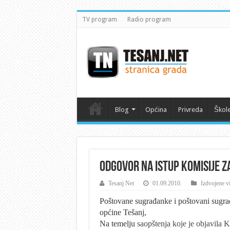
TV program
Radio program
Blog
Općina
Privreda
Škol
Odgovor na istup Komisije z
Tesanj Net
01.09.2010.
Izdvojene vi
Poštovane sugrađanke i poštovani sugra
općine Tešanj,
Na temelju
saopštenja koje je objavila