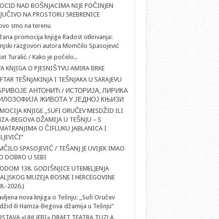
OCID NAD BOŠNJACIMA NIJE POČINJEN
LJUČIVO NA PROSTORU SREBRENICE
ovo smo na terenu
ana promocija knjige Radost otkrivanja:
njski razgovori autora Momčilo Spasojević
et Turalić / Kako je počelo..
A KNJIGA O PJESNIŠTVU AMIRA BRKE
IFTAR TEŠNJAKINJA I TEŠNJAKA U SARAJEVU
РИВОЈЕ АНТОНИЋ / ИСТОРИЈА, ЛИРИКА
ИЛОЗОФИЈА ЖИВОТА У ЈЕДНОЈ КЊИЗИ
MOCIJA KNJIGE „SUFI ORUČEV MESDŽID ILI
ZA-BEGOVA DŽAMIJA U TEŠNJU – S
MATRANJIMA O ČIFLUKU JABLANICA I
LJEVIĆI”
ČILO SPASOJEVIĆ / TEŠANJ JE UVIJEK IMAO
O DOBRO U SEBI
ODOM 138. GODIŠNJICE UTEMELJENJA
ALJSKOG MUZEJA BOSNE I HERCEGOVINE
8.-2026.)
vljena nova knjiga o Tešnju: „Sufi Oručev
žid ili Hamza-Begova džamija u Tešnju“
DSTAVA »UHLJEBI« DRAFT TEATRA TUZLA