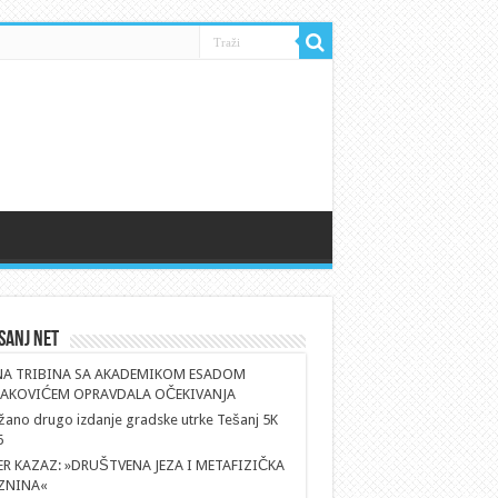
sanj Net
NA TRIBINA SA AKADEMIKOM ESADOM
AKOVIĆEM OPRAVDALA OČEKIVANJA
ano drugo izdanje gradske utrke Tešanj 5K
6
ER KAZAZ: »DRUŠTVENA JEZA I METAFIZIČKA
ZNINA«