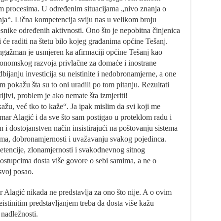
m procesima. U određenim situacijama „nivo znanja o
nja“. Lična kompetencija sviju nas u velikom broju
snike određenih aktivnosti. Ono što je nepobitna činjenica
i će raditi na štetu bilo kojeg građanima općine Tešanj.
angažman je usmjeren ka afirmaciji općine Tešanj kao
konomskog razvoja privlačne za domaće i inostrane
bijanju investicija su neistinite i nedobronamjerne, a one
m pokažu šta su to oni uradili po tom pitanju. Rezultati
jivi, problem je ako nemate šta izmjeriti!
kažu, već tko to kaže“. Ja ipak mislim da svi koji me
mar Alagić i da sve što sam postigao u proteklom radu i
 i dostojanstven način insistirajući na poštovanju sistema
ma, dobronamjernosti i uvažavanju svakog pojedinca.
etencije, zlonamjernosti i svakodnevnog sitnog
postupcima dosta više govore o sebi samima, a ne o
svoj posao.
 Alagić nikada ne predstavlja za ono što nije. A o ovim
eistinitim predstavljanjem treba da dosta više kažu
o nadležnosti.