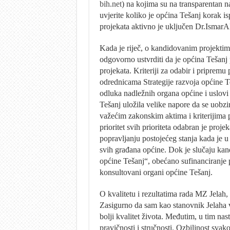
bih.net
) na kojima su na transparentan na
uvjerite koliko je općina Tešanj korak i
projekata aktivno je uključen Dr.IsmarA
Kada je riječ, o kandidovanim projekt
odgovorno ustvrditi da je općina Tešanj 
projekata. Kriteriji za odabir i pripremu
odrednicama Strategije razvoja općine T
odluka nadležnih organa općine i uslovi
Tešanj uložila velike napore da se uobzi
važećim zakonskim aktima i kriterijima 
prioritet svih prioriteta odabran je proj
popravljanju postojećeg stanja kada je 
svih građana općine. Dok je slučaju kan
općine Tešanj“, obećano sufinanciranje 
konsultovani organi općine Tešanj.
O kvalitetu i rezultatima rada MZ Jelah
Zasigurno da sam kao stanovnik Jelaha 
bolji kvalitet života. Međutim, u tim nas
pravičnosti i stručnosti. Ozbiljnost sv