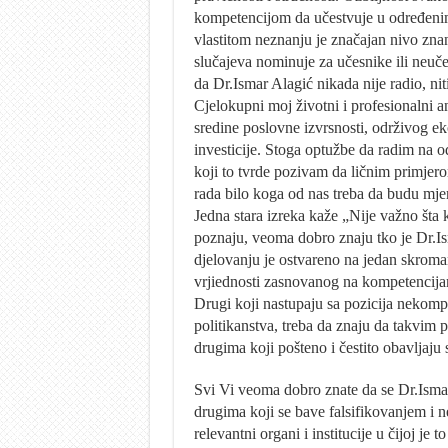
kompetencijom da učestvuje u određeni
vlastitom neznanju je značajan nivo zna
slučajeva nominuje za učesnike ili neuče
da Dr.Ismar Alagić nikada nije radio, nit
Cjelokupni moj životni i profesionalni 
sredine poslovne izvrsnosti, održivog e
investicije. Stoga optužbe da radim na od
koji to tvrde pozivam da ličnim primjero
rada bilo koga od nas treba da budu mjerl
Jedna stara izreka kaže „Nije važno šta 
poznaju, veoma dobro znaju tko je Dr.Is
djelovanju je ostvareno na jedan skroman
vrjiednosti zasnovanog na kompetencija
Drugi koji nastupaju sa pozicija nekomp
politikanstva, treba da znaju da takvim 
drugima koji pošteno i čestito obavljaju 
Svi Vi veoma dobro znate da se Dr.Ismar
drugima koji se bave falsifikovanjem i n
relevantni organi i institucije u čijoj je t