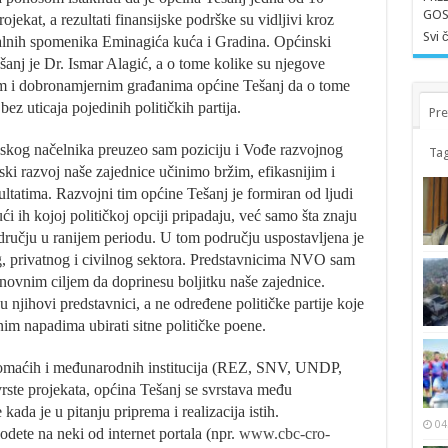
GOS
ekat, a rezultati finansijske podrške su vidljivi kroz
Svi 
alnih spomenika Eminagića kuća i Gradina. Općinski
nj je Dr. Ismar Alagić, a o tome kolike su njegove
im i dobronamjernim građanima općine Tešanj da o tome
bez uticaja pojedinih političkih partija.
Pre
nskog načelnika preuzeo sam poziciju i Vođe razvojnog
Tag
ki razvoj naše zajednice učinimo bržim, efikasnijim i
ltatima. Razvojni tim općine Tešanj je formiran od ljudi
ući ih kojoj političkoj opciji pripadaju, već samo šta znaju
odručju u ranijem periodu. U tom području uspostavljena je
g, privatnog i civilnog sektora. Predstavnicima NVO sam
snovnim ciljem da doprinesu boljitku naše zajednice.
 njihovi predstavnici, a ne određene političke partije koje
m napadima ubirati sitne političke poene.
omaćih i međunarodnih institucija (REZ, SNV, UNDP,
vrste projekata, općina Tešanj se svrstava među
ada je u pitanju priprema i realizacija istih.
04
odete na neki od internet portala (npr.
www.cbc-cro-