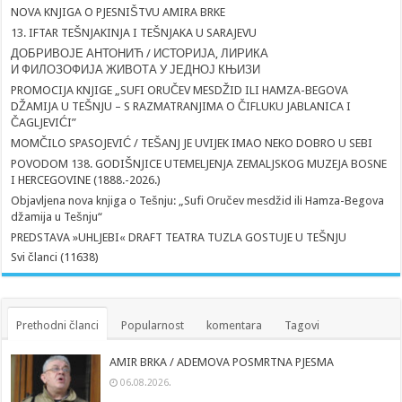
NOVA KNJIGA O PJESNIŠTVU AMIRA BRKE
13. IFTAR TEŠNJAKINJA I TEŠNJAKA U SARAJEVU
ДОБРИВОЈЕ АНТОНИЋ / ИСТОРИЈА, ЛИРИКА
И ФИЛОЗОФИЈА ЖИВОТА У ЈЕДНОЈ КЊИЗИ
PROMOCIJA KNJIGE „SUFI ORUČEV MESDŽID ILI HAMZA-BEGOVA
DŽAMIJA U TEŠNJU – S RAZMATRANJIMA O ČIFLUKU JABLANICA I
ČAGLJEVIĆI”
MOMČILO SPASOJEVIĆ / TEŠANJ JE UVIJEK IMAO NEKO DOBRO U SEBI
POVODOM 138. GODIŠNJICE UTEMELJENJA ZEMALJSKOG MUZEJA BOSNE
I HERCEGOVINE (1888.-2026.)
Objavljena nova knjiga o Tešnju: „Sufi Oručev mesdžid ili Hamza-Begova
džamija u Tešnju“
PREDSTAVA »UHLJEBI« DRAFT TEATRA TUZLA GOSTUJE U TEŠNJU
Svi članci (11638)
Prethodni članci
Popularnost
komentara
Tagovi
AMIR BRKA / ADEMOVA POSMRTNA PJESMA
06.08.2026.