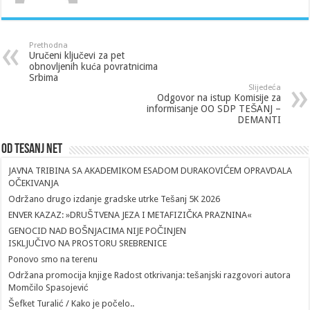
Prethodna
Uručeni ključevi za pet
obnovljenih kuća povratnicima
Srbima
Slijedeća
Odgovor na istup Komisije za
informisanje OO SDP TEŠANJ –
DEMANTI
Od Tesanj Net
JAVNA TRIBINA SA AKADEMIKOM ESADOM DURAKOVIĆEM OPRAVDALA
OČEKIVANJA
Održano drugo izdanje gradske utrke Tešanj 5K 2026
ENVER KAZAZ: »DRUŠTVENA JEZA I METAFIZIČKA PRAZNINA«
GENOCID NAD BOŠNJACIMA NIJE POČINJEN
ISKLJUČIVO NA PROSTORU SREBRENICE
Ponovo smo na terenu
Održana promocija knjige Radost otkrivanja: tešanjski razgovori autora
Momčilo Spasojević
Šefket Turalić / Kako je počelo..