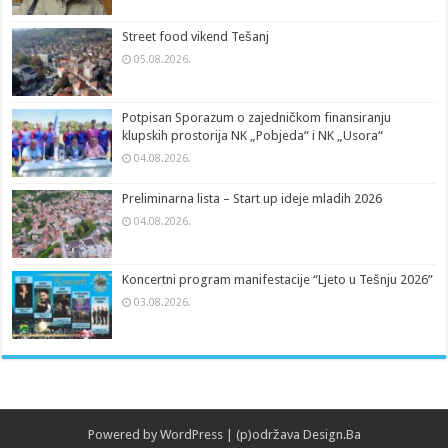
Street food vikend Tešanj
05.08.2026.
Potpisan Sporazum o zajedničkom finansiranju
klupskih prostorija NK „Pobjeda“ i NK „Usora“
04.08.2026.
Preliminarna lista – Start up ideje mladih 2026
04.08.2026.
Koncertni program manifestacije “Ljeto u Tešnju 2026”
03.08.2026.
Powered by
WordPress
| (p)održava
Design.Ba