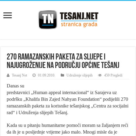
270 ramazanskih paketa za slijepe i
najugroženije na području Općine Tešanj
Tesanj Net
01.09.2010.
Udruženje slijepih
459 Pregledi
Danas su
predstavnici „Human appeal internacional“ iz Sarajeva uz
podršku „Khalifa Bin Zajed Nahyan Foundation“ podijelili 270
ramazanskih paketa za korisnike tešanjskog „Centra za socijalni
rad“ i Udruženja slijepih Tešanj.
Kada su u pitanju humanitarne pomoći moram sa žaljanjem reći
da ih je u posljednje vrijeme jako malo. Mnogi misle da je