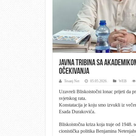
JAVNA TRIBINA SA AKADEMIK
OČEKIVANJA
Tesanj Net
05.05.2026.
WEB
Uzavreli Bliskoistočni lonac prijeti da pre
svjetskog rata.
Konstatacija je koju smo izvukli iz več
Esada Durakovića.
Bliskoistočna kriza koja traje od 1948.
cionistička politika Benjamina Netenjahua