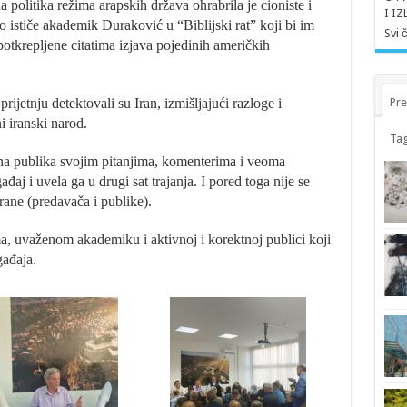
 politika režima arapskih država ohrabrila je cioniste i
I I
 ističe akademik Duraković u “Biblijski rat” koji bi im
Svi 
tkrepljene citatima izjava pojedinih američkih
jetnju detektovali su Iran, izmišljajući razloge i
Pre
i iranski narod.
Tag
jna publika svojim pitanjima, komenterima i veoma
aj i uvela ga u drugi sat trajanja. I pored toga nije se
trane (predavača i publike).
, uvaženom akademiku i aktivnoj i korektnoj publici koji
ađaja.