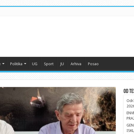
e
Politika
UG
Sport
JU
Arhiva
Posao
Od Te
Održ
202
ENV
PRA
GEN
ISK