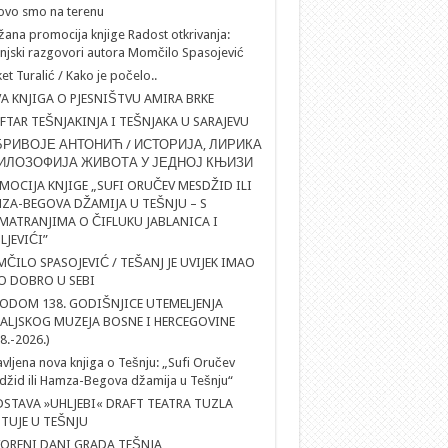
ovo smo na terenu
ana promocija knjige Radost otkrivanja:
njski razgovori autora Momčilo Spasojević
et Turalić / Kako je počelo..
A KNJIGA O PJESNIŠTVU AMIRA BRKE
IFTAR TEŠNJAKINJA I TEŠNJAKA U SARAJEVU
РИВОЈЕ АНТОНИЋ / ИСТОРИЈА, ЛИРИКА
ИЛОЗОФИЈА ЖИВОТА У ЈЕДНОЈ КЊИЗИ
MOCIJA KNJIGE „SUFI ORUČEV MESDŽID ILI
ZA-BEGOVA DŽAMIJA U TEŠNJU – S
MATRANJIMA O ČIFLUKU JABLANICA I
LJEVIĆI”
ČILO SPASOJEVIĆ / TEŠANJ JE UVIJEK IMAO
O DOBRO U SEBI
ODOM 138. GODIŠNJICE UTEMELJENJA
ALJSKOG MUZEJA BOSNE I HERCEGOVINE
8.-2026.)
vljena nova knjiga o Tešnju: „Sufi Oručev
žid ili Hamza-Begova džamija u Tešnju“
DSTAVA »UHLJEBI« DRAFT TEATRA TUZLA
TUJE U TEŠNJU
ORENI DANI GRADA TEŠNJA