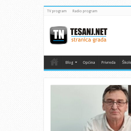
TV program
Radio program
Blog
Općina
Privreda
Škol