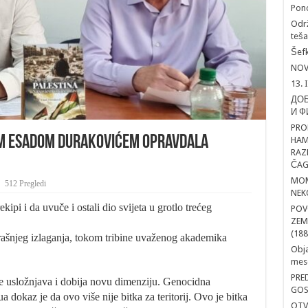
Pon
Održ
teša
Šefk
NOV
13. 
ДОБ
И Ф
PRO
OM ESADOM DURAKOVIĆEM OPRAVDALA
HAM
RAZ
ČAG
MOM
512 Pregledi
NEK
kipi i da uvuče i ostali dio svijeta u grotlo trećeg
POV
ZEM
(188
erašnjeg izlaganja, tokom tribine uvaženog akademika
Obja
mesd
PRE
 se usložnjava i dobija novu dimenziju. Genocidna
GOS
 dokaz je da ovo više nije bitka za teritorij. Ovo je bitka
OTV