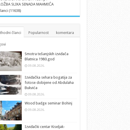
ZLOŽBA SLIKA SENADA MAHMIĆA
članci (11638)
thodni članci
Popularnost
komentara
ovi
Smotra tešanjskih izviđača
Blatnica 1980.god
09.08.2026.
Izviđačka sehara bogatija za
fotose dobijene od Abdulaha
Bukvića
09.08.2026.
Wood badge seminar Bohinj
09.08.2026.
Izviđački centar Kiseljak-