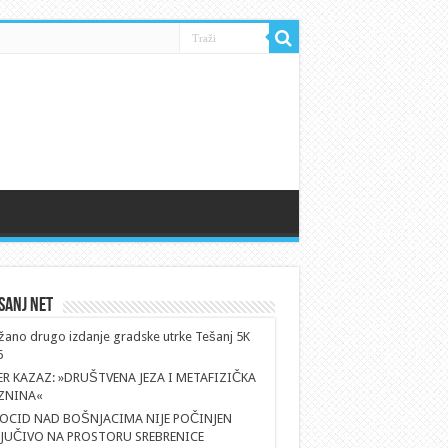
sanj Net
ano drugo izdanje gradske utrke Tešanj 5K
6
ER KAZAZ: »DRUŠTVENA JEZA I METAFIZIČKA
ZNINA«
OCID NAD BOŠNJACIMA NIJE POČINJEN
LJUČIVO NA PROSTORU SREBRENICE