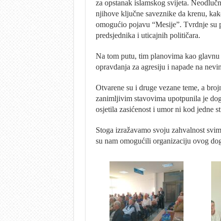
za opstanak islamskog svijeta. Neodlučna
njihove ključne saveznike da krenu, kako
omogućio pojavu “Mesije”. Tvrdnje su po
predsjednika i uticajnih političara.
Na tom putu, tim planovima kao glavnu pri
opravdanja za agresiju i napade na nevin
Otvarene su i druge vezane teme, a bro
zanimljivim stavovima upotpunila je događ
osjetila zasićenost i umor ni kod jedne s
Stoga izražavamo svoju zahvalnost svima
su nam omogućili organizaciju ovog dog