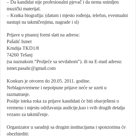
– Da kandidat nije profesionalni pjevač i da nema snimljen
muzički materijal.
– Kratka biografija: (datum i mjesto rođenja, telefon, eventualni
nastupi na takmičenjima, nagrade i sl)
Prijave u pisanoj formi slati na adresu:
Pašalić Ismet
Krndija TKD1/8
74260 Tešanj
(sa naznakom “Proljeće sa sevdahom”). ili na E-mail adresu:
ismet.pasalic@gmail.com
Konkurs je otvoren do 20.05. 2011. godine.
Neblagovremene i nepotpune prijave neće se uzeti u
razmatranje.
Poslije isteka roka za prijave kandidati će biti obavješteni o
vremenu i mjestu održavanja audicije,kao i svih drugih detalja
vezano za takmičenje.
Organizator u saradnji sa drugim institucijama i sponzorima će
obezbjediti: