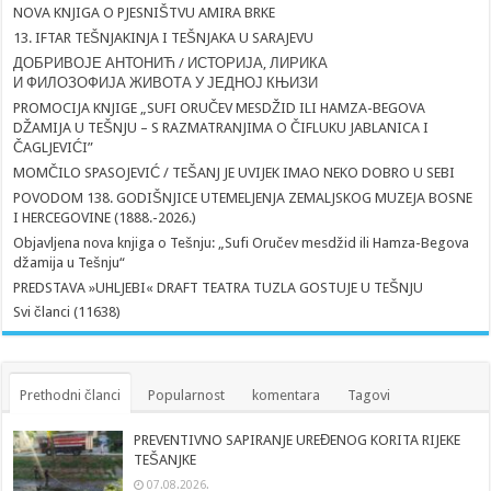
NOVA KNJIGA O PJESNIŠTVU AMIRA BRKE
13. IFTAR TEŠNJAKINJA I TEŠNJAKA U SARAJEVU
ДОБРИВОЈЕ АНТОНИЋ / ИСТОРИЈА, ЛИРИКА
И ФИЛОЗОФИЈА ЖИВОТА У ЈЕДНОЈ КЊИЗИ
PROMOCIJA KNJIGE „SUFI ORUČEV MESDŽID ILI HAMZA-BEGOVA
DŽAMIJA U TEŠNJU – S RAZMATRANJIMA O ČIFLUKU JABLANICA I
ČAGLJEVIĆI”
MOMČILO SPASOJEVIĆ / TEŠANJ JE UVIJEK IMAO NEKO DOBRO U SEBI
POVODOM 138. GODIŠNJICE UTEMELJENJA ZEMALJSKOG MUZEJA BOSNE
I HERCEGOVINE (1888.-2026.)
Objavljena nova knjiga o Tešnju: „Sufi Oručev mesdžid ili Hamza-Begova
džamija u Tešnju“
PREDSTAVA »UHLJEBI« DRAFT TEATRA TUZLA GOSTUJE U TEŠNJU
Svi članci (11638)
Prethodni članci
Popularnost
komentara
Tagovi
PREVENTIVNO SAPIRANJE UREĐENOG KORITA RIJEKE
TEŠANJKE
07.08.2026.