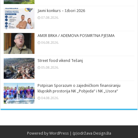
Javni konkurs – Izbori 2026
07.08.2026.
AMIR BRKA / ADEMOVA POSMRTNA PJESMA
06.08.2026.
Street food vikend Tešanj
05.08.2026.
Potpisan Sporazum o zajedničkom finansiranju
klupskih prostorija NK „Pobjeda“ i NK „Usora“
04.08.2026.
Powered by
WordPress
| (p)održava
Design.Ba