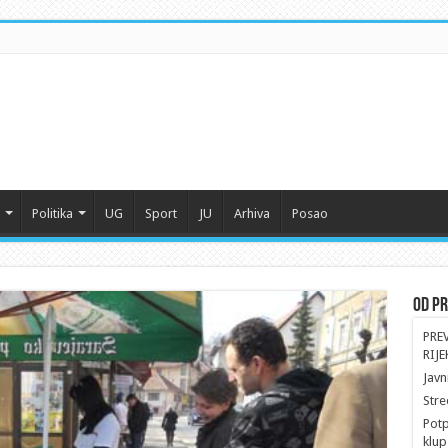
Politika
UG
Sport
JU
Arhiva
Posao
Od Pr
PRE
RIJE
Javn
Stre
Potp
klup