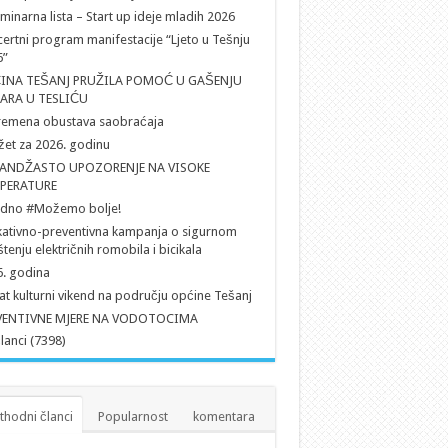
iminarna lista – Start up ideje mladih 2026
ertni program manifestacije “Ljeto u Tešnju
6”
INA TEŠANJ PRUŽILA POMOĆ U GAŠENJU
ARA U TESLIĆU
remena obustava saobraćaja
et za 2026. godinu
ANDŽASTO UPOZORENJE NA VISOKE
PERATURE
edno #Možemo bolje!
ativno-preventivna kampanja o sigurnom
štenju električnih romobila i bicikala
. godina
t kulturni vikend na području općine Tešanj
VENTIVNE MJERE NA VODOTOCIMA
članci (7398)
thodni članci
Popularnost
komentara