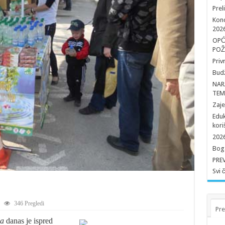
Prel
Konc
202
OPĆ
POŽ
Priv
Budž
NAR
TEM
Zaj
Eduk
kori
2026
Boga
PRE
Svi 
346 Pregledi
Pre
da
danas je ispred