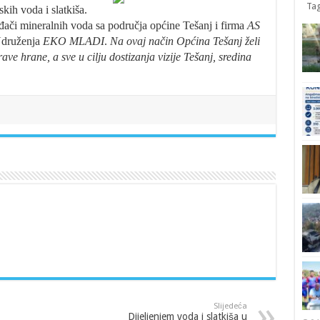
Tag
kih voda i slatkiša.
đači mineralnih voda sa područja općine Tešanj i firma
AS
 Udruženja
EKO MLADI
.
Na ovaj način Općina Tešanj želi
rave hrane, a sve u cilju dostizanja vizije Tešanj, sredina
Slijedeća
Dijeljenjem voda i slatkiša u