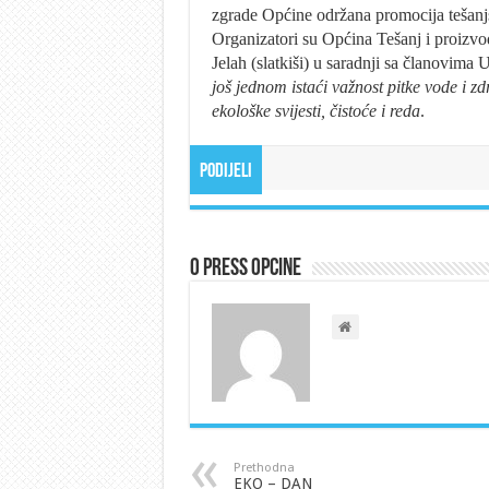
zgrade Općine održana promocija tešanjs
Organizatori su Općina Tešanj i proizvo
Jelah (slatkiši) u saradnji sa članovima
još jednom istaći važnost pitke vode i zd
ekološke svijesti, čistoće i reda
.
Podijeli
O Press Opcine
Prethodna
EKO – DAN