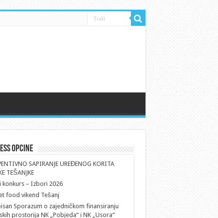
ess Opcine
VENTIVNO SAPIRANJE UREĐENOG KORITA
KE TEŠANJKE
i konkurs – Izbori 2026
et food vikend Tešanj
isan Sporazum o zajedničkom finansiranju
skih prostorija NK „Pobjeda“ i NK „Usora“