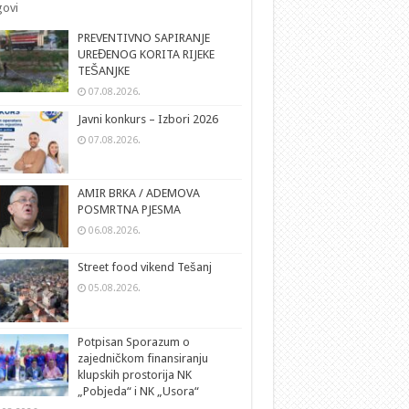
ovi
PREVENTIVNO SAPIRANJE
UREĐENOG KORITA RIJEKE
TEŠANJKE
07.08.2026.
Javni konkurs – Izbori 2026
07.08.2026.
AMIR BRKA / ADEMOVA
POSMRTNA PJESMA
06.08.2026.
Street food vikend Tešanj
05.08.2026.
Potpisan Sporazum o
zajedničkom finansiranju
klupskih prostorija NK
„Pobjeda“ i NK „Usora“