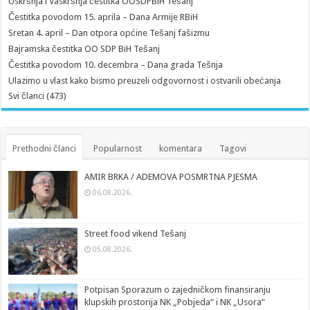
Uskršnja i Vaskršnja čestitka OOSDPBiH Tešanj
Čestitka povodom 15. aprila – Dana Armije RBiH
Sretan 4. april – Dan otpora općine Tešanj fašizmu
Bajramska čestitka OO SDP BiH Tešanj
Čestitka povodom 10. decembra – Dana grada Tešnja
Ulazimo u vlast kako bismo preuzeli odgovornost i ostvarili obećanja
Svi članci (473)
Prethodni članci
Popularnost
komentara
Tagovi
AMIR BRKA / ADEMOVA POSMRTNA PJESMA
06.08.2026.
Street food vikend Tešanj
05.08.2026.
Potpisan Sporazum o zajedničkom finansiranju
klupskih prostorija NK „Pobjeda“ i NK „Usora“