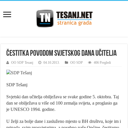
Čestitka povodom Svjetskog dana učitelja
OO SDP Tesanj
04.10.2013.
OO SDP
406 Pregledi
SDP Tešanj
Svjetski dan učitelja obilježava se svake godine 5. oktobra. Taj
dan se obilježava u više od 100 zemalja svijeta, a proglasio ga
je UNESCO 1994. godine.
U želji za bolje dane i zasluženo mjesto u BH društvu, koje im i
pripada, svim prosvjetarima, a posebno naše Općine, čestitamo