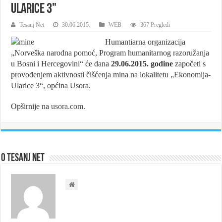
Ularice 3"
Tesanj Net
30.06.2015.
WEB
367 Pregledi
Humantiarna organizacija
„Norveška narodna pomoć, Program humanitarnog razoružanja
u Bosni i Hercegovini“ će dana
29.06.2015. godine
započeti s
provođenjem aktivnosti čišćenja mina na lokalitetu „Ekonomija-
Ularice 3“, općina Usora.
Opširnije na
usora.com
.
O Tesanj Net