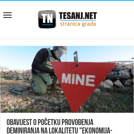
Obavijest o početku provođenja
deminiranja na lokalitetu "Ekonomija-