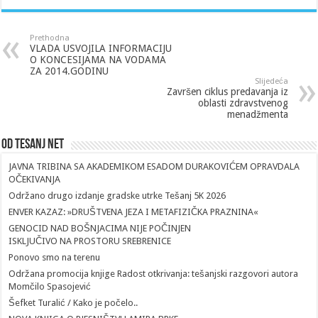
Prethodna
VLADA USVOJILA INFORMACIJU
O KONCESIJAMA NA VODAMA
ZA 2014.GODINU
Slijedeća
Završen ciklus predavanja iz
oblasti zdravstvenog
menadžmenta
Od Tesanj Net
JAVNA TRIBINA SA AKADEMIKOM ESADOM DURAKOVIĆEM OPRAVDALA
OČEKIVANJA
Održano drugo izdanje gradske utrke Tešanj 5K 2026
ENVER KAZAZ: »DRUŠTVENA JEZA I METAFIZIČKA PRAZNINA«
GENOCID NAD BOŠNJACIMA NIJE POČINJEN
ISKLJUČIVO NA PROSTORU SREBRENICE
Ponovo smo na terenu
Održana promocija knjige Radost otkrivanja: tešanjski razgovori autora
Momčilo Spasojević
Šefket Turalić / Kako je počelo..