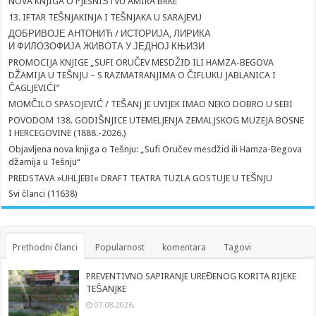
NOVA KNJIGA O PJESNIŠTVU AMIRA BRKE
13. IFTAR TEŠNJAKINJA I TEŠNJAKA U SARAJEVU
ДОБРИВОЈЕ АНТОНИЋ / ИСТОРИЈА, ЛИРИКА
И ФИЛОЗОФИЈА ЖИВОТА У ЈЕДНОЈ КЊИЗИ
PROMOCIJA KNJIGE „SUFI ORUČEV MESDŽID ILI HAMZA-BEGOVA
DŽAMIJA U TEŠNJU – S RAZMATRANJIMA O ČIFLUKU JABLANICA I
ČAGLJEVIĆI”
MOMČILO SPASOJEVIĆ / TEŠANJ JE UVIJEK IMAO NEKO DOBRO U SEBI
POVODOM 138. GODIŠNJICE UTEMELJENJA ZEMALJSKOG MUZEJA BOSNE
I HERCEGOVINE (1888.-2026.)
Objavljena nova knjiga o Tešnju: „Sufi Oručev mesdžid ili Hamza-Begova
džamija u Tešnju“
PREDSTAVA »UHLJEBI« DRAFT TEATRA TUZLA GOSTUJE U TEŠNJU
Svi članci (11638)
Prethodni članci
Popularnost
komentara
Tagovi
PREVENTIVNO SAPIRANJE UREĐENOG KORITA RIJEKE
TEŠANJKE
07.08.2026.