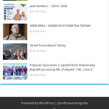
Javni konkurs – Izbori 2026
07.08.2026.
AMIR BRKA / ADEMOVA POSMRTNA PJESMA
06.08.2026.
Street food vikend Tešanj
05.08.2026.
Potpisan Sporazum o zajedničkom finansiranju
klupskih prostorija NK „Pobjeda“ i NK „Usora“
04.08.2026.
Powered by
WordPress
| (p)održava
Design.Ba