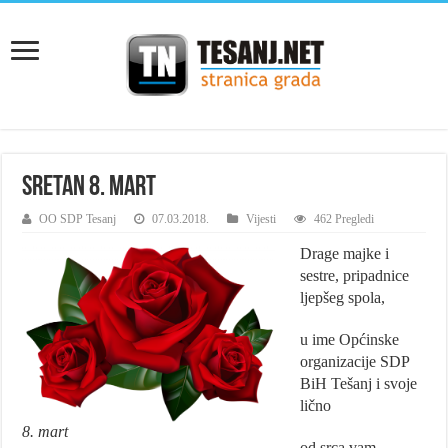
Sretan 8. mart
OO SDP Tesanj
07.03.2018.
Vijesti
462 Pregledi
Drage majke i
sestre, pripadnice
ljepšeg spola,
u ime Općinske
organizacije SDP
BiH Tešanj i svoje
lično
8. mart
od srca vam