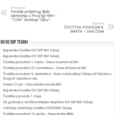
Prethodna
Početak proljetnog dijela
takmičenja u Prvoj ligi FBiH –
“TOŠK” dočekuje “Iskru”.
Slijedeća
ČESTITKA POVODOM 8.
MARTA – DAN ŽENA
Od OO SDP Tesanj
Bajramska čestitka OO SDP BiH Tešanj
Bajramska čestitka OO SDP BiH Tešanj
Čestitka povodom 1. marta – Dana nezavisnosti BiH
Čestitka povodom 25. novembara – Dana državnosti BiH
Čestitka povodom 9. septembra – Dana oslobođenja Tešnja od fašizma u
Drugom svjetskom ratu
Sretan 27. juli – Dan ustanka naroda BiH
Bajramska čestitka OO SDP BiH Tešanj
Čestitka u povodu 1. maja
30. godisnjica od Obnoviteljske skupštine OO SDP BiH Tešanj
Uskršnja i Vaskršnja čestitka OOSDPBiH Tešanj
Čestitka povodom 15. aprila – Dana Armije RBiH