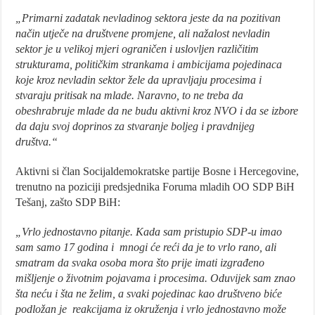
„Primarni zadatak nevladinog sektora jeste da na pozitivan
način utječe na društvene promjene, ali nažalost nevladin
sektor je u velikoj mjeri ograničen i uslovljen različitim
strukturama, političkim strankama i ambicijama pojedinaca
koje kroz nevladin sektor žele da upravljaju procesima i
stvaraju pritisak na mlade. Naravno, to ne treba da
obeshrabruje mlade da ne budu aktivni kroz NVO i da se izbore
da daju svoj doprinos za stvaranje boljeg i pravdnijeg
društva.“
Aktivni si član Socijaldemokratske partije Bosne i Hercegovine,
trenutno na poziciji predsjednika Foruma mladih OO SDP BiH
Tešanj, zašto SDP BiH:
„Vrlo jednostavno pitanje. Kada sam pristupio SDP-u imao
sam samo 17 godina i mnogi će reći da je to vrlo rano, ali
smatram da svaka osoba mora što prije imati izgrađeno
mišljenje o životnim pojavama i procesima. Oduvijek sam znao
šta neću i šta ne želim, a svaki pojedinac kao društveno biće
podložan je reakcijama iz okruženja i vrlo jednostavno može