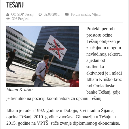
Tešanj
OO SDP Tesanj
02.08.2018.
Forum mladih
,
Vijesti
398 Pregledi
Protekli period na
prostoru oćine
Tešanj obilježen je
značajnom ulogom
nevladinog sektora,
a jedan od
sudionika
aktivnosti je i mladi
Idham Kruško kroz
rad Omladinske
Idham Kruško
banke Tešanj, gdje
je trenutno na poziciji koordinatora za općinu Tešanj.
Idham je rođen 1992. godine u Doboju, živi i radi u Šijama,
općina Tešanj. 2010. godine završava Gimnaziju u Tešnju, a
2015. godine na VPTŠ stiče zvanje diplomiranog ekonomiste.