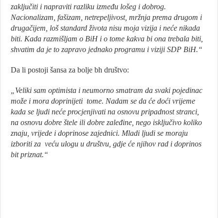
zaključiti i napraviti razliku između lošeg i dobrog.
Nacionalizam, fašizam, netrepeljivost, mržnja prema drugom i
drugačijem, loš standard života nisu moja vizija i neće nikada
biti. Kada razmišljam o BiH i o tome kakva bi ona trebala biti,
shvatim da je to zapravo jednako programu i viziji SDP BiH.“
Da li postoji šansa za bolje bh društvo:
„Veliki sam optimista i neumorno smatram da svaki pojedinac
može i mora doprinijeti tome. Nadam se da će doći vrijeme
kada se ljudi neće procjenjivati na osnovu pripadnost stranci,
na osnovu dobre štele ili dobre zaleđine, nego isključivo koliko
znaju, vrijede i doprinose zajednici. Mladi ljudi se moraju
izboriti za veću ulogu u društvu, gdje će njihov rad i doprinos
bit priznat.“