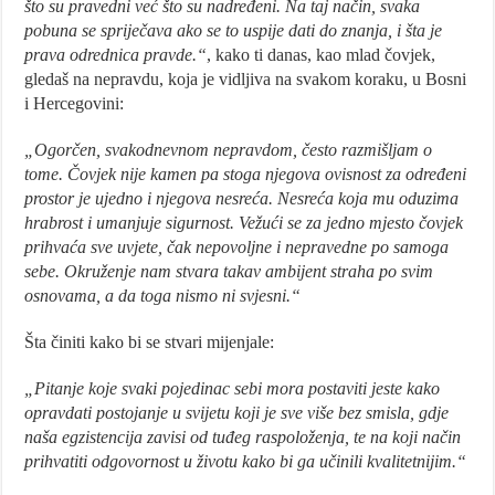
što su pravedni već što su nadređeni. Na taj način, svaka
pobuna se spriječava ako se to uspije dati do znanja, i šta je
prava odrednica pravde.“
, kako ti danas, kao mlad čovjek,
gledaš na nepravdu, koja je vidljiva na svakom koraku, u Bosni
i Hercegovini:
„Ogorčen, svakodnevnom nepravdom, često razmišljam o
tome. Čovjek nije kamen pa stoga njegova ovisnost za određeni
prostor je ujedno i njegova nesreća. Nesreća koja mu oduzima
hrabrost i umanjuje sigurnost. Vežući se za jedno mjesto čovjek
prihvaća sve uvjete, čak nepovoljne i nepravedne po samoga
sebe. Okruženje nam stvara takav ambijent straha po svim
osnovama, a da toga nismo ni svjesni.“
Šta činiti kako bi se stvari mijenjale:
„Pitanje koje svaki pojedinac sebi mora postaviti jeste kako
opravdati postojanje u svijetu koji je sve više bez smisla, gdje
naša egzistencija zavisi od tuđeg raspoloženja, te na koji način
prihvatiti odgovornost u životu kako bi ga učinili kvalitetnijim.“