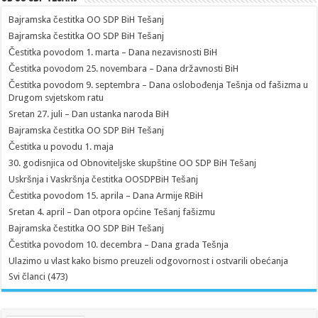
Bajramska čestitka OO SDP BiH Tešanj
Bajramska čestitka OO SDP BiH Tešanj
Čestitka povodom 1. marta – Dana nezavisnosti BiH
Čestitka povodom 25. novembara – Dana državnosti BiH
Čestitka povodom 9. septembra – Dana oslobođenja Tešnja od fašizma u
Drugom svjetskom ratu
Sretan 27. juli – Dan ustanka naroda BiH
Bajramska čestitka OO SDP BiH Tešanj
Čestitka u povodu 1. maja
30. godisnjica od Obnoviteljske skupštine OO SDP BiH Tešanj
Uskršnja i Vaskršnja čestitka OOSDPBiH Tešanj
Čestitka povodom 15. aprila – Dana Armije RBiH
Sretan 4. april – Dan otpora općine Tešanj fašizmu
Bajramska čestitka OO SDP BiH Tešanj
Čestitka povodom 10. decembra – Dana grada Tešnja
Ulazimo u vlast kako bismo preuzeli odgovornost i ostvarili obećanja
Svi članci (473)