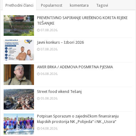
Prethodni članci
Popularnost
komentara
Tagovi
PREVENTIVNO SAPIRANJE UREĐENOG KORITA RIJEKE
TEŠANJKE
07.08.2026.
Javni konkurs – Izbori 2026
07.08.2026.
AMIR BRKA / ADEMOVA POSMRTNA PJESMA
06.08.2026.
Street food vikend Tešanj
05.08.2026.
Potpisan Sporazum o zajedničkom finansiranju
klupskih prostorija NK „Pobjeda“ i NK „Usora“
04.08.2026.