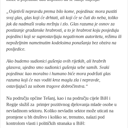
„Osjetivši nepravdu prema bilo kome, pojedinac mora pustiti
svoj glas, glas koji će drhtati, ali koji će se čuti do neba, toliko
jak da nadmaši svaku mržnju i zlo. Glas razuma je osnov za
postizanje građanske hrabrosti, a to je hrabrost koju posjeduju
pojedinci koji se suprostavljaju negativnom autoritetu, režimu ili
nepoželjnim nametnutim kodeksima ponašanja bez obzira na
posljedice.
Ako budemo sudionici gušenja ovih rijetkih, ali hrabrih
glasova, ujedno smo sudionici gušenja sebe samih. Svaki
pojedinac kao moralno i humano biće mora podržati glas
razuma koji će nas voditi kroz maglu zla i nepravde,
ostavljajući za sobom tragove dobročinstva.“
Na području općine Tešanj, kao i na području cijele BiH i
Regije služiš za primjer pozitivnog djelovanja mlade osobe u
nevladinom sektoru. Koliko nevladin sektor može uticati na
promjene u bh društvo i koliko se, trenutno, nalazi pod
kontrolom vlasti i političkih stranaka u BiH: