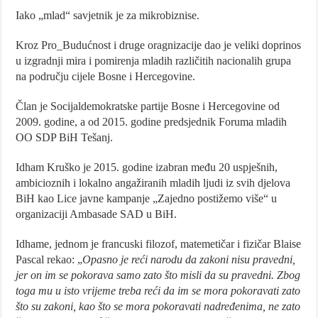
Iako „mlad“ savjetnik je za mikrobiznise.
Kroz Pro_Budućnost i druge oragnizacije dao je veliki doprinos
u izgradnji mira i pomirenja mladih različitih nacionalih grupa
na području cijele Bosne i Hercegovine.
Član je Socijaldemokratske partije Bosne i Hercegovine od
2009. godine, a od 2015. godine predsjednik Foruma mladih
OO SDP BiH Tešanj.
Idham Kruško je 2015. godine izabran među 20 uspješnih,
ambicioznih i lokalno angažiranih mladih ljudi iz svih djelova
BiH kao Lice javne kampanje „Zajedno postižemo više“ u
organizaciji Ambasade SAD u BiH.
Idhame, jednom je francuski filozof, matemetičar i fizičar Blaise
Pascal rekao: „
Opasno je reći narodu da zakoni nisu pravedni,
jer on im se pokorava samo zato što misli da su pravedni. Zbog
toga mu u isto vrijeme treba reći da im se mora pokoravati zato
što su zakoni, kao što se mora pokoravati nadređenima, ne zato