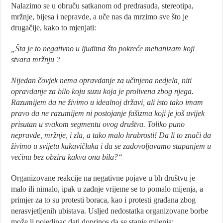
Nalazimo se u obruču satkanom od predrasuda, stereotipa,
mržnje, bijesa i nepravde, a uče nas da mrzimo sve što je
drugačije, kako to mjenjati:
„Šta je to negativno u ljudima što pokreće mehanizam koji
stvara mržnju ?
Nijedan čovjek nema opravdanje za učinjena nedjela, niti
opravdanje za bilo koju suzu koja je prolivena zbog njega.
Razumijem da ne živimo u idealnoj državi, ali isto tako imam
pravo da ne razumijem ni postojanje fašizma koji je još uvijek
prisutan u svakom segmentu ovog društva. Toliko puno
nepravde, mržnje, i zla, a tako malo hrabrosti! Da li to znači da
živimo u svijetu kukavičluka i da se zadovoljavamo stapanjem u
većinu bez obzira kakva ona bila?“
Organizovane reakcije na negativne pojave u bh društvu je
malo ili nimalo, ipak u zadnje vrijeme se to pomalo mijenja, a
primjer za to su protesti boraca, kao i protesti građana zbog
nerasvjetljenih ubistava. Usljed nedostatka organizovane borbe
može li pojedinac dati doprinos da se stanje mijenja: