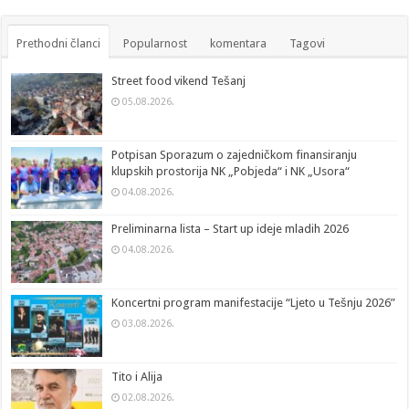
Prethodni članci
Popularnost
komentara
Tagovi
Street food vikend Tešanj
05.08.2026.
Potpisan Sporazum o zajedničkom finansiranju
klupskih prostorija NK „Pobjeda“ i NK „Usora“
04.08.2026.
Preliminarna lista – Start up ideje mladih 2026
04.08.2026.
Koncertni program manifestacije “Ljeto u Tešnju 2026”
03.08.2026.
Tito i Alija
02.08.2026.