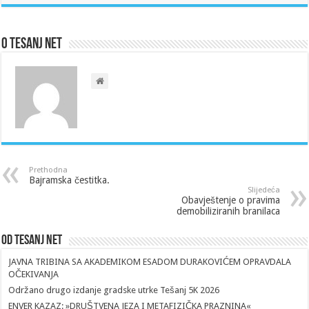
O Tesanj Net
Prethodna
Bajramska čestitka.
Slijedeća
Obavještenje o pravima
demobiliziranih branilaca
Od Tesanj Net
JAVNA TRIBINA SA AKADEMIKOM ESADOM DURAKOVIĆEM OPRAVDALA
OČEKIVANJA
Održano drugo izdanje gradske utrke Tešanj 5K 2026
ENVER KAZAZ: »DRUŠTVENA JEZA I METAFIZIČKA PRAZNINA«