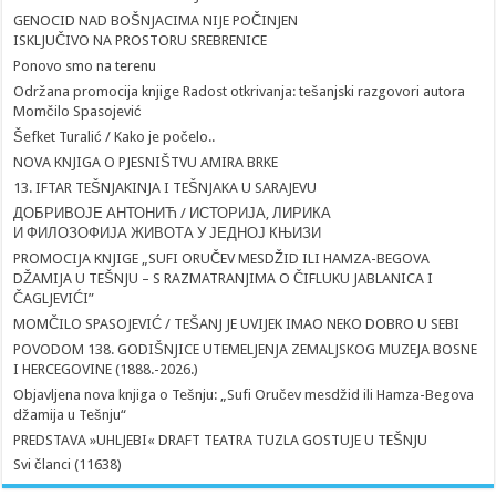
GENOCID NAD BOŠNJACIMA NIJE POČINJEN
ISKLJUČIVO NA PROSTORU SREBRENICE
Ponovo smo na terenu
Održana promocija knjige Radost otkrivanja: tešanjski razgovori autora
Momčilo Spasojević
Šefket Turalić / Kako je počelo..
NOVA KNJIGA O PJESNIŠTVU AMIRA BRKE
13. IFTAR TEŠNJAKINJA I TEŠNJAKA U SARAJEVU
ДОБРИВОЈЕ АНТОНИЋ / ИСТОРИЈА, ЛИРИКА
И ФИЛОЗОФИЈА ЖИВОТА У ЈЕДНОЈ КЊИЗИ
PROMOCIJA KNJIGE „SUFI ORUČEV MESDŽID ILI HAMZA-BEGOVA
DŽAMIJA U TEŠNJU – S RAZMATRANJIMA O ČIFLUKU JABLANICA I
ČAGLJEVIĆI”
MOMČILO SPASOJEVIĆ / TEŠANJ JE UVIJEK IMAO NEKO DOBRO U SEBI
POVODOM 138. GODIŠNJICE UTEMELJENJA ZEMALJSKOG MUZEJA BOSNE
I HERCEGOVINE (1888.-2026.)
Objavljena nova knjiga o Tešnju: „Sufi Oručev mesdžid ili Hamza-Begova
džamija u Tešnju“
PREDSTAVA »UHLJEBI« DRAFT TEATRA TUZLA GOSTUJE U TEŠNJU
Svi članci (11638)