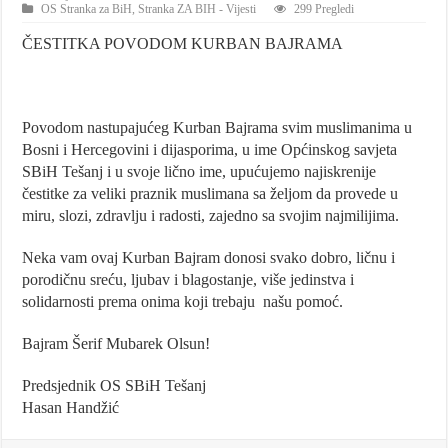
OS Stranka za BiH
,
Stranka ZA BIH - Vijesti
299 Pregledi
ČESTITKA POVODOM KURBAN BAJRAMA
Povodom nastupajućeg Kurban Bajrama svim muslimanima u
Bosni i Hercegovini i dijasporima, u ime Općinskog savjeta
SBiH Tešanj i u svoje lično ime, upućujemo najiskrenije
čestitke za veliki praznik muslimana sa željom da provede u
miru, slozi, zdravlju i radosti, zajedno sa svojim najmilijima.
Neka vam ovaj Kurban Bajram donosi svako dobro, ličnu i
porodičnu sreću, ljubav i blagostanje, više jedinstva i
solidarnosti prema onima koji trebaju n
ašu pomoć.
Bajram Šerif Mubarek Olsun!
Predsjednik OS SBiH Tešanj
Hasan Handžić