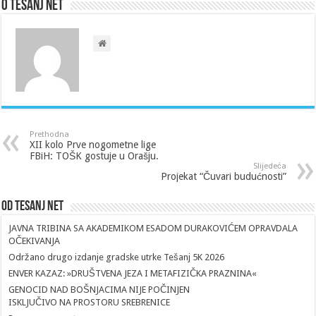
O Tesanj Net
Prethodna
XII kolo Prve nogometne lige
FBiH: TOŠK gostuje u Orašju.
Slijedeća
Projekat “Čuvari budućnosti”
Od Tesanj Net
JAVNA TRIBINA SA AKADEMIKOM ESADOM DURAKOVIĆEM OPRAVDALA
OČEKIVANJA
Održano drugo izdanje gradske utrke Tešanj 5K 2026
ENVER KAZAZ: »DRUŠTVENA JEZA I METAFIZIČKA PRAZNINA«
GENOCID NAD BOŠNJACIMA NIJE POČINJEN
ISKLJUČIVO NA PROSTORU SREBRENICE