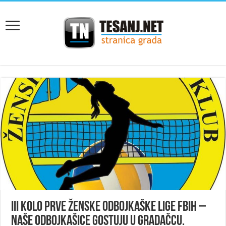
III kolo Prve ženske odbojkaške lige FBiH –
Naše odbojkašice gostuju u Gradačcu.