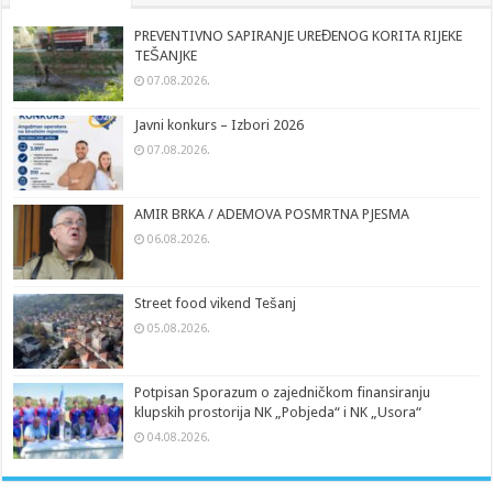
PREVENTIVNO SAPIRANJE UREĐENOG KORITA RIJEKE
TEŠANJKE
07.08.2026.
Javni konkurs – Izbori 2026
07.08.2026.
AMIR BRKA / ADEMOVA POSMRTNA PJESMA
06.08.2026.
Street food vikend Tešanj
05.08.2026.
Potpisan Sporazum o zajedničkom finansiranju
klupskih prostorija NK „Pobjeda“ i NK „Usora“
04.08.2026.