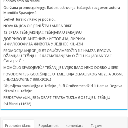
Ponovo smo na terenu
Održana promocija knjige Radost otkrivanja: tešanjski razgovori autora
Momčilo Spasojević
Šefket Turalić / Kako je počelo..
NOVA KNJIGA O PJESNIŠTVU AMIRA BRKE
13. IFTAR TEŠNJAKINJA I TEŠNJAKA U SARAJEVU
ДОБРИВОЈЕ АНТОНИЋ / ИСТОРИЈА, ЛИРИКА
И ФИЛОЗОФИЈА ЖИВОТА У ЈЕДНОЈ КЊИЗИ
PROMOCIJA KNJIGE „SUFI ORUČEV MESDŽID ILI HAMZA-BEGOVA
DŽAMIJA U TEŠNJU – S RAZMATRANJIMA O ČIFLUKU JABLANICA I
ČAGLJEVIĆI”
MOMČILO SPASOJEVIĆ / TEŠANJ JE UVIJEK IMAO NEKO DOBRO U SEBI
POVODOM 138. GODIŠNJICE UTEMELJENJA ZEMALJSKOG MUZEJA BOSNE
I HERCEGOVINE (1888.-2026.)
Objavljena nova knjiga o Tešnju: „Sufi Oručev mesdžid ili Hamza-Begova
džamija u Tešnju“
PREDSTAVA »UHLJEBI« DRAFT TEATRA TUZLA GOSTUJE U TEŠNJU
Svi članci (11638)
Prethodni članci
Popularnost
komentara
Tagovi