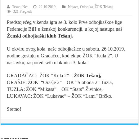
Tesanj Net
22.10.2019.
Najava
,
Odbojka
,
ŽOK Tešanj
321 Pregledi
Predstojećeg vikenda igra se 3. kolo Prve odbojkaškoe lige
Federacije BiH u ženskoj konkurenciji, u kojoj nastupa naš
Ženski odbojkaški klub Tešanj.
U okviru ovog kola, naše odbojkašice u subotu, 26.10.2019.
godine gostuju u Gradačcu, kod ekipe ŽOK “Kula 2”. U
nastavku, raspored svih utakmica 3. kola:
GRADAČAC: ŽOK “Kula 2” –
ŽOK Tešanj,
ORAŠJE: ŽOK “Orašje 2” – OK “Sloboda 2” Tuzla,
TUZLA: ŽOK “Mikasa” – OK “Stars” Živinice,
LUKAVAC: ŽOK “Lukavac” – ŽOK “Lami” Brčko.
Sretno!