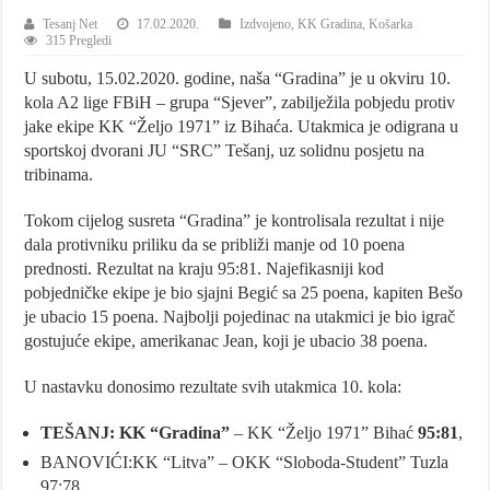
Tesanj Net
17.02.2020.
Izdvojeno
,
KK Gradina
,
Košarka
315 Pregledi
U subotu, 15.02.2020. godine, naša “Gradina” je u okviru 10.
kola A2 lige FBiH – grupa “Sjever”, zabilježila pobjedu protiv
jake ekipe KK “Željo 1971” iz Bihaća. Utakmica je odigrana u
sportskoj dvorani JU “SRC” Tešanj, uz solidnu posjetu na
tribinama.
Tokom cijelog susreta “Gradina” je kontrolisala rezultat i nije
dala protivniku priliku da se približi manje od 10 poena
prednosti. Rezultat na kraju 95:81. Najefikasniji kod
pobjedničke ekipe je bio sjajni Begić sa 25 poena, kapiten Bešo
je ubacio 15 poena. Najbolji pojedinac na utakmici je bio igrač
gostujuće ekipe, amerikanac Jean, koji je ubacio 38 poena.
U nastavku donosimo rezultate svih utakmica 10. kola:
TEŠANJ: KK “Gradina”
– KK “Željo 1971” Bihać
95:81
,
BANOVIĆI:KK “Litva” – OKK “Sloboda-Student” Tuzla
97:78,