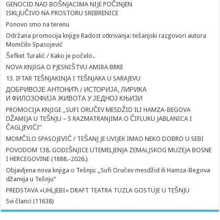
GENOCID NAD BOŠNJACIMA NIJE POČINJEN
ISKLJUČIVO NA PROSTORU SREBRENICE
Ponovo smo na terenu
Održana promocija knjige Radost otkrivanja: tešanjski razgovori autora
Momčilo Spasojević
Šefket Turalić / Kako je počelo..
NOVA KNJIGA O PJESNIŠTVU AMIRA BRKE
13. IFTAR TEŠNJAKINJA I TEŠNJAKA U SARAJEVU
ДОБРИВОЈЕ АНТОНИЋ / ИСТОРИЈА, ЛИРИКА
И ФИЛОЗОФИЈА ЖИВОТА У ЈЕДНОЈ КЊИЗИ
PROMOCIJA KNJIGE „SUFI ORUČEV MESDŽID ILI HAMZA-BEGOVA
DŽAMIJA U TEŠNJU – S RAZMATRANJIMA O ČIFLUKU JABLANICA I
ČAGLJEVIĆI”
MOMČILO SPASOJEVIĆ / TEŠANJ JE UVIJEK IMAO NEKO DOBRO U SEBI
POVODOM 138. GODIŠNJICE UTEMELJENJA ZEMALJSKOG MUZEJA BOSNE
I HERCEGOVINE (1888.-2026.)
Objavljena nova knjiga o Tešnju: „Sufi Oručev mesdžid ili Hamza-Begova
džamija u Tešnju“
PREDSTAVA »UHLJEBI« DRAFT TEATRA TUZLA GOSTUJE U TEŠNJU
Svi članci (11638)