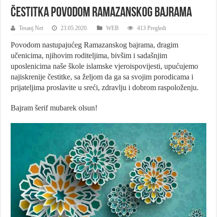
Čestitka povodom Ramazanskog bajrama
Tesanj Net
23.05.2020.
WEB
413 Pregledi
Povodom nastupajućeg Ramazanskog bajrama, dragim
učenicima, njihovim roditeljima, bivšim i sadašnjim
uposlenicima naše škole islamske vjeroispovijesti, upućujemo
najiskrenije čestitke, sa željom da ga sa svojim porodicama i
prijateljima proslavite u sreći, zdravlju i dobrom raspoloženju.
Bajram šerif mubarek olsun!