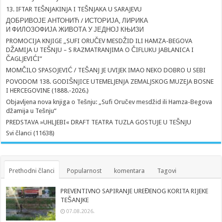
13. IFTAR TEŠNJAKINJA I TEŠNJAKA U SARAJEVU
ДОБРИВОЈЕ АНТОНИЋ / ИСТОРИЈА, ЛИРИКА
И ФИЛОЗОФИЈА ЖИВОТА У ЈЕДНОЈ КЊИЗИ
PROMOCIJA KNJIGE „SUFI ORUČEV MESDŽID ILI HAMZA-BEGOVA
DŽAMIJA U TEŠNJU – S RAZMATRANJIMA O ČIFLUKU JABLANICA I
ČAGLJEVIĆI”
MOMČILO SPASOJEVIĆ / TEŠANJ JE UVIJEK IMAO NEKO DOBRO U SEBI
POVODOM 138. GODIŠNJICE UTEMELJENJA ZEMALJSKOG MUZEJA BOSNE
I HERCEGOVINE (1888.-2026.)
Objavljena nova knjiga o Tešnju: „Sufi Oručev mesdžid ili Hamza-Begova
džamija u Tešnju“
PREDSTAVA »UHLJEBI« DRAFT TEATRA TUZLA GOSTUJE U TEŠNJU
Svi članci (11638)
Prethodni članci
Popularnost
komentara
Tagovi
PREVENTIVNO SAPIRANJE UREĐENOG KORITA RIJEKE
TEŠANJKE
07.08.2026.