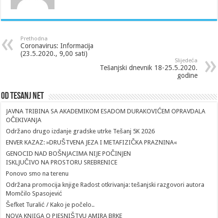
Prethodna
Coronavirus: Informacija
(23.5.2020., 9,00 sati)
Slijedeća
Tešanjski dnevnik 18-25.5.2020.
godine
Od Tesanj Net
JAVNA TRIBINA SA AKADEMIKOM ESADOM DURAKOVIĆEM OPRAVDALA
OČEKIVANJA
Održano drugo izdanje gradske utrke Tešanj 5K 2026
ENVER KAZAZ: »DRUŠTVENA JEZA I METAFIZIČKA PRAZNINA«
GENOCID NAD BOŠNJACIMA NIJE POČINJEN
ISKLJUČIVO NA PROSTORU SREBRENICE
Ponovo smo na terenu
Održana promocija knjige Radost otkrivanja: tešanjski razgovori autora
Momčilo Spasojević
Šefket Turalić / Kako je počelo..
NOVA KNJIGA O PJESNIŠTVU AMIRA BRKE