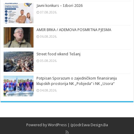
Javni konkurs – Izbori 2026
07.08.2026.
AMIR BRKA / ADEMOVA POSMRTNA PJESMA
06.08.2026.
Street food vikend Tešanj
05.08.2026.
Potpisan Sporazum o zajedničkom finansiranju
klupskih prostorija NK „Pobjeda“ i NK „Usora“
04.08.2026.
Powered by
WordPress
| (p)održava
Design.Ba