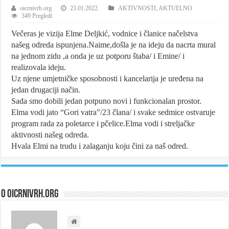
oicrnivrh.org
23.01.2022.
AKTIVNOSTI
,
AKTUELNO
349 Pregledi
Večeras je vizija Elme Deljkić, vodnice i članice načelstva
našeg odreda ispunjena.Naime,došla je na ideju da nacrta mural
na jednom zidu ,a onda je uz potporu štaba/ i Emine/ i
realizovala ideju.
Uz njene umjetničke sposobnosti i kancelarija je uređena na
jedan drugaciji način.
Sada smo dobili jedan potpuno novi i funkcionalan prostor.
Elma vodi jato “Gori vatra”/23 člana/ i svake sedmice ostvaruje
program rada za poletarce i pčelice.Elma vodi i streljačke
aktivnosti našeg odreda.
Hvala Elmi na trudu i zalaganju koju čini za naš odred.
O oicrnivrh.org