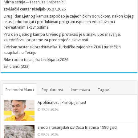
Mirna setnja—Tesanj za Srebrenicu
Izviđački centar Kiseljak-05.07.2026
Drugi dan Ljetnog kampa započeo je zajedničkim doručkom, nakon kojeg
je uslijedio bogat i produktivan program ispunjen edukativnim i
rekreativnim aktivnostima
Prvi dan Ljetnog kampa Crvenog protekao je u znaku upoznavanja,
zajedništva i pripreme za predstojeće aktivnosti.
Održan sastanak predstavnika Turističke zajednice ZDK i turističkih
subjekata u Tešnju
Bike rodeo tesanjska biciklijada 2026
Svi članci (323)
Prethodni članci
Popularnost
komentara
Tagovi
Apolitičnost i Principijelnost
10.08.2026.
Smotra tešanjskih izviđača Blatnica 1980.god
09.08.2026.