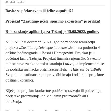
424 Pregledi
Bavite se pčelarstvom ili želite započeti?!
Projekat “Zaštitimo pčele, spasimo ekosistem” je prilika!
Rok za slanje aplikacija za Tešanj je 15.08.2022. godine.
NODAS je u decembru 2021. godine započeo realizaciju
projekta „
Zaštitimo pčele, spasimo ekosistem
” na području 4
opštine/općine/grada u Bosni i Hercegovini. Projekat je u
početnoj fazi u
Tešnju
. Projekat finansira njemačko Savezno
ministarstvo za ekonomsku saradnju i razvoj, a implementira se
uz podršku njemačke organizacije Help –
Hilfe zur Selbsthilfe
.
Svoj udio u sufinansiraju i provedbi imaju i odabrane projektne
opštine i korisnici.
Riječ je o projektu konkretne podrške u razvoju ili pokretanju
pčelarske proizvodnje individualnih proizvođača ali I
udruženja.