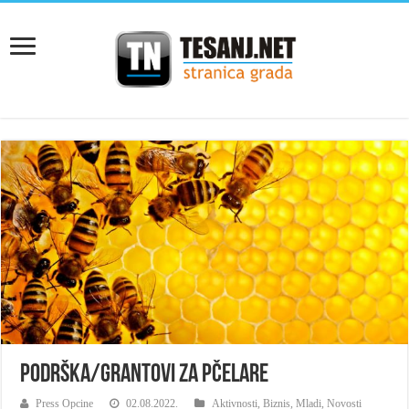
Podrška/grantovi za pčelare
Press Opcine
02.08.2022.
Aktivnosti
,
Biznis
,
Mladi
,
Novosti