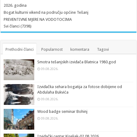
2026. godina
Bogat kulturni vikend na području općine Tešanj
PREVENTIVNE MJERE NA VODOTOCIMA
Svi članci (7398)
Prethodni članci
Popularnost
komentara
Tagovi
Smotra tešanjskih izviđača Blatnica 1980.god
09.08.2026.
Izviđačka sehara bogatija za fotose dobijene od
Abdulaha Bukvića
09.08.2026.
Wood badge seminar Bohinj
09.08.2026.
Izviđački centar Kiseljak-02.08.2026