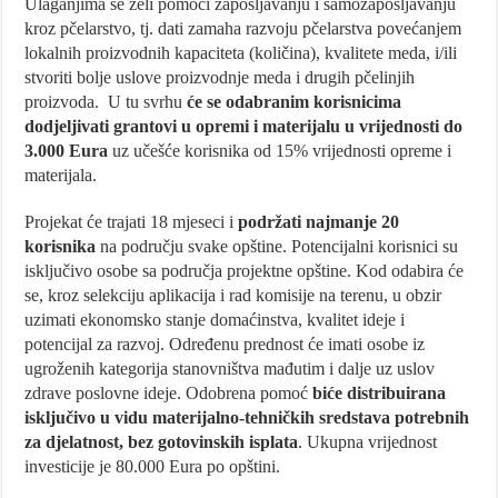
Ulaganjima se želi pomoći zapošljavanju i samozapošljavanju
kroz pčelarstvo, tj. dati zamaha razvoju pčelarstva povećanjem
lokalnih proizvodnih kapaciteta (količina), kvalitete meda, i/ili
stvoriti bolje uslove proizvodnje meda i drugih pčelinjih
proizvoda. U tu svrhu
će se odabranim korisnicima
dodjeljivati grantovi u opremi i materijalu u vrijednosti do
3.000 Eura
uz učešće korisnika od 15% vrijednosti opreme i
materijala.
Projekat će trajati 18 mjeseci i
podržati najmanje 20
korisnika
na području svake opštine. Potencijalni korisnici su
isključivo osobe sa područja projektne opštine. Kod odabira će
se, kroz selekciju aplikacija i rad komisije na terenu, u obzir
uzimati ekonomsko stanje domaćinstva, kvalitet ideje i
potencijal za razvoj. Određenu prednost će imati osobe iz
ugroženih kategorija stanovništva mađutim i dalje uz uslov
zdrave poslovne ideje. Odobrena pomoć
biće distribuirana
isključivo u vidu materijalno-tehničkih sredstava potrebnih
za djelatnost, bez gotovinskih isplata
. Ukupna vrijednost
investicije je 80.000 Eura po opštini.