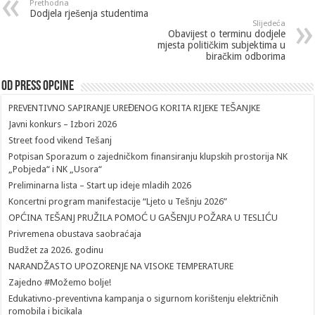
Prethodna
Dodjela rješenja studentima
Slijedeća
Obavijest o terminu dodjele
mjesta političkim subjektima u
biračkim odborima
Od Press Opcine
PREVENTIVNO SAPIRANJE UREĐENOG KORITA RIJEKE TEŠANJKE
Javni konkurs – Izbori 2026
Street food vikend Tešanj
Potpisan Sporazum o zajedničkom finansiranju klupskih prostorija NK
„Pobjeda“ i NK „Usora“
Preliminarna lista – Start up ideje mladih 2026
Koncertni program manifestacije “Ljeto u Tešnju 2026”
OPĆINA TEŠANJ PRUŽILA POMOĆ U GAŠENJU POŽARA U TESLIĆU
Privremena obustava saobraćaja
Budžet za 2026. godinu
NARANDŽASTO UPOZORENJE NA VISOKE TEMPERATURE
Zajedno #Možemo bolje!
Edukativno-preventivna kampanja o sigurnom korištenju električnih
romobila i bicikala