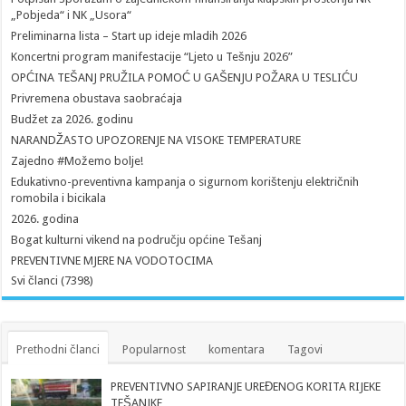
„Pobjeda“ i NK „Usora“
Preliminarna lista – Start up ideje mladih 2026
Koncertni program manifestacije “Ljeto u Tešnju 2026”
OPĆINA TEŠANJ PRUŽILA POMOĆ U GAŠENJU POŽARA U TESLIĆU
Privremena obustava saobraćaja
Budžet za 2026. godinu
NARANDŽASTO UPOZORENJE NA VISOKE TEMPERATURE
Zajedno #Možemo bolje!
Edukativno-preventivna kampanja o sigurnom korištenju električnih
romobila i bicikala
2026. godina
Bogat kulturni vikend na području općine Tešanj
PREVENTIVNE MJERE NA VODOTOCIMA
Svi članci (7398)
Prethodni članci
Popularnost
komentara
Tagovi
PREVENTIVNO SAPIRANJE UREĐENOG KORITA RIJEKE
TEŠANJKE