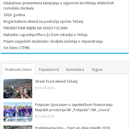
Edukativno-preventivna kampanja o sigurnom korištenju električnih
romobila i bicikala
2026. godina
Bogat kulturni vikend na području općine Tešanj
PREVENTIVNE MJERE NA VODOTOCIMA
Nabavka i ugradnja lifta u JU Dom zdravlja u Tešnju
Prijem uspješnih studenata i dodjela rješenja o stipendiranju
Svi članci (7396)
Prethodni članci
Popularnost
komentara
Tagovi
Street food vikend Tešanj
05.08.2026.
Potpisan Sporazum o zajedničkom finansiranju
klupskih prostorija NK „Pobjeda“ i NK „Usora“
04.08.2026.
Preliminarna lista – Start up ideje mladih 2026