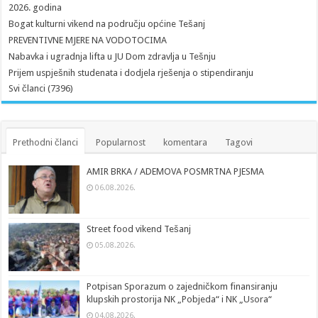
2026. godina
Bogat kulturni vikend na području općine Tešanj
PREVENTIVNE MJERE NA VODOTOCIMA
Nabavka i ugradnja lifta u JU Dom zdravlja u Tešnju
Prijem uspješnih studenata i dodjela rješenja o stipendiranju
Svi članci (7396)
Prethodni članci
Popularnost
komentara
Tagovi
AMIR BRKA / ADEMOVA POSMRTNA PJESMA
06.08.2026.
Street food vikend Tešanj
05.08.2026.
Potpisan Sporazum o zajedničkom finansiranju
klupskih prostorija NK „Pobjeda“ i NK „Usora“
04.08.2026.