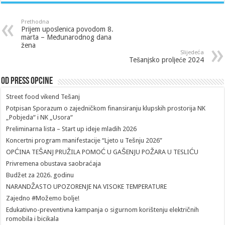
Prethodna
Prijem uposlenica povodom 8.
marta – Međunarodnog dana
žena
Slijedeća
Tešanjsko proljeće 2024
Od Press Opcine
Street food vikend Tešanj
Potpisan Sporazum o zajedničkom finansiranju klupskih prostorija NK
„Pobjeda“ i NK „Usora“
Preliminarna lista – Start up ideje mladih 2026
Koncertni program manifestacije “Ljeto u Tešnju 2026”
OPĆINA TEŠANJ PRUŽILA POMOĆ U GAŠENJU POŽARA U TESLIĆU
Privremena obustava saobraćaja
Budžet za 2026. godinu
NARANDŽASTO UPOZORENJE NA VISOKE TEMPERATURE
Zajedno #Možemo bolje!
Edukativno-preventivna kampanja o sigurnom korištenju električnih
romobila i bicikala