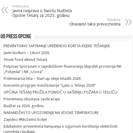
Prethodna
Javna rasprava o Nacrtu budžeta
Općine Tešanj za 2025. godinu
Slijedeća
Obavijest taksi prevoznicima
Od Press Opcine
PREVENTIVNO SAPIRANJE UREĐENOG KORITA RIJEKE TEŠANJKE
Javni konkurs – Izbori 2026
Street food vikend Tešanj
Potpisan Sporazum o zajedničkom finansiranju klupskih prostorija NK
„Pobjeda“ i NK „Usora“
Preliminarna lista – Start up ideje mladih 2026
Koncertni program manifestacije “Ljeto u Tešnju 2026”
OPĆINA TEŠANJ PRUŽILA POMOĆ U GAŠENJU POŽARA U TESLIĆU
Privremena obustava saobraćaja
Budžet za 2026. godinu
NARANDŽASTO UPOZORENJE NA VISOKE TEMPERATURE
Zajedno #Možemo bolje!
Edukativno-preventivna kampanja o sigurnom korištenju električnih
romobila i bicikala