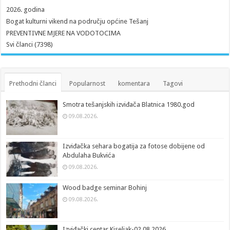
2026. godina
Bogat kulturni vikend na području općine Tešanj
PREVENTIVNE MJERE NA VODOTOCIMA
Svi članci (7398)
Prethodni članci
Popularnost
komentara
Tagovi
Smotra tešanjskih izviđača Blatnica 1980.god
09.08.2026.
Izviđačka sehara bogatija za fotose dobijene od
Abdulaha Bukvića
09.08.2026.
Wood badge seminar Bohinj
09.08.2026.
Izviđački centar Kiseljak-02.08.2026