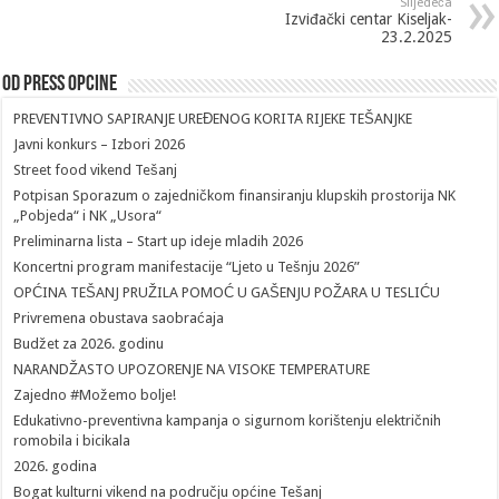
Slijedeća
Izviđački centar Kiseljak-
23.2.2025
Od Press Opcine
PREVENTIVNO SAPIRANJE UREĐENOG KORITA RIJEKE TEŠANJKE
Javni konkurs – Izbori 2026
Street food vikend Tešanj
Potpisan Sporazum o zajedničkom finansiranju klupskih prostorija NK
„Pobjeda“ i NK „Usora“
Preliminarna lista – Start up ideje mladih 2026
Koncertni program manifestacije “Ljeto u Tešnju 2026”
OPĆINA TEŠANJ PRUŽILA POMOĆ U GAŠENJU POŽARA U TESLIĆU
Privremena obustava saobraćaja
Budžet za 2026. godinu
NARANDŽASTO UPOZORENJE NA VISOKE TEMPERATURE
Zajedno #Možemo bolje!
Edukativno-preventivna kampanja o sigurnom korištenju električnih
romobila i bicikala
2026. godina
Bogat kulturni vikend na području općine Tešanj