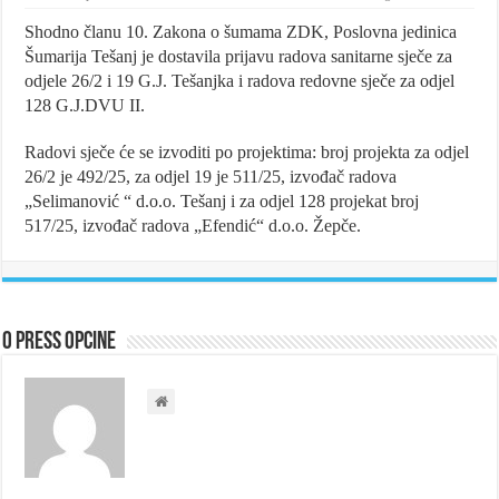
Shodno članu 10. Zakona o šumama ZDK, Poslovna jedinica
Šumarija Tešanj je dostavila prijavu radova sanitarne sječe za
odjele 26/2 i 19 G.J. Tešanjka i radova redovne sječe za odjel
128 G.J.DVU II.
Radovi sječe će se izvoditi po projektima: broj projekta za odjel
26/2 je 492/25, za odjel 19 je 511/25, izvođač radova
„Selimanović “ d.o.o. Tešanj i za odjel 128 projekat broj
517/25, izvođač radova „Efendić“ d.o.o. Žepče.
O Press Opcine