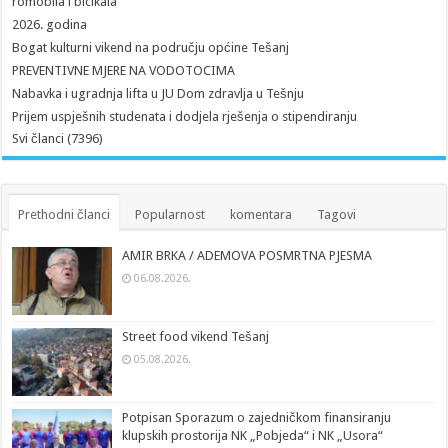
romobila i bicikala
2026. godina
Bogat kulturni vikend na području općine Tešanj
PREVENTIVNE MJERE NA VODOTOCIMA
Nabavka i ugradnja lifta u JU Dom zdravlja u Tešnju
Prijem uspješnih studenata i dodjela rješenja o stipendiranju
Svi članci (7396)
Prethodni članci
Popularnost
komentara
Tagovi
AMIR BRKA / ADEMOVA POSMRTNA PJESMA
06.08.2026.
Street food vikend Tešanj
05.08.2026.
Potpisan Sporazum o zajedničkom finansiranju
klupskih prostorija NK „Pobjeda“ i NK „Usora“