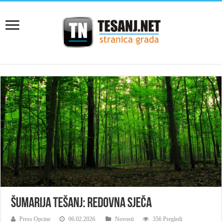
Šumarija Tešanj: Redovna sječa
Press Opcine
06.02.2026.
Novosti
356 Pregledi