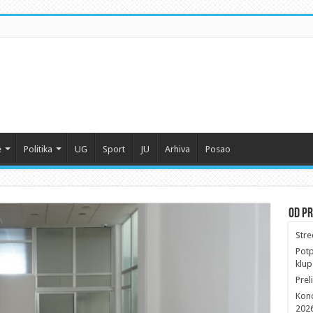
e
Politika
UG
Sport
JU
Arhiva
Posao
Od Pr
Stre
Potp
klup
Prel
Konc
202