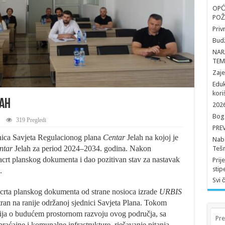
OPĆ
POŽ
Priv
Budž
NAR
TEM
Zaj
Eduk
kori
lah
2026
Boga
319 Pregledi
PRE
dnica Savjeta Regulacionog plana
Centar
Jelah na kojoj je
Naba
ntar
Jelah za period 2024–2034. godina. Nakon
Tešn
acrt planskog dokumenta i dao pozitivan stav za nastavak
Prij
stip
.
Svi 
nacrta planskog dokumenta od strane nosioca izrade
URBIS
ran na ranije održanoj sjednici Savjeta Plana. Tokom
sija o budućem prostornom razvoju ovog područja, sa
Pre
ćajne i komunalne infrastrukture, rješavanje pitanja