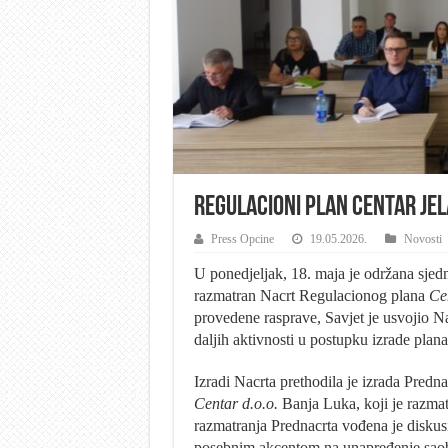
Regulacioni plan Centar Je
Press Opcine
19.05.2026.
Novosti
U ponedjeljak, 18. maja je održana sje
razmatran Nacrt Regulacionog plana
Ce
provedene rasprave, Savjet je usvojio N
daljih aktivnosti u postupku izrade plana
Izradi Nacrta prethodila je izrada Pred
Centar d.o.o.
Banja Luka, koji je razmat
razmatranja Prednacrta vođena je disku
posebnim akcentom na unapređenje saobra