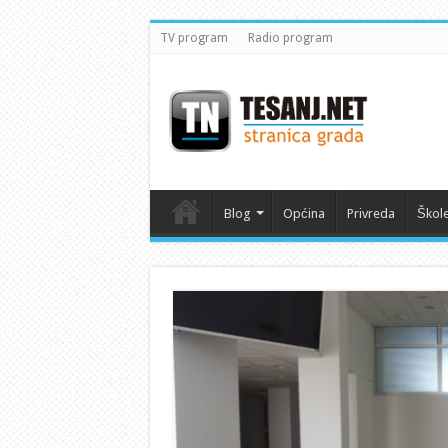
TV program
Radio program
Blog
Općina
Privreda
Škol