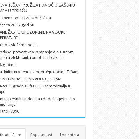
INA TEŠANJ PRUŽILA POMOĆ U GAŠENJU
ARA U TESLIĆU
remena obustava saobraćaja
et za 2026. godinu
ANDŽASTO UPOZORENJE NA VISOKE
PERATURE
edno #Možemo bolje!
ativno-preventivna kampanja o sigurnom
štenju električnih romobila i bicikala
. godina
t kulturni vikend na području općine Tešanj
VENTIVNE MJERE NA VODOTOCIMA
vka i ugradnja lifta u JU Dom zdravlja u
ju
em uspješnih studenata i dodjela rješenja o
endiranju
članci (7396)
thodni članci
Popularnost
komentara