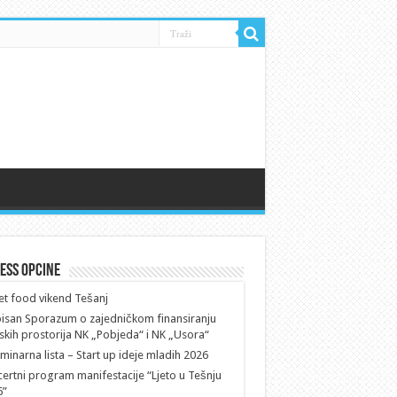
ess Opcine
et food vikend Tešanj
isan Sporazum o zajedničkom finansiranju
skih prostorija NK „Pobjeda“ i NK „Usora“
iminarna lista – Start up ideje mladih 2026
ertni program manifestacije “Ljeto u Tešnju
6”