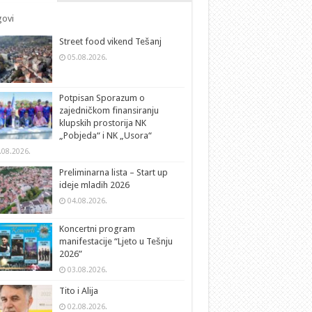
ovi
Street food vikend Tešanj
05.08.2026.
Potpisan Sporazum o
zajedničkom finansiranju
klupskih prostorija NK
„Pobjeda“ i NK „Usora“
.08.2026.
Preliminarna lista – Start up
ideje mladih 2026
04.08.2026.
Koncertni program
manifestacije “Ljeto u Tešnju
2026”
03.08.2026.
Tito i Alija
02.08.2026.