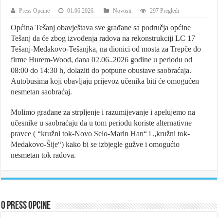
Press Opcine
01.06.2026.
Novosti
297 Pregledi
Općina Tešanj obavještava sve građane sa područja općine
Tešanj da će zbog izvođenja radova na rekonstrukciji LC 17
Tešanj-Medakovo-Tešanjka, na dionici od mosta za Trepče do
firme Hurem-Wood, dana 02.06..2026 godine u periodu od
08:00 do 14:30 h, dolaziti do potpune obustave saobraćaja.
Autobusima koji obavljaju prijevoz učenika biti će omogućen
nesmetan saobraćaj.
Molimo građane za strpljenje i razumijevanje i apelujemo na
učesnike u saobraćaju da u tom periodu koriste alternativne
pravce ( “kružni tok-Novo Selo-Marin Han“ i „kružni tok-
Medakovo-Šije“) kako bi se izbjegle gužve i omogućio
nesmetan tok radova.
O Press Opcine