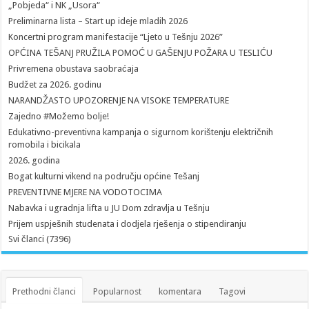
„Pobjeda“ i NK „Usora“
Preliminarna lista – Start up ideje mladih 2026
Koncertni program manifestacije “Ljeto u Tešnju 2026”
OPĆINA TEŠANJ PRUŽILA POMOĆ U GAŠENJU POŽARA U TESLIĆU
Privremena obustava saobraćaja
Budžet za 2026. godinu
NARANDŽASTO UPOZORENJE NA VISOKE TEMPERATURE
Zajedno #Možemo bolje!
Edukativno-preventivna kampanja o sigurnom korištenju električnih
romobila i bicikala
2026. godina
Bogat kulturni vikend na području općine Tešanj
PREVENTIVNE MJERE NA VODOTOCIMA
Nabavka i ugradnja lifta u JU Dom zdravlja u Tešnju
Prijem uspješnih studenata i dodjela rješenja o stipendiranju
Svi članci (7396)
Prethodni članci
Popularnost
komentara
Tagovi