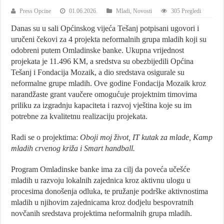
Press Opcine
01.06.2026.
Mladi
,
Novosti
305 Pregledi
Danas su u sali Općinskog vijeća Tešanj potpisani ugovori i
uručeni čekovi za 4 projekta neformalnih grupa mladih koji su
odobreni putem Omladinske banke. Ukupna vrijednost
projekata je 11.496 KM, a sredstva su obezbijedili Općina
Tešanj i Fondacija Mozaik, a dio sredstava osigurale su
neformalne grupe mladih. Ove godine Fondacija Mozaik kroz
narandžaste grant vaučere omogućuje projektnim timovima
priliku za izgradnju kapaciteta i razvoj vještina koje su im
potrebne za kvalitetnu realizaciju projekata.
Radi se o projektima:
Oboji moj život, IT kutak za mlade, Kamp
mladih crvenog križa i Smart handball.
Program Omladinske banke ima za cilj da poveća učešće
mladih u razvoju lokalnih zajednica kroz aktivnu ulogu u
procesima donošenja odluka, te pružanje podrške aktivnostima
mladih u njihovim zajednicama kroz dodjelu bespovratnih
novčanih sredstava projektima neformalnih grupa mladih.