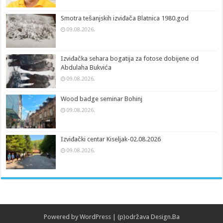
Smotra tešanjskih izviđača Blatnica 1980.god
09.08.2026.
Izviđačka sehara bogatija za fotose dobijene od
Abdulaha Bukvića
09.08.2026.
Wood badge seminar Bohinj
09.08.2026.
Izviđački centar Kiseljak-02.08.2026
09.08.2026.
Powered by
WordPress
| (p)održava
Design.Ba