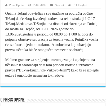
Press Opcine
05.06.2026.
Novosti
311 Pregledi
Općina Tešanj obavještava sve građane sa područja općine
Tešanj da će zbog izvođenja radova na rekonstrukciji LC 17
Tešanj-Medakovo-Tešanjka, na dionici od skretanja za Dubalj
do mosta za Trepče, od 08.06.2026 godine do
13.06.2026.godine u periodu od 08:00 do 17:00 h, doći do
potpune obustave saobraćaja za teretna vozila. Putnička vozila
će saobraćati jednom trakom. Autobusima koji obavljaju
prevoz učenika bit će omogućen nesmetan saobraćaj.
Molimo građane za strpljenje i razumijevanje i apelujemo na
učesnike u saobraćaju da u tom periodu koriste alternativne
pravce (“Bukva-kružni tok-Vukovo-Jelah“) kako bi se izbjegle
gužve i omogućio nesmetan tok radova.
O Press Opcine