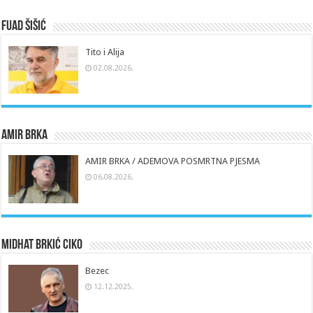
Fuad Šišić
Tito i Alija
02.08.2026.
Amir Brka
AMIR BRKA / ADEMOVA POSMRTNA PJESMA
06.08.2026.
Midhat Brkić Ciko
Bezec
12.12.2025.