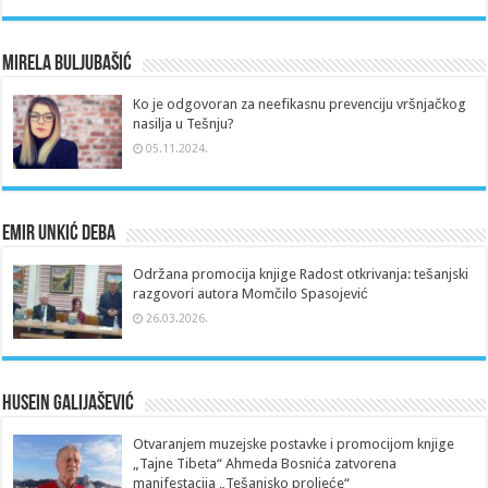
Mirela Buljubašić
Ko je odgovoran za neefikasnu prevenciju vršnjačkog
nasilja u Tešnju?
05.11.2024.
Emir Unkić Deba
Održana promocija knjige Radost otkrivanja: tešanjski
razgovori autora Momčilo Spasojević
26.03.2026.
Husein Galijašević
Otvaranjem muzejske postavke i promocijom knjige
„Tajne Tibeta“ Ahmeda Bosnića zatvorena
manifestacija „Tešanjsko proljeće“