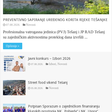
PREVENTIVNO SAPIRANJE UREĐENOG KORITA RIJEKE TEŠANJKE
Novosti
07.08.2026.
Profesionalna vatrogasna jedinica (PVJ) Tešanj i JP RAD Tešanj
su zajedničkim aktivnostima proteklog dana izvršili ...
Opširnije »
Javni konkurs – Izbori 2026
Izbori
Novosti
07.08.2026.
,
Street food vikend Tešanj
Novosti
05.08.2026.
Potpisan Sporazum o zajedničkom finansiranju
klupskih prostorija NK „Pobjeda“ i NK „Usora“