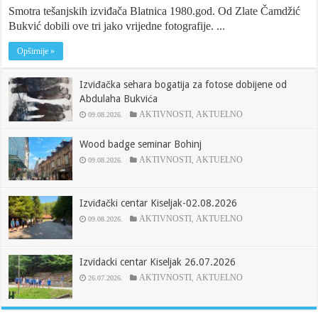
Smotra tešanjskih izviđača Blatnica 1980.god. Od Zlate Čamdžić
Bukvić dobili ove tri jako vrijedne fotografije. ...
Opširnije »
Izviđačka sehara bogatija za fotose dobijene od
Abdulaha Bukvića
AKTIVNOSTI
AKTUELNO
09.08.2026.
,
Wood badge seminar Bohinj
AKTIVNOSTI
AKTUELNO
09.08.2026.
,
Izviđački centar Kiseljak-02.08.2026
AKTIVNOSTI
AKTUELNO
09.08.2026.
,
Izvidacki centar Kiseljak 26.07.2026
AKTIVNOSTI
AKTUELNO
26.07.2026.
,