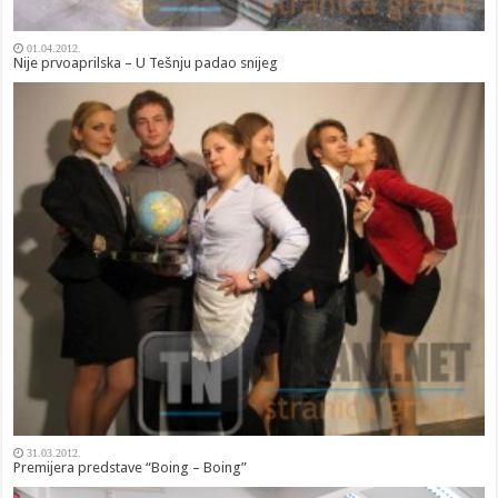
01.04.2012.
Nije prvoaprilska – U Tešnju padao snijeg
31.03.2012.
Premijera predstave “Boing – Boing”