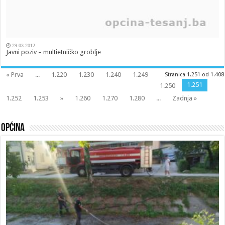
29.03.2012.
Javni poziv – multietničko groblje
« Prva
...
1.220
1.230
1.240
1.249
Stranica 1.251 od 1.408
1.251
1.250
1.252
1.253
»
1.260
1.270
1.280
...
Zadnja »
Općina