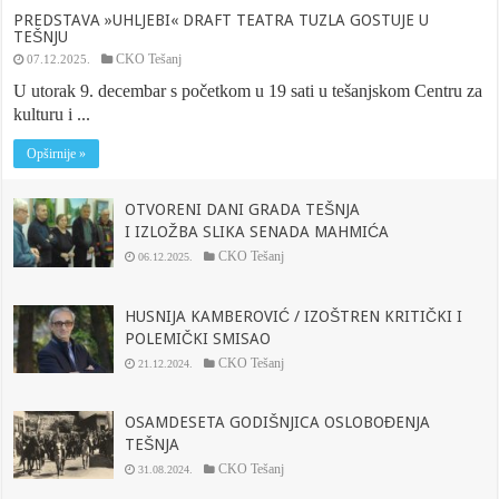
PREDSTAVA »UHLJEBI« DRAFT TEATRA TUZLA GOSTUJE U
TEŠNJU
CKO Tešanj
07.12.2025.
U utorak 9. decembar s početkom u 19 sati u tešanjskom Centru za
kulturu i ...
Opširnije »
OTVORENI DANI GRADA TEŠNJA
I IZLOŽBA SLIKA SENADA MAHMIĆA
CKO Tešanj
06.12.2025.
HUSNIJA KAMBEROVIĆ / IZOŠTREN KRITIČKI I
POLEMIČKI SMISAO
CKO Tešanj
21.12.2024.
OSAMDESETA GODIŠNJICA OSLOBOĐENJA
TEŠNJA
CKO Tešanj
31.08.2024.