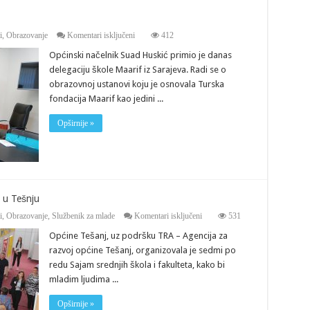
za
i
,
Obrazovanje
Komentari isključeni
412
Delegacija
Općinski načelnik Suad Huskić primio je danas
škole
Maarif
delegaciju škole Maarif iz Sarajeva. Radi se o
posjetila
obrazovnoj ustanovi koju je osnovala Turska
Tešanj
fondacija Maarif kao jedini ...
Opširnije »
a u Tešnju
za
i
,
Obrazovanje
,
Službenik za mlade
Komentari isključeni
531
Održan
Općine Tešanj, uz podršku TRA – Agencija za
7.
Sajam
razvoj općine Tešanj, organizovala je sedmi po
srednjih
redu Sajam srednjih škola i fakulteta, kako bi
škola
i
mladim ljudima ...
fakulteta
u
Opširnije »
Tešnju