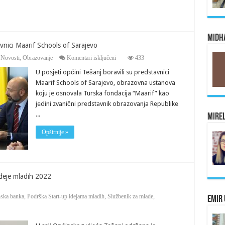
pomoći
za
nabavku
obaveznih
udžbenika
Midha
–
avnici Maarif Schools of Sarajevo
djeci
za
,
Novosti
,
Obrazovanje
Komentari isključeni
433
branilaca
U
za
U posjeti općini Tešanj boravili su predstavnici
posjeti
školsku
općini
2024/2025.
Maarif Schools of Sarajevo, obrazovna ustanova
Tešanj
godinu
koju je osnovala Turska fondacija “Maarif” kao
boravili
su
jedini zvanični predstavnik obrazovanja Republike
predstavnici
...
Mirel
Maarif
Schools
Opširnije »
of
Sarajevo
ideje mladih 2022
ska banka
,
Podrška Start-up idejama mladih
,
Službenik za mlade
,
Emir 