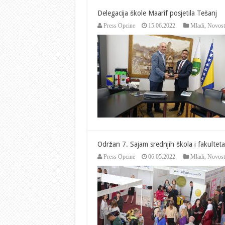
Delegacija škole Maarif posjetila Tešanj
Press Opcine
15.06.2022.
Mladi
,
Novost
Održan 7. Sajam srednjih škola i fakultet
Press Opcine
06.05.2022.
Mladi
,
Novost