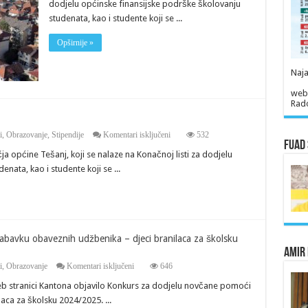
dodjelu općinske finansijske podrške školovanju
studente
studenata, kao i studente koji se ...
Opširnije »
Naja
web
Rado
za
i
,
Obrazovanje
,
Stipendije
Komentari isključeni
532
Fuad 
Važno
općine Tešanj, koji se nalaze na Konačnoj listi za dodjelu
obavještenje
za
nata, kao i studente koji se ...
studente
bavku obaveznih udžbenika – djeci branilaca za školsku
Amir
za
i
,
Obrazovanje
Komentari isključeni
646
Konkurs
eb stranici Kantona objavilo Konkurs za dodjelu novčane pomoći
za
dodjelu
ca za školsku 2024/2025. ...
novčane