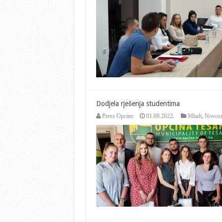
prezentacija
i
obuka
–
Start
up
ideje
mladih
2022
Dodjela rješenja studentima
Press Opcine
01.08.2022.
Mladi
,
Novost