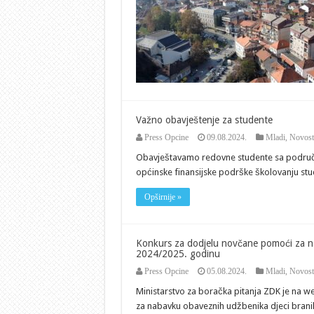
Važno obavještenje za studente
Press Opcine
09.08.2024.
Mladi
,
Novost
Obavještavamo redovne studente sa područja 
općinske finansijske podrške školovanju stude
Opširnije »
Konkurs za dodjelu novčane pomoći za na
2024/2025. godinu
Press Opcine
05.08.2024.
Mladi
,
Novost
Ministarstvo za boračka pitanja ZDK je na w
za nabavku obaveznih udžbenika djeci branila