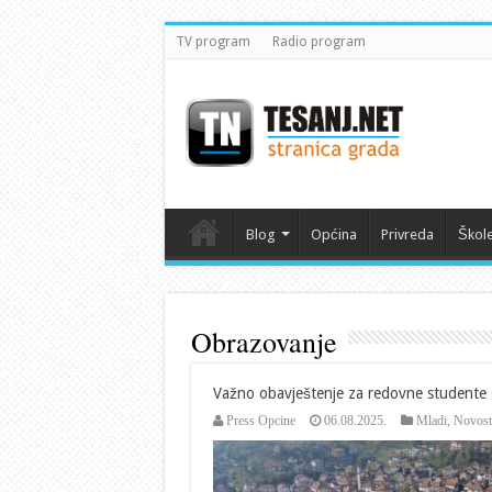
TV program
Radio program
Blog
Općina
Privreda
Škol
Obrazovanje
Važno obavještenje za redovne studente
Press Opcine
06.08.2025.
Mladi
,
Novost