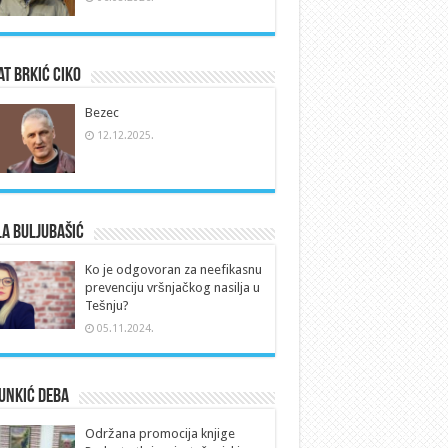
t Brkić Ciko
Bezec
12.12.2025.
a Buljubašić
Ko je odgovoran za neefikasnu
prevenciju vršnjačkog nasilja u
Tešnju?
05.11.2024.
Unkić Deba
Održana promocija knjige