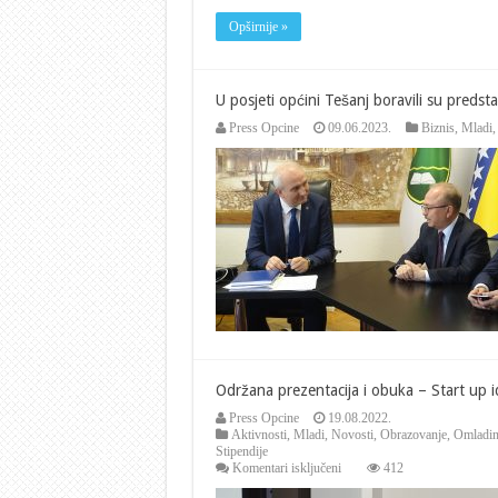
Opširnije »
U posjeti općini Tešanj boravili su predst
Press Opcine
09.06.2023.
Biznis
,
Mladi
Održana prezentacija i obuka – Start up 
Press Opcine
19.08.2022.
Aktivnosti
,
Mladi
,
Novosti
,
Obrazovanje
,
Omladin
Stipendije
za
Komentari isključeni
412
Održana