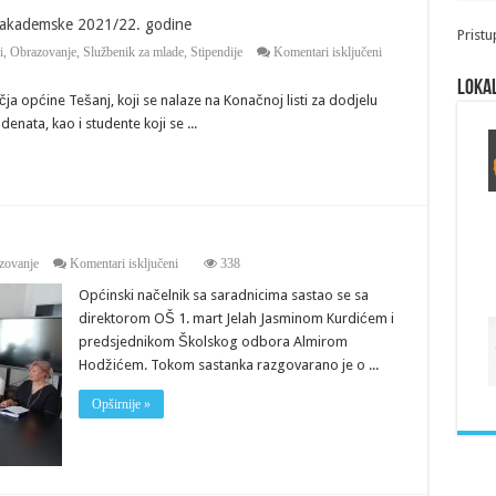
 akademske 2021/22. godine
Pristu
za
i
,
Obrazovanje
,
Službenik za mlade
,
Stipendije
Komentari isključeni
Važno
obavještenje
Lokal
općine Tešanj, koji se nalaze na Konačnoj listi za dodjelu
za
redovne
nata, kao i studente koji se ...
studente
akademske
2021/22.
godine
za
zovanje
Komentari isključeni
338
Rekonstrukcija
Općinski načelnik sa saradnicima sastao se sa
škole
u
direktorom OŠ 1. mart Jelah Jasminom Kurdićem i
Jelahu
predsjednikom Školskog odbora Almirom
Hodžićem. Tokom sastanka razgovarano je o ...
Opširnije »