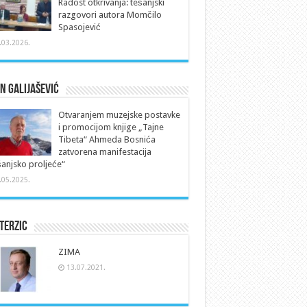
Radost otkrivanja: tešanjski
razgovori autora Momčilo
Spasojević
.03.2026.
n Galijašević
Otvaranjem muzejske postavke
i promocijom knjige „Tajne
Tibeta“ Ahmeda Bosnića
zatvorena manifestacija
anjsko proljeće“
.05.2025.
Terzic
ZIMA
13.07.2021.