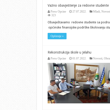
Važno obavještenje za redovne studente
Press Opcine
27.07.2022.
Mladi
,
Novost
323
Obavještavamo redovne studente sa područja 
općinske finansijske podrške školovanju stude
Opširnije »
Rekonstrukcija škole u Jelahu
Press Opcine
01.07.2022.
Novosti
,
Obra