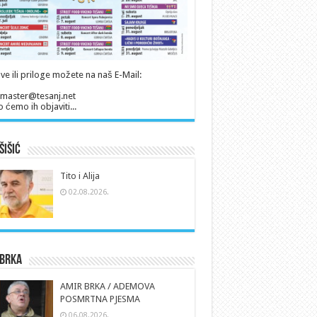
ve ili priloge možete na naš E-Mail:
master@tesanj.net
 ćemo ih objaviti...
Šišić
Tito i Alija
02.08.2026.
 Brka
AMIR BRKA / ADEMOVA
POSMRTNA PJESMA
06.08.2026.