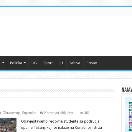
e
Politika
UG
Sport
JU
Arhiva
Posao
Naja
za
i
,
Obrazovanje
,
Stipendije
Komentari isključeni
461
Važno
Obavještavamo redovne studente sa područja
obavještenje
za
općine Tešanj, koji se nalaze na Konačnoj listi za
redovne