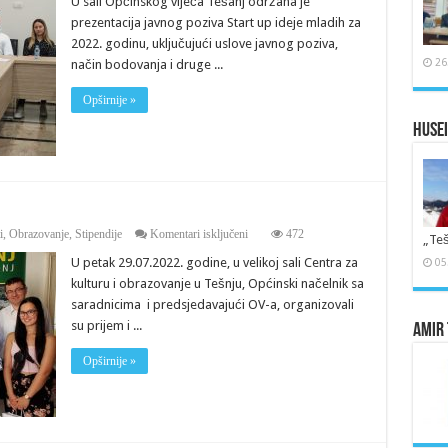
U sali Općinskog vijeća Tešanj održana je
prezentacija javnog poziva Start up ideje mladih za
2022. godinu, uključujući uslove javnog poziva,
26
način bodovanja i druge ...
Opširnije »
Husei
za
i
,
Obrazovanje
,
Stipendije
Komentari isključeni
472
„Teš
Dodjela
U petak 29.07.2022. godine, u velikoj sali Centra za
05
rješenja
studentima
kulturu i obrazovanje u Tešnju, Općinski načelnik sa
saradnicima i predsjedavajući OV-a, organizovali
su prijem i ...
Amir 
Opširnije »