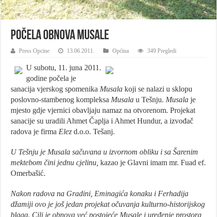
Počela obnova Musale
Press Opcine
13.06.2011.
Općina
349 Pregledi
U subotu, 11. juna 2011.
godine počela je
sanacija vjerskog spomenika
Musala
koji se nalazi u sklopu
poslovno-stambenog kompleksa
Musala
u Tešnju.
Musala
je
mjesto gdje vjernici obavljaju namaz na otvorenom. Projekat
sanacije su uradili Ahmet Čaplja i Ahmet Hundur, a izvođač
radova je firma
Elez
d.o.o. Tešanj.
U Tešnju je Musala sačuvana u izvornom obliku i sa Šarenim
mektebom čini jednu cjelinu,
kazao je Glavni imam mr. Fuad ef.
Omerbašić.
Nakon radova na Gradini, Eminagića konaku i Ferhadija
džamiji ovo je još jedan projekat očuvanja kulturno-historijskog
blaga. Cilj je obnova već postojeće Musale i uređenje prostora