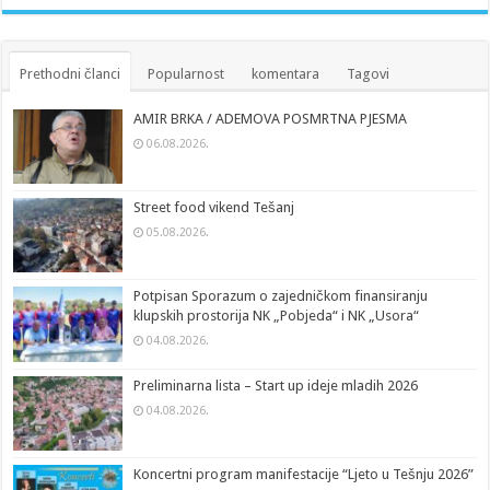
Prethodni članci
Popularnost
komentara
Tagovi
AMIR BRKA / ADEMOVA POSMRTNA PJESMA
06.08.2026.
Street food vikend Tešanj
05.08.2026.
Potpisan Sporazum o zajedničkom finansiranju
klupskih prostorija NK „Pobjeda“ i NK „Usora“
04.08.2026.
Preliminarna lista – Start up ideje mladih 2026
04.08.2026.
Koncertni program manifestacije “Ljeto u Tešnju 2026”