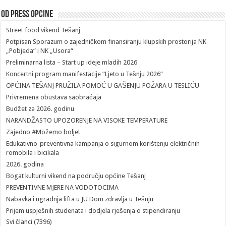
Od Press Opcine
Street food vikend Tešanj
Potpisan Sporazum o zajedničkom finansiranju klupskih prostorija NK
„Pobjeda“ i NK „Usora“
Preliminarna lista – Start up ideje mladih 2026
Koncertni program manifestacije “Ljeto u Tešnju 2026”
OPĆINA TEŠANJ PRUŽILA POMOĆ U GAŠENJU POŽARA U TESLIĆU
Privremena obustava saobraćaja
Budžet za 2026. godinu
NARANDŽASTO UPOZORENJE NA VISOKE TEMPERATURE
Zajedno #Možemo bolje!
Edukativno-preventivna kampanja o sigurnom korištenju električnih
romobila i bicikala
2026. godina
Bogat kulturni vikend na području općine Tešanj
PREVENTIVNE MJERE NA VODOTOCIMA
Nabavka i ugradnja lifta u JU Dom zdravlja u Tešnju
Prijem uspješnih studenata i dodjela rješenja o stipendiranju
Svi članci (7396)