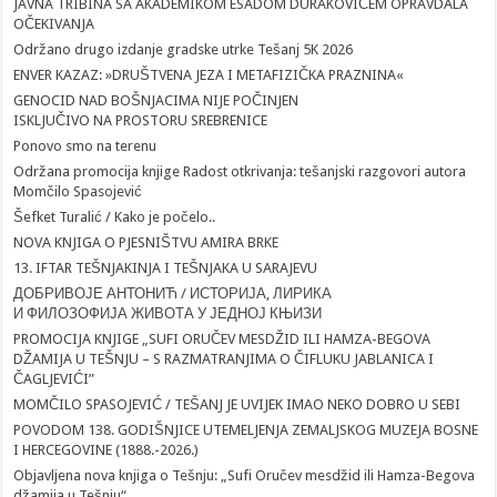
JAVNA TRIBINA SA AKADEMIKOM ESADOM DURAKOVIĆEM OPRAVDALA
OČEKIVANJA
Održano drugo izdanje gradske utrke Tešanj 5K 2026
ENVER KAZAZ: »DRUŠTVENA JEZA I METAFIZIČKA PRAZNINA«
GENOCID NAD BOŠNJACIMA NIJE POČINJEN
ISKLJUČIVO NA PROSTORU SREBRENICE
Ponovo smo na terenu
Održana promocija knjige Radost otkrivanja: tešanjski razgovori autora
Momčilo Spasojević
Šefket Turalić / Kako je počelo..
NOVA KNJIGA O PJESNIŠTVU AMIRA BRKE
13. IFTAR TEŠNJAKINJA I TEŠNJAKA U SARAJEVU
ДОБРИВОЈЕ АНТОНИЋ / ИСТОРИЈА, ЛИРИКА
И ФИЛОЗОФИЈА ЖИВОТА У ЈЕДНОЈ КЊИЗИ
PROMOCIJA KNJIGE „SUFI ORUČEV MESDŽID ILI HAMZA-BEGOVA
DŽAMIJA U TEŠNJU – S RAZMATRANJIMA O ČIFLUKU JABLANICA I
ČAGLJEVIĆI”
MOMČILO SPASOJEVIĆ / TEŠANJ JE UVIJEK IMAO NEKO DOBRO U SEBI
POVODOM 138. GODIŠNJICE UTEMELJENJA ZEMALJSKOG MUZEJA BOSNE
I HERCEGOVINE (1888.-2026.)
Objavljena nova knjiga o Tešnju: „Sufi Oručev mesdžid ili Hamza-Begova
džamija u Tešnju“