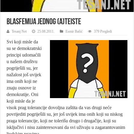
Blasfemija jednog (a)teiste
Tesanj Net
25.08.2011.
Esmir Bašić
379 Pregledi
Svi koji misle da
su se demokratrski
principi udomaćili
u našem društvu
pogriješili su, jer
nažalost još uvijek
ima onih koji ne
znaju osnove iz
demokratije. Oni
koji misle da je
visok prag tolerancije dovoljna zaštita da vas drugi neće
povrijediti pogriješili su, jer još uvijek ima onih koji su niskog
praga tolerancije, koji ne tolerišu drugo i drugačije, koji su
isključivi i nisu zainteresovani da svi uživaju u zagarantovanim
ljudskim pravima.