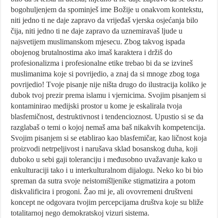
bogohuljenjem da spominješ ime Božije u onakvom kontekstu,
niti jedno ti ne daje zapravo da vrijeđaš vjerska osjećanja bilo
čija, niti jedno ti ne daje zapravo da uznemiravaš ljude u
najsvetijem muslimanskom mjesecu. Zbog takvog ispada
obojenog brutalnostima ako imaš karaktera i držiš do
profesionalizma i profesionalne etike trebao bi da se izvineš
muslimanima koje si povrijedio, a znaj da si mnoge zbog toga
povrijedio! Tvoje pisanje nije ništa drugo do ilustracija koliko je
dubok tvoj prezir prema islamu i vjernicima. Svojim pisanjem si
kontaminirao medijski prostor u kome je eskalirala tvoja
blasfemičnost, destruktivnost i tendencioznost. Upustio si se da
razglabaš o temi o kojoj nemaš ama baš nikakvih kompetencija.
Svojim pisanjem si se etablirao kao blasfemičar, kao ličnost koja
proizvodi netrpeljivost i narušava sklad bosanskog duha, koji
duboko u sebi gaji toleranciju i međusobno uvažavanje kako u
enkulturaciji tako i u interkulturalnom dijalogu. Neko ko bi bio
spreman da sutra svoje neistomišljenike stigmatizira a potom
diskvalificira i progoni. Žao mi je, ali ovovremeni društveni
koncept ne odgovara tvojim percepcijama društva koje su bliže
totalitarnoj nego demokratskoj vizuri sistema.