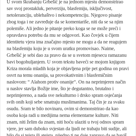
U svom škrabanju Grbešić je na jednom mjestu demonstrirao
sav svoj prostakluk, perverziju, blasfemiju, isključivost,
netoleranciju, ublehaštvo i nekompetenciju. Njegovo pisanje
zbog toga i ne zavređuje da se komentariše, niti da se sa njim
polemiše. Ali jedno je pitanje preko koga se ne može preći i
opravdava potrebu da mu se odgovori. Kao čovjek u čijem
identitetu vjera ima značajno mjesto ne mogu a da ne reagujem
na blasfemiju koju je u svom uratku promovisao. Naime,
Grbešić je sebi dao za pravo da se u svetom mjesecu ramazanu
bavi bogohuljanjem. U svom tekstu baveći se mojom knjigom
Kriza morala mladih koja je objavljena prije pet godina on pravi
osvrt na temu onanija, sa provokativnim i blasfemičnim
naslovom: “ Alahom protiv onanije“. On na neprimjeren način
u naslov stavlja Božije ime, što je degutantno, brutalno i
neprimjereno, a nada sve nekulturno i drsko spram osjećanja
svih onih koji sebe smatraju muslimanima. Taj čin je za svaku
osudu. Sram te bilo novinaru, ovim si demonstrirao da kao
osoba koja radi u medijima nema elementarne kulture. Niti
znam, niti želim da znam, niti hoću ulaziti u tvoj odnos spram
vjere, jer sam duboko svjestan da ljudi ne trabaju biti sudije, ali
bilo da si teista ili ateista, nijedno ti ne daje zapravo da se baviš