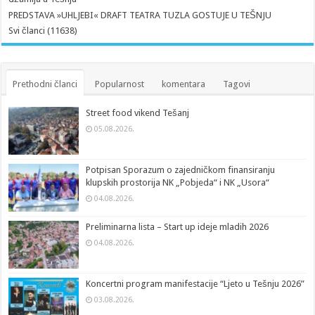
PREDSTAVA »UHLJEBI« DRAFT TEATRA TUZLA GOSTUJE U TEŠNJU
Svi članci (11638)
Prethodni članci
Popularnost
komentara
Tagovi
Street food vikend Tešanj
05.08.2026.
Potpisan Sporazum o zajedničkom finansiranju
klupskih prostorija NK „Pobjeda“ i NK „Usora“
04.08.2026.
Preliminarna lista – Start up ideje mladih 2026
04.08.2026.
Koncertni program manifestacije “Ljeto u Tešnju 2026”
03.08.2026.