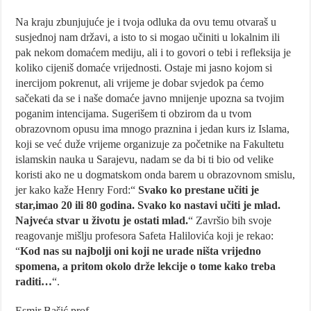
Na kraju zbunjujuće je i tvoja odluka da ovu temu otvaraš u
susjednoj nam državi, a isto to si mogao učiniti u lokalnim ili
pak nekom domaćem mediju, ali i to govori o tebi i refleksija je
koliko cijeniš domaće vrijednosti. Ostaje mi jasno kojom si
inercijom pokrenut, ali vrijeme je dobar svjedok pa ćemo
sačekati da se i naše domaće javno mnijenje upozna sa tvojim
poganim intencijama. Sugerišem ti obzirom da u tvom
obrazovnom opusu ima mnogo praznina i jedan kurs iz Islama,
koji se već duže vrijeme organizuje za početnike na Fakultetu
islamskin nauka u Sarajevu, nadam se da bi ti bio od velike
koristi ako ne u dogmatskom onda barem u obrazovnom smislu,
jer kako kaže Henry Ford:“
Svako ko prestane učiti je
star,imao 20 ili 80 godina. Svako ko nastavi učiti je mlad.
Najveća stvar u životu je ostati mlad.
“ Završio bih svoje
reagovanje mišlju profesora Safeta Halilovića koji je rekao:
“
Kod nas su najbolji oni koji ne urade ništa vrijedno
spomena, a pritom okolo drže lekcije o tome kako treba
raditi…
“.
Esmir Bašić,prof.