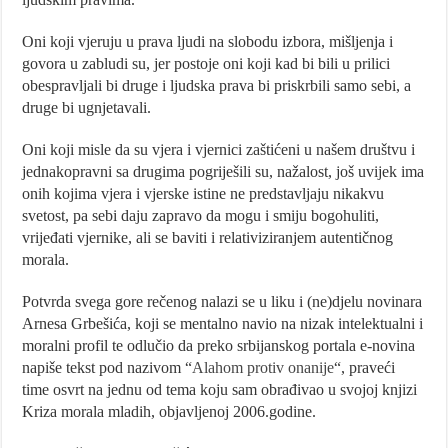
Oni koji vjeruju u prava ljudi na slobodu izbora, mišljenja i
govora u zabludi su, jer postoje oni koji kad bi bili u prilici
obespravljali bi druge i ljudska prava bi priskrbili samo sebi, a
druge bi ugnjetavali.
Oni koji misle da su vjera i vjernici zaštićeni u našem društvu i
jednakopravni sa drugima pogriješili su, nažalost, još uvijek ima
onih kojima vjera i vjerske istine ne predstavljaju nikakvu
svetost, pa sebi daju zapravo da mogu i smiju bogohuliti,
vrijeđati vjernike, ali se baviti i relativiziranjem autentičnog
morala.
Potvrda svega gore rečenog nalazi se u liku i (ne)djelu novinara
Arnesa Grbešića, koji se mentalno navio na nizak intelektualni i
moralni profil te odlučio da preko srbijanskog portala e-novina
napiše tekst pod nazivom “
Alahom protiv onanije
“, praveći
time osvrt na jednu od tema koju sam obrađivao u svojoj knjizi
Kriza morala mladih, objavljenoj 2006.godine.