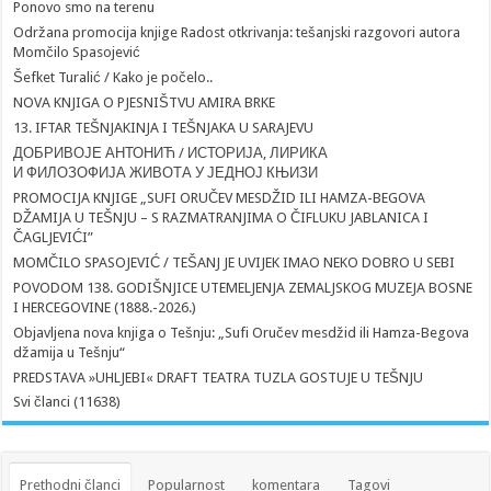
Ponovo smo na terenu
Održana promocija knjige Radost otkrivanja: tešanjski razgovori autora
Momčilo Spasojević
Šefket Turalić / Kako je počelo..
NOVA KNJIGA O PJESNIŠTVU AMIRA BRKE
13. IFTAR TEŠNJAKINJA I TEŠNJAKA U SARAJEVU
ДОБРИВОЈЕ АНТОНИЋ / ИСТОРИЈА, ЛИРИКА
И ФИЛОЗОФИЈА ЖИВОТА У ЈЕДНОЈ КЊИЗИ
PROMOCIJA KNJIGE „SUFI ORUČEV MESDŽID ILI HAMZA-BEGOVA
DŽAMIJA U TEŠNJU – S RAZMATRANJIMA O ČIFLUKU JABLANICA I
ČAGLJEVIĆI”
MOMČILO SPASOJEVIĆ / TEŠANJ JE UVIJEK IMAO NEKO DOBRO U SEBI
POVODOM 138. GODIŠNJICE UTEMELJENJA ZEMALJSKOG MUZEJA BOSNE
I HERCEGOVINE (1888.-2026.)
Objavljena nova knjiga o Tešnju: „Sufi Oručev mesdžid ili Hamza-Begova
džamija u Tešnju“
PREDSTAVA »UHLJEBI« DRAFT TEATRA TUZLA GOSTUJE U TEŠNJU
Svi članci (11638)
Prethodni članci
Popularnost
komentara
Tagovi