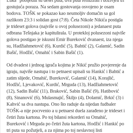
Luka“ pobijedili su deset puta, dva puta remizirali i doživjeli tri
gostujuća poraza. Na sedam gostovanja osvojeno je osam
bodova. TOŠK se pokazao kao neumoljiv domaćin sa gol
razlikom 23:3 i solidan gost (7:8). Četa Nikole Nikića postigla
je trideset golova (najviše u ovoj polusezoni) a jedanaest puta
odbrana Tešnjaka je kapitulirala. U protekloj polusezoni najviše
golova postigao je iskusni Emir Bureković dvanaest, iza njega
su, Hadžiahmetović (6), Kurdić (5), Bahtić (2), Galamić, Sadin
Bašić, Hodžić, Omahić i Sabin Bašić (1).
Od dvadest i jednog igrača kojima je Nikić pružio povjerenje da
igraju, najviše nastupa i to petnaest upisali su Hankić i Bahtić a
zatim slijede, Omahić, Bureković, Galamić (14), Korajlić,
Hodžić, Ljevaković, Kurdić, Mrguda (13), Hadžiahmetović
(12), Sadin Bašić (11), Braković, Sabin Bašić (9), Hatibović
(8), Sinanović (6), Mulasmajić, Škiljo (4), Dolamić, Brkić (3) i
Kahvić sa dva nastupa. Ono što raduje da nijedan fudbaler
TOŠK-a nije pocrvenio a u petnaest duela zarađeno je trideset i
četiri žuta kartona. Po toj bilansi rekorderi su Omahić,
Bureković i Mrguda po četiri žuta kartona, Hodžić i Hankić po
tri puta su požutjeli, a za njima po toj neslavnoj listi