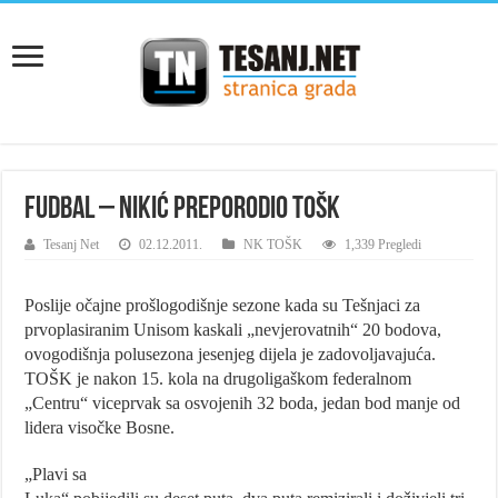
Fudbal – Nikić preporodio TOŠK
Tesanj Net
02.12.2011.
NK TOŠK
1,339 Pregledi
Poslije očajne prošlogodišnje sezone kada su Tešnjaci za
prvoplasiranim Unisom kaskali „nevjerovatnih“ 20 bodova,
ovogodišnja polusezona jesenjeg dijela je zadovoljavajuća.
TOŠK je nakon 15. kola na drugoligaškom federalnom
„Centru“ viceprvak sa osvojenih 32 boda, jedan bod manje od
lidera visočke Bosne.
„Plavi sa