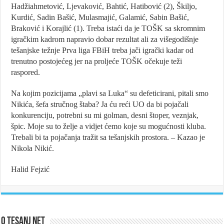
Hadžiahmetović, Ljevaković, Bahtić, Hatibović (2), Škiljo,
Kurdić, Sadin Bašić, Mulasmajić, Galamić, Sabin Bašić,
Braković i Korajlić (1). Treba istaći da je TOŠK sa skromnim
igračkim kadrom napravio dobar rezultat ali za višegodišnje
tešanjske težnje Prva liga FBiH treba jači igrački kadar od
trenutno postojećeg jer na proljeće TOŠK očekuje teži
raspored.
Na kojim pozicijama „plavi sa Luka“ su defeticirani, pitali smo
Nikića, šefa stručnog štaba? Ja ću reći UO da bi pojačali
konkurenciju, potrebni su mi golman, desni štoper, veznjak,
špic. Moje su to želje a vidjet ćemo koje su mogućnosti kluba.
Trebali bi ta pojačanja tražit sa tešanjskih prostora. – Kazao je
Nikola Nikić.
Halid Fejzić
O Tesanj Net