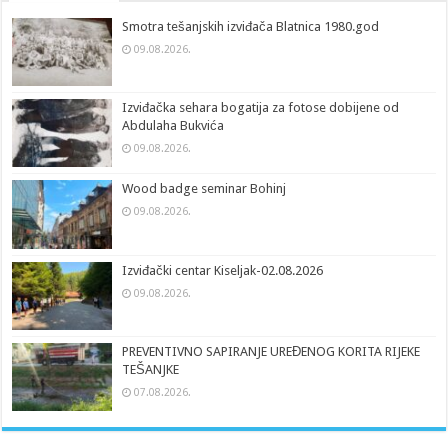
Smotra tešanjskih izviđača Blatnica 1980.god
09.08.2026.
Izviđačka sehara bogatija za fotose dobijene od
Abdulaha Bukvića
09.08.2026.
Wood badge seminar Bohinj
09.08.2026.
Izviđački centar Kiseljak-02.08.2026
09.08.2026.
PREVENTIVNO SAPIRANJE UREĐENOG KORITA RIJEKE
TEŠANJKE
07.08.2026.