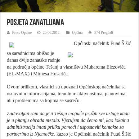
Posjeta zanatlijama
Press Opcine
26.06.2012.
Općina
274 Pregledi
Općinski načelnik Fuad Šišić
sa saradnicima obišao je
danas dvije zanatske radnje
na području općine Tešanj u vlasništvu Muharema Elezovića
(EL-MAX) i Mirnesa Husarića.
Ovom prilikom, vlasnici su upoznali Općinskog načelnika sa
osnovnim informacijama, trenutnim aktivnostima, planovima,
ali i problemima sa kojima se susreću.
Zadovoljan sam da je u Tešnju moguće pružiti sve usluge kada
je u pitanju obrada metala. Vjerujem da ćemo mi, kao lokalna
administracija imati priliku pomoći i uspostaviti kontakte sa
partnerima iz Njemačke
, kazao je Općinski načelnik Fuad Šišić