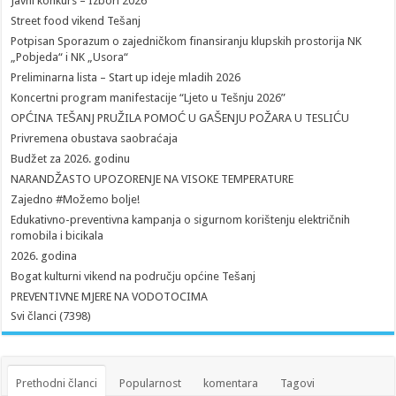
Javni konkurs – Izbori 2026
Street food vikend Tešanj
Potpisan Sporazum o zajedničkom finansiranju klupskih prostorija NK
„Pobjeda“ i NK „Usora“
Preliminarna lista – Start up ideje mladih 2026
Koncertni program manifestacije “Ljeto u Tešnju 2026”
OPĆINA TEŠANJ PRUŽILA POMOĆ U GAŠENJU POŽARA U TESLIĆU
Privremena obustava saobraćaja
Budžet za 2026. godinu
NARANDŽASTO UPOZORENJE NA VISOKE TEMPERATURE
Zajedno #Možemo bolje!
Edukativno-preventivna kampanja o sigurnom korištenju električnih
romobila i bicikala
2026. godina
Bogat kulturni vikend na području općine Tešanj
PREVENTIVNE MJERE NA VODOTOCIMA
Svi članci (7398)
Prethodni članci
Popularnost
komentara
Tagovi