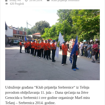
Tesanj Net
20.06.2014.
Klub prijatelja Srebrenice
420 Pregledi
Udruženje građana “Klub prijatelja Srebrenice“ iz Tešnja
povodom obilježavanja 11. jula – Dana sjećanja na žrtve
Genocida u Srebrenici i ove godine organizuje Marš mira
Tešanj – Srebrenica 2014. godine.