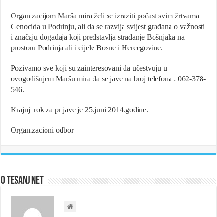
Organizacijom Marša mira želi se izraziti počast svim žrtvama
Genocida u Podrinju, ali da se razvija svijest građana o važnosti
i značaju događaja koji predstavlja stradanje Bošnjaka na
prostoru Podrinja ali i cijele Bosne i Hercegovine.
Pozivamo sve koji su zainteresovani da učestvuju u
ovogodišnjem Maršu mira da se jave na broj telefona : 062-378-
546.
Krajnji rok za prijave je 25.juni 2014.godine.
Organizacioni odbor
O Tesanj Net