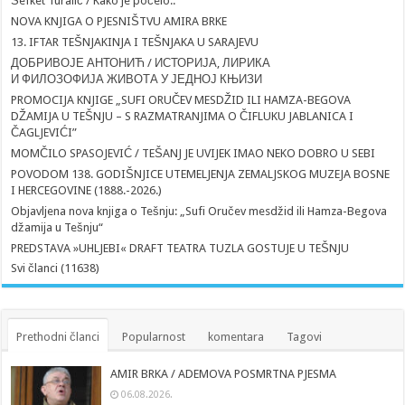
Šefket Turalić / Kako je počelo..
NOVA KNJIGA O PJESNIŠTVU AMIRA BRKE
13. IFTAR TEŠNJAKINJA I TEŠNJAKA U SARAJEVU
ДОБРИВОЈЕ АНТОНИЋ / ИСТОРИЈА, ЛИРИКА
И ФИЛОЗОФИЈА ЖИВОТА У ЈЕДНОЈ КЊИЗИ
PROMOCIJA KNJIGE „SUFI ORUČEV MESDŽID ILI HAMZA-BEGOVA
DŽAMIJA U TEŠNJU – S RAZMATRANJIMA O ČIFLUKU JABLANICA I
ČAGLJEVIĆI”
MOMČILO SPASOJEVIĆ / TEŠANJ JE UVIJEK IMAO NEKO DOBRO U SEBI
POVODOM 138. GODIŠNJICE UTEMELJENJA ZEMALJSKOG MUZEJA BOSNE
I HERCEGOVINE (1888.-2026.)
Objavljena nova knjiga o Tešnju: „Sufi Oručev mesdžid ili Hamza-Begova
džamija u Tešnju“
PREDSTAVA »UHLJEBI« DRAFT TEATRA TUZLA GOSTUJE U TEŠNJU
Svi članci (11638)
Prethodni članci
Popularnost
komentara
Tagovi
AMIR BRKA / ADEMOVA POSMRTNA PJESMA
06.08.2026.