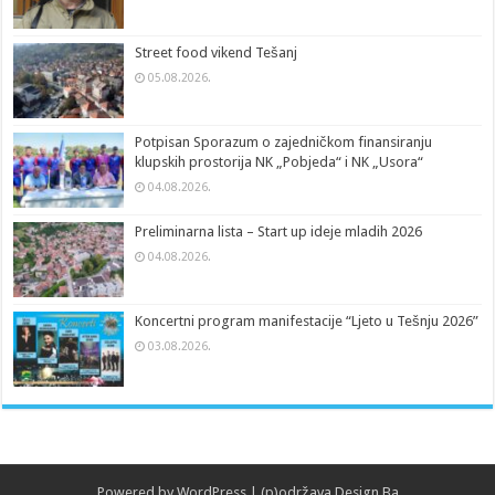
Street food vikend Tešanj
05.08.2026.
Potpisan Sporazum o zajedničkom finansiranju
klupskih prostorija NK „Pobjeda“ i NK „Usora“
04.08.2026.
Preliminarna lista – Start up ideje mladih 2026
04.08.2026.
Koncertni program manifestacije “Ljeto u Tešnju 2026”
03.08.2026.
Powered by
WordPress
| (p)održava
Design.Ba