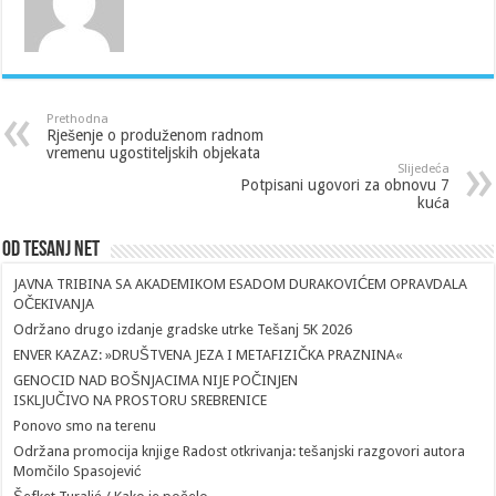
Prethodna
Rješenje o produženom radnom
vremenu ugostiteljskih objekata
Slijedeća
Potpisani ugovori za obnovu 7
kuća
Od Tesanj Net
JAVNA TRIBINA SA AKADEMIKOM ESADOM DURAKOVIĆEM OPRAVDALA
OČEKIVANJA
Održano drugo izdanje gradske utrke Tešanj 5K 2026
ENVER KAZAZ: »DRUŠTVENA JEZA I METAFIZIČKA PRAZNINA«
GENOCID NAD BOŠNJACIMA NIJE POČINJEN
ISKLJUČIVO NA PROSTORU SREBRENICE
Ponovo smo na terenu
Održana promocija knjige Radost otkrivanja: tešanjski razgovori autora
Momčilo Spasojević