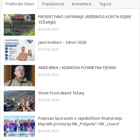
Prethodni članci
Popularnost
komentara
Tagovi
PREVENTIVNO SAPIRANJE UREĐENOG KORITA RIJEKE
TEŠANJKE
07.08.2026.
Javni konkurs – Izbori 2026
07.08.2026.
AMIR BRKA / ADEMOVA POSMRTNA PJESMA
06.08.2026.
Street food vikend Tešanj
05.08.2026.
Potpisan Sporazum o zajedničkom finansiranju
klupskih prostorija NK „Pobjeda“ i NK „Usora“
04.08.2026.