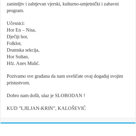
zanimljiv i zahtjevan vjerski, kulturno-umjetnički i zabavni
program.
Učesnici:
Hor En – Nisa,
Dječiji hor,
Folklor,
Dramska sekcija,
Hor Sultan,
Hfz. Anes Mulić.
Pozivamo sve građana da nam uveličate ovaj događaj svojim
pristustvom.
Dobro nam došli, ulaz je SLOBODAN !
KUD ”LJILJAN-KRIN”, KALOŠEVIĆ