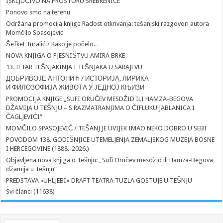
ISKLJUČIVO NA PROSTORU SREBRENICE
Ponovo smo na terenu
Održana promocija knjige Radost otkrivanja: tešanjski razgovori autora
Momčilo Spasojević
Šefket Turalić / Kako je počelo..
NOVA KNJIGA O PJESNIŠTVU AMIRA BRKE
13. IFTAR TEŠNJAKINJA I TEŠNJAKA U SARAJEVU
ДОБРИВОЈЕ АНТОНИЋ / ИСТОРИЈА, ЛИРИКА
И ФИЛОЗОФИЈА ЖИВОТА У ЈЕДНОЈ КЊИЗИ
PROMOCIJA KNJIGE „SUFI ORUČEV MESDŽID ILI HAMZA-BEGOVA
DŽAMIJA U TEŠNJU – S RAZMATRANJIMA O ČIFLUKU JABLANICA I
ČAGLJEVIĆI”
MOMČILO SPASOJEVIĆ / TEŠANJ JE UVIJEK IMAO NEKO DOBRO U SEBI
POVODOM 138. GODIŠNJICE UTEMELJENJA ZEMALJSKOG MUZEJA BOSNE
I HERCEGOVINE (1888.-2026.)
Objavljena nova knjiga o Tešnju: „Sufi Oručev mesdžid ili Hamza-Begova
džamija u Tešnju“
PREDSTAVA »UHLJEBI« DRAFT TEATRA TUZLA GOSTUJE U TEŠNJU
Svi članci (11638)