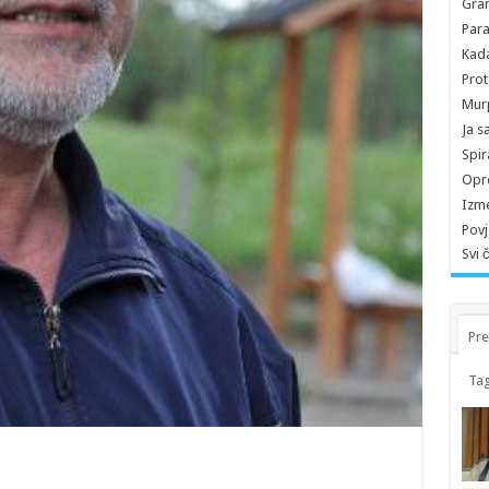
Gran
Para
Kada
Prot
Murp
Ja s
Spir
Opro
Izme
Povj
Svi 
Pre
Tag