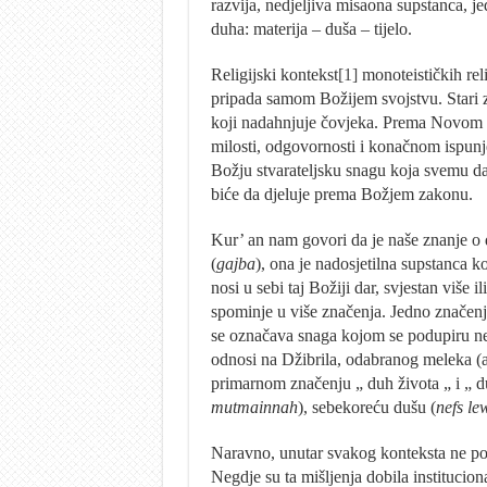
razvija, nedjeljiva misaona supstanca, j
duha: materija – duša – tijelo.
Religijski kontekst
[1]
monoteističkih rel
pripada samom Božijem svojstvu. Stari 
koji nadahnjuje čovjeka. Prema Novom Z
milosti, odgovornosti i konačnom ispun
Božju stvarateljsku snagu koja svemu da
biće da djeluje prema Božjem zakonu.
Kur’ an nam govori da je naše znanje o 
(
gajba
), ona je nadosjetilna supstanca 
nosi u sebi taj Božiji dar, svjestan više 
spominje u više značenja. Jedno značenj
se označava snaga kojom se podupiru ne
odnosi na Džibrila, odabranog meleka (an
primarnom značenju „ duh života „ i „ du
mutmainnah
), sebekoreću dušu (
nefs l
Naravno, unutar svakog konteksta ne post
Negdje su ta mišljenja dobila instituciona