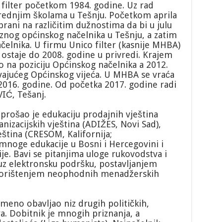
 filter početkom 1984. godine. Uz rad
rednjim školama u Tešnju. Početkom aprila
rani na različitim dužnostima da bi u julu
aznog općinskog načelnika u Tešnju, a zatim
čelnika. U firmu Unico filter (kasnije MHBA)
 ostaje do 2008. godine u privredi. Krajem
 na poziciju Općinskog načelnika a 2012.
avajućeg Općinskog vijeća. U MHBA se vraća
 2016. godine. Od početka 2017. godine radi
IĆ, Tešanj.
rošao je edukaciju prodajnih vještina
acijskih vještina (ADIŽES, Novi Sad),
ština (CRESOM, Kalifornija;
oge edukacije u Bosni i Hercegovini i
je. Bavi se pitanjima uloge rukovodstva i
 uz elektronsku podršku, postavljanjem
 korištenjem neophodnih menadžerskih
emeno obavljao niz drugih političkih,
a. Dobitnik je mnogih priznanja, a