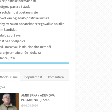
ice političke normalnosti
digma pastira i stada
 solidarnost postane sistem
okol kao ogledalo političke kulture
hyjev zakon bosanskohercegovačke politike
am kandidat
ala bez države
st bez posljedica
đu narativa i institucionalne nemoći
erenje između priče i dokaza
članci (523)
thodni članci
Popularnost
komentara
ovi
AMIR BRKA / ADEMOVA
POSMRTNA PJESMA
06.08.2026.