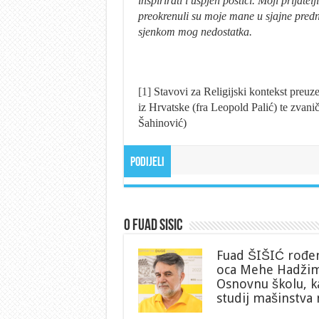
inspirirati i uspjeh postići. Moji prijate
preokrenuli su moje mane u sjajne predn
sjenkom mog nedostatka.
[1]
Stavovi za Religijski kontekst preuze
iz Hrvatske (fra Leopold Palić) te zvani
Šahinović)
Podijeli
O Fuad Sisic
Fuad ŠIŠIĆ rođen 
oca Mehe Hadžime
Osnovnu školu, ka
studij mašinstva 