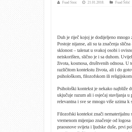
Fuad Sisic
21.01.2018.
Fuad Šišić
Duh je riječ kojoj je dodijeljeno mnogo 
Postoje nijanse, ali su ta značenja slična
sklonost – talenat u svakoj osobi i ovisno
neiskorišten, slično je i sa duhom. Uvije
života, kosmosa, društvenih odnosa. U to
različitom kontekstu života, ali i do goto
psihološkom, filozofskom ili religijskom
Psihološki kontekst je nekako najbliže 
ukjučuje razum ali i osjećaj stavljanja 
relevantna i sve se mnogo više uzima k 
Filozofski kontekst znači nematerijalnu s
vremenom mijenjao značenje od logosa (s
praosnove svijeta i ljudske duše, prvi p