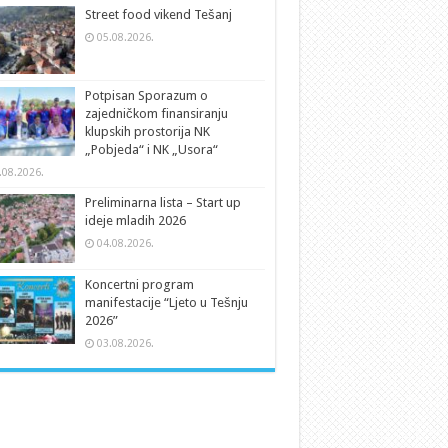
Street food vikend Tešanj
05.08.2026.
Potpisan Sporazum o
zajedničkom finansiranju
klupskih prostorija NK
„Pobjeda“ i NK „Usora“
.08.2026.
Preliminarna lista – Start up
ideje mladih 2026
04.08.2026.
Koncertni program
manifestacije “Ljeto u Tešnju
2026”
03.08.2026.