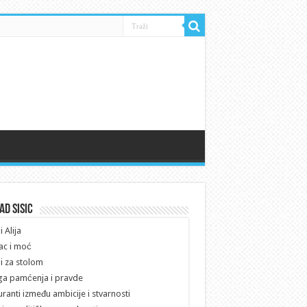
ad Sisic
i Alija
ac i moć
i za stolom
a pamćenja i pravde
ranti između ambicije i stvarnosti