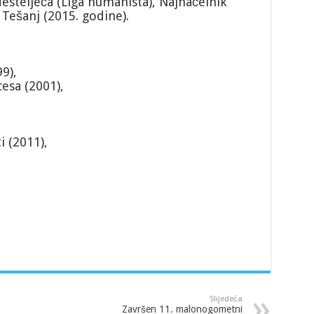
 desteljeća (Liga humanista), Najnačelnik
 Tešanj (2015. godine).
9),
esa (2001),
i (2011),
Slijedeća
Završen 11. malonogometni