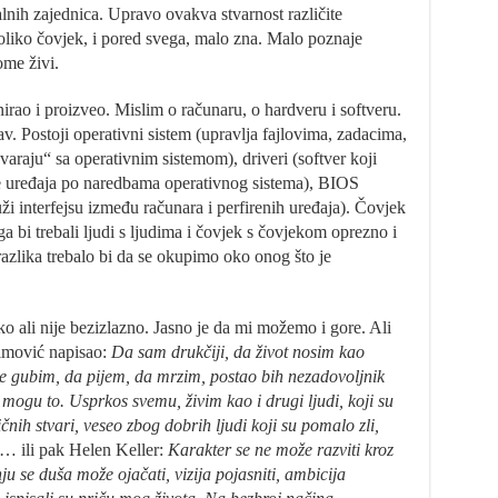
lnih zajednica. Upravo ovakva stvarnost različite
koliko čovjek, i pored svega, malo zna. Malo poznaje
me živi.
rao i proizveo. Mislim o računaru, o hardveru i softveru.
v. Postoji operativni sistem (upravlja fajlovima, zadacima,
varaju“ sa operativnim sistemom), driveri (softver koji
ije uređaja po naredbama operativnog sistema), BIOS
uži interfejsu između računara i perfirenih uređaja). Čovjek
a bi trebali ljudi s ljudima i čovjek s čovjekom oprezno i
azlika trebalo bi da se okupimo oko onog što je
ko ali nije bezizlazno. Jasno je da mi možemo i gore. Ali
imović napisao:
Da sam drukčiji, da život nosim kao
e gubim, da pijem, da mrzim, postao bih nezadovoljnik
ne mogu to. Usprkos svemu, živim kao i drugi ljudi, koji su
nih stvari, veseo zbog dobrih ljudi koji su pomalo zli,
… ili pak Helen Keller:
Karakter se ne može razviti kroz
nju se duša može ojačati, vizija pojasniti, ambicija