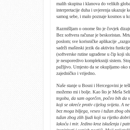
malih skupina i klanova do velikih globa
interpretacije duha i uvjerenja ukazuje 
samog sebe, i malo poznaje kosmos u ko
Razmišljam o onome što je čovjek dizajni
Bez softvera računar je beskoristan. Mrta
poslom; sve korisničke aplikacije „razgo
sadrži mašinski jezik da aktivira funkc
(softverske rutine ugrađene u čip koji sl
je neuporedivo kompleksniji sistem. Stog
pažljivo. Umjesto da se okupljamo oko r
zajedničko i vrijedno.
Naše stanje u Bosni i Hercegovini je teš
možemo mi i bolje. Kao što je Meša Sel
tegobu, da sam ogorčen, počeo bih da s
koji se okreće protiv cijelog svijeta. A 
bez moga biljega, veseo i tužan zbog obič
tužan zbog zlih ljudi koji su rijetko dobri
lakoću i mir. Jedino kroz iskušenja i pat