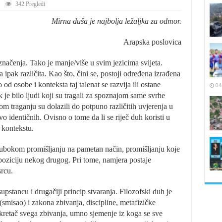
342 Pregledi
Mirna duša je najbolja ležaljka za odmor.
Arapska poslovica
značenja. Tako je manje/više u svim jezicima svijeta.
 a ipak različita. Kao što, čini se, postoji određena izrađena
 od osobe i konteksta taj talenat se razvija ili ostane
04
k je bilo ljudi koji su tragali za spoznajom same svrhe
m traganju su dolazili do potpuno različitih uvjerenja u
vo identičnih. Ovisno o tome da li se riječ duh koristi u
 kontekstu.
dubokom promišljanju na pametan način, promišljanju koje
u poziciju nekog drugog. Pri tome, namjera postaje
srcu.
upstancu i drugačiji princip stvaranja. Filozofski duh je
misao) i zakona zbivanja, discipline, metafizičke
okretač svega zbivanja, umno sjemenje iz koga se sve