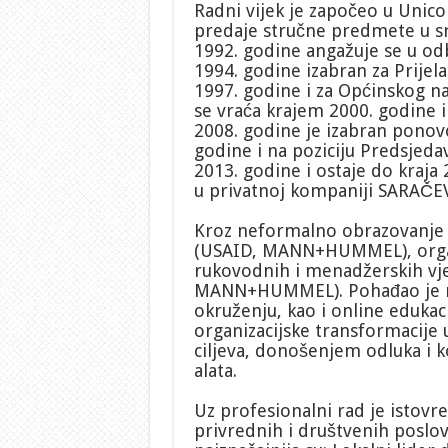
Radni vijek je započeo u Unico
predaje stručne predmete u s
1992. godine angažuje se u odb
1994. godine izabran za Prijel
1997. godine i za Općinskog na
se vraća krajem 2000. godine i
2008. godine je izabran ponovo
godine i na poziciju Predsjed
2013. godine i ostaje do kraja
u privatnoj kompaniji SARAČEV
Kroz neformalno obrazovanje p
(USAID, MANN+HUMMEL), organiz
rukovodnih i menadžerskih vje
MANN+HUMMEL). Pohađao je mn
okruženju, kao i online edukaci
organizacijske transformacije
ciljeva, donošenjem odluka i
alata.
Uz profesionalni rad je istovr
privrednih i društvenih poslov