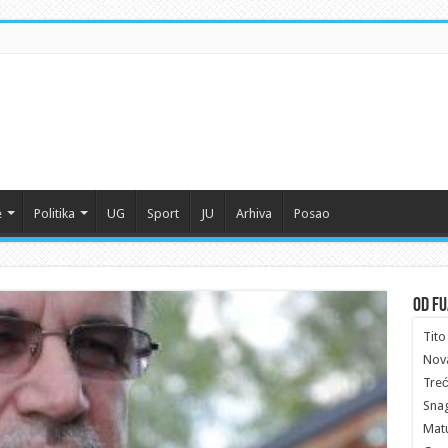
e
Politika
UG
Sport
JU
Arhiva
Posao
Od Fu
Tito 
Nov
Treć
Snag
Matu