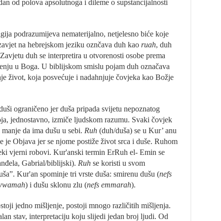
edan od polova apsolutnoga i dileme o supstancijalnosti
igija podrazumijeva nematerijalno, netjelesno biće koje
zavjet na hebrejskom jeziku oznčava duh kao
ruah
, duh
avjetu duh se interpretira u otvorenosti osobe prema
jenju u Boga. U biblijskom smislu pojam duh označava
je život, koja posvećuje i nadahnjuje čovjeka kao Božje
duši ograničeno jer duša pripada svijetu nepoznatog
koja, jednostavno, izmiče ljudskom razumu. Svaki čovjek
ili manje da ima dušu u sebi.
Ruh
(duh/duša) se u Kur’ anu
e je Objava jer se njome postiže život srca i duše. Ruhom
ki vjerni robovi. Kur'anski termin ErRuh el- Emin se
đela, Gabrial/biblijski).
Ruh
se koristi u svom
ša”. Kur'an spominje tri vrste duša: smirenu dušu (
nefs
ewwamah
) i dušu sklonu zlu (
nefs emmarah
).
oji jedno mišljenje, postoji mnogo različitih mišljenja.
lan stav, interpretaciju koju slijedi jedan broj ljudi. Od