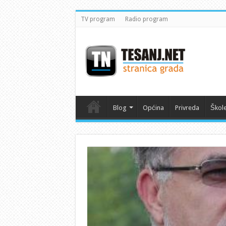
TV program
Radio program
Blog
Općina
Privreda
Škol