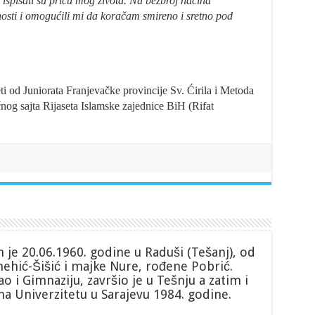
lji ispisali su priču mog života. Na bezbroj načina
osti i omogućili mi da koračam smireno i sretno pod
ti od Juniorata Franjevačke provincije Sv. Ćirila i Metoda
čnog sajta Rijaseta Islamske zajednice BiH (Rifat
je 20.06.1960. godine u Raduši (Tešanj), od
hić-Šišić i majke Nure, rođene Pobrić.
o i Gimnaziju, završio je u Tešnju a zatim i
na Univerzitetu u Sarajevu 1984. godine.