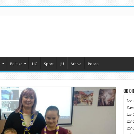
e
Politika
UG
Sport
JU
Arhiva
Posao
Od oi
Izvi
Zavr
Izvi
Izvi
Izvi