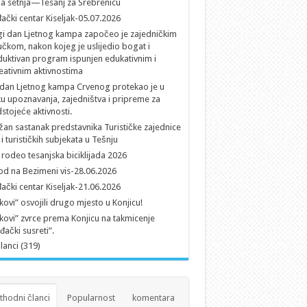
a setnja—Tesanj za Srebrenicu
đački centar Kiseljak-05.07.2026
i dan Ljetnog kampa započeo je zajedničkim
čkom, nakon kojeg je uslijedio bogat i
uktivan program ispunjen edukativnim i
eativnim aktivnostima
 dan Ljetnog kampa Crvenog protekao je u
u upoznavanja, zajedništva i pripreme za
stojeće aktivnosti.
an sastanak predstavnika Turističke zajednice
i turističkih subjekata u Tešnju
 rodeo tesanjska biciklijada 2026
d na Bezimeni vis-28.06.2026
đački centar Kiseljak-21.06.2026
kovi” osvojili drugo mjesto u Konjicu!
kovi” zvrce prema Konjicu na takmicenje
iđački susreti”.
članci (319)
thodni članci
Popularnost
komentara