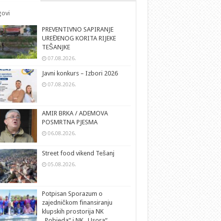
ovi
PREVENTIVNO SAPIRANJE
UREĐENOG KORITA RIJEKE
TEŠANJKE
07.08.2026.
Javni konkurs – Izbori 2026
07.08.2026.
AMIR BRKA / ADEMOVA
POSMRTNA PJESMA
06.08.2026.
Street food vikend Tešanj
05.08.2026.
Potpisan Sporazum o
zajedničkom finansiranju
klupskih prostorija NK
„Pobjeda“ i NK „Usora“