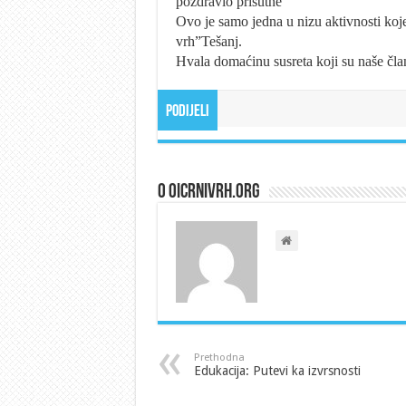
pozdravio prisutne
Ovo je samo jedna u nizu aktivnosti koj
vrh”Tešanj.
Hvala domaćinu susreta koji su naše član
Podijeli
O oicrnivrh.org
Prethodna
Edukacija: Putevi ka izvrsnosti