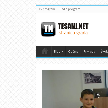
TV program
Radio program
Blog
Općina
Privreda
Škol