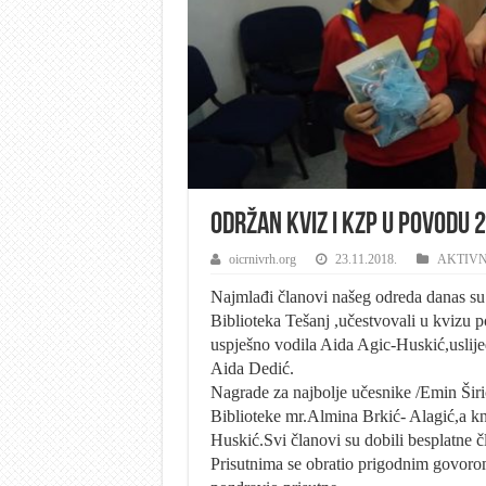
Održan kviz i KZP u povodu
oicrnivrh.org
23.11.2018.
AKTIVN
Najmlađi članovi našeg odreda danas su 
Biblioteka Tešanj ,učestvovali u kvizu
uspješno vodila Aida Agic-Huskić,uslije
Aida Dedić.
Nagrade za najbolje učesnike /Emin Širić
Biblioteke mr.Almina Brkić- Alagić,a kn
Huskić.Svi članovi su dobili besplatne č
Prisutnima se obratio prigodnim govorom