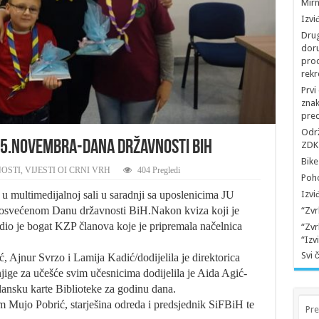
Mirn
Izvi
Drug
doru
prod
rekr
Prvi
znak
pred
Održ
 25.novembra-Dana državnosti BiH
ZDK 
Bike
OSTI
,
VIJESTI OI CRNI VRH
404 Pregledi
Poho
u multimedijalnoj sali u saradnji sa uposlenicima JU
Izvi
 posvećenom Danu državnosti BiH.Nakon kviza koji je
“Zvr
dio je bogat KZP članova koje je pripremala načelnica
“Zvr
“Izv
Svi 
, Ajnur Svrzo i Lamija Kadić/dodijelila je direktorica
jige za učešće svim učesnicima dodijelila je Aida Agić-
lansku karte Biblioteke za godinu dana.
 Mujo Pobrić, starješina odreda i predsjednik SiFBiH te
Pre