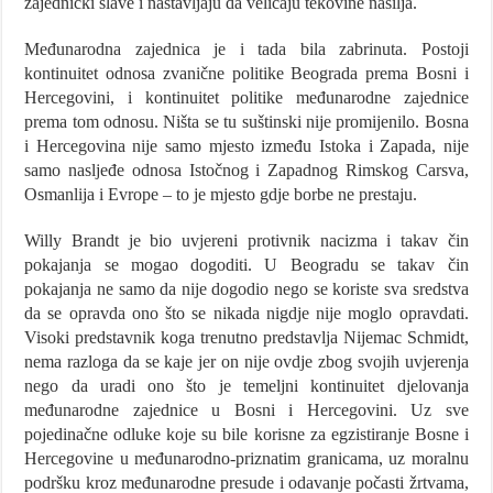
zajednički slave i nastavljaju da veličaju tekovine nasilja.
Međunarodna zajednica je i tada bila zabrinuta. Postoji
kontinuitet odnosa zvanične politike Beograda prema Bosni i
Hercegovini, i kontinuitet politike međunarodne zajednice
prema tom odnosu. Ništa se tu suštinski nije promijenilo. Bosna
i Hercegovina nije samo mjesto između Istoka i Zapada, nije
samo nasljeđe odnosa Istočnog i Zapadnog Rimskog Carsva,
Osmanlija i Evrope – to je mjesto gdje borbe ne prestaju.
Willy Brandt je bio uvjereni protivnik nacizma i takav čin
pokajanja se mogao dogoditi. U Beogradu se takav čin
pokajanja ne samo da nije dogodio nego se koriste sva sredstva
da se opravda ono što se nikada nigdje nije moglo opravdati.
Visoki predstavnik koga trenutno predstavlja Nijemac Schmidt,
nema razloga da se kaje jer on nije ovdje zbog svojih uvjerenja
nego da uradi ono što je temeljni kontinuitet djelovanja
međunarodne zajednice u Bosni i Hercegovini. Uz sve
pojedinačne odluke koje su bile korisne za egzistiranje Bosne i
Hercegovine u međunarodno-priznatim granicama, uz moralnu
podršku kroz međunarodne presude i odavanje počasti žrtvama,