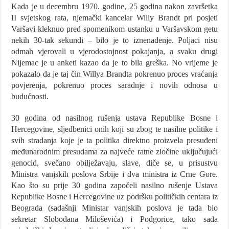
Kada je u decembru 1970. godine, 25 godina nakon završetka
II svjetskog rata, njemački kancelar Willy Brandt pri posjeti
Varšavi kleknuo pred spomenikom ustanku u Varšavskom getu
nekih 30-tak sekundi – bilo je to iznenađenje. Poljaci nisu
odmah vjerovali u vjerodostojnost pokajanja, a svaku drugi
Nijemac je u anketi kazao da je to bila greška. No vrijeme je
pokazalo da je taj čin Willya Brandta pokrenuo proces vraćanja
povjerenja, pokrenuo proces saradnje i novih odnosa u
budućnosti.
30 godina od nasilnog rušenja ustava Republike Bosne i
Hercegovine, sljedbenici onih koji su zbog te nasilne politike i
svih stradanja koje je ta politika direktno proizvela presuđeni
međunarodnim presudama za najveće ratne zločine uključujući
genocid, svečano obilježavaju, slave, diče se, u prisustvu
Ministra vanjskih poslova Srbije i dva ministra iz Crne Gore.
Kao što su prije 30 godina započeli nasilno rušenje Ustava
Republike Bosne i Hercegovine uz podršku političkih centara iz
Beograda (sadašnji Ministar vanjskih poslova je tada bio
sekretar Slobodana Miloševića) i Podgorice, tako sada