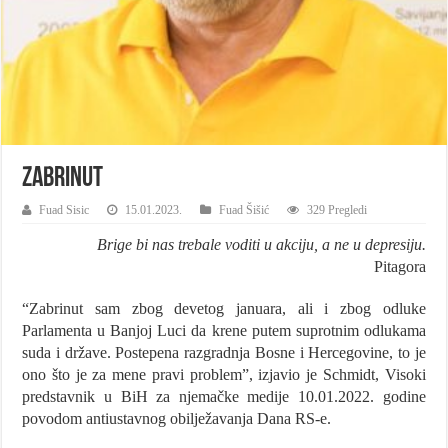
Zabrinut
Fuad Sisic
15.01.2023.
Fuad Šišić
329 Pregledi
Brige bi nas trebale voditi u akciju, a ne u depresiju.
Pitagora
“Zabrinut sam zbog devetog januara, ali i zbog odluke
Parlamenta u Banjoj Luci da krene putem suprotnim odlukama
suda i države. Postepena razgradnja Bosne i Hercegovine, to je
ono što je za mene pravi problem”, izjavio je Schmidt, Visoki
predstavnik u BiH za njemačke medije 10.01.2022. godine
povodom antiustavnog obilježavanja Dana RS-e.