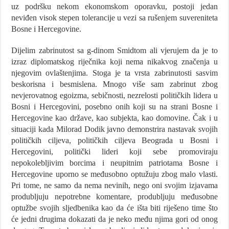
uz podršku nekom ekonomskom oporavku, postoji jedan
neviđen visok stepen tolerancije u vezi sa rušenjem suvereniteta
Bosne i Hercegovine.
Dijelim zabrinutost sa g-dinom Smidtom ali vjerujem da je to
izraz diplomatskog riječnika koji nema nikakvog značenja u
njegovim ovlaštenjima. Stoga je ta vrsta zabrinutosti sasvim
beskorisna i besmislena. Mnogo više sam zabrinut zbog
nevjerovatnog egoizma, sebičnosti, nezrelosti političkih lidera u
Bosni i Hercegovini, posebno onih koji su na strani Bosne i
Hercegovine kao države, kao subjekta, kao domovine. Čak i u
situaciji kada Milorad Dodik javno demonstrira nastavak svojih
političkih ciljeva, političkih ciljeva Beograda u Bosni i
Hercegovini, politički lideri koji sebe promoviraju
nepokolebljivim borcima i neupitnim patriotama Bosne i
Hercegovine uporno se međusobno optužuju zbog malo vlasti.
Pri tome, ne samo da nema nevinih, nego oni svojim izjavama
produbljuju nepotrebne komentare, produbljuju međusobne
optužbe svojih sljedbenika kao da će išta biti riješeno time što
će jedni drugima dokazati da je neko među njima gori od onog