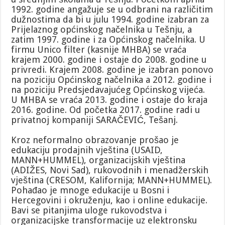
1992. godine angažuje se u odbrani na različitim
dužnostima da bi u julu 1994. godine izabran za
Prijelaznog općinskog načelnika u Tešnju, a
zatim 1997. godine i za Općinskog načelnika. U
firmu Unico filter (kasnije MHBA) se vraća
krajem 2000. godine i ostaje do 2008. godine u
privredi. Krajem 2008. godine je izabran ponovo
na poziciju Općinskog načelnika a 2012. godine i
na poziciju Predsjedavajućeg Općinskog vijeća.
U MHBA se vraća 2013. godine i ostaje do kraja
2016. godine. Od početka 2017. godine radi u
privatnoj kompaniji SARAČEVIĆ, Tešanj.
Kroz neformalno obrazovanje prošao je
edukaciju prodajnih vještina (USAID,
MANN+HUMMEL), organizacijskih vještina
(ADIŽES, Novi Sad), rukovodnih i menadžerskih
vještina (CRESOM, Kalifornija; MANN+HUMMEL).
Pohađao je mnoge edukacije u Bosni i
Hercegovini i okruženju, kao i online edukacije.
Bavi se pitanjima uloge rukovodstva i
organizacijske transformacije uz elektronsku