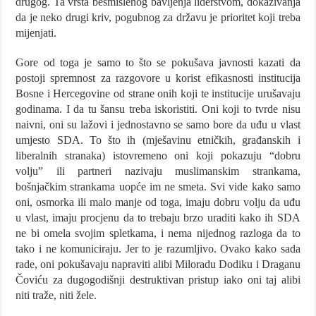
drugog. Ta vrsta besmislenog bavljenja liderstvom, dokazivanja
da je neko drugi kriv, pogubnog za državu je prioritet koji treba
mijenjati.
Gore od toga je samo to što se pokušava javnosti kazati da
postoji spremnost za razgovore u korist efikasnosti institucija
Bosne i Hercegovine od strane onih koji te institucije urušavaju
godinama. I da tu šansu treba iskoristiti. Oni koji to tvrde nisu
naivni, oni su lažovi i jednostavno se samo bore da uđu u vlast
umjesto SDA. To što ih (mješavinu etničkih, građanskih i
liberalnih stranaka) istovremeno oni koji pokazuju “dobru
volju” ili partneri nazivaju muslimanskim strankama,
bošnjačkim strankama uopće im ne smeta. Svi vide kako samo
oni, osmorka ili malo manje od toga, imaju dobru volju da uđu
u vlast, imaju procjenu da to trebaju brzo uraditi kako ih SDA
ne bi omela svojim spletkama, i nema nijednog razloga da to
tako i ne komuniciraju. Jer to je razumljivo. Ovako kako sada
rade, oni pokušavaju napraviti alibi Miloradu Dodiku i Draganu
Čoviću za dugogodišnji destruktivan pristup iako oni taj alibi
niti traže, niti žele.