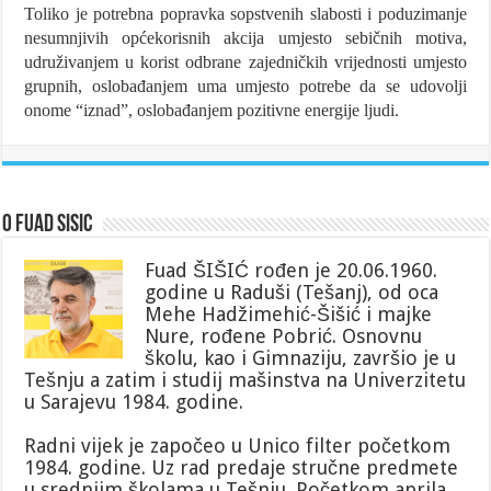
Toliko je potrebna popravka sopstvenih slabosti i poduzimanje
nesumnjivih općekorisnih akcija umjesto sebičnih motiva,
udruživanjem u korist odbrane zajedničkih vrijednosti umjesto
grupnih, oslobađanjem uma umjesto potrebe da se udovolji
onome “iznad”, oslobađanjem pozitivne energije ljudi.
O Fuad Sisic
Fuad ŠIŠIĆ rođen je 20.06.1960.
godine u Raduši (Tešanj), od oca
Mehe Hadžimehić-Šišić i majke
Nure, rođene Pobrić. Osnovnu
školu, kao i Gimnaziju, završio je u
Tešnju a zatim i studij mašinstva na Univerzitetu
u Sarajevu 1984. godine.
Radni vijek je započeo u Unico filter početkom
1984. godine. Uz rad predaje stručne predmete
u srednjim školama u Tešnju. Početkom aprila