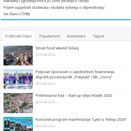
Nabavka i ugradnja lifta u JU Dom zdravlja u Tešnju
Prijem uspješnih studenata i dodjela rješenja o stipendiranju
Svi članci (7396)
Prethodni članci
Popularnost
komentara
Tagovi
Street food vikend Tešanj
05.08.2026.
Potpisan Sporazum o zajedničkom finansiranju
klupskih prostorija NK „Pobjeda“ i NK „Usora“
04.08.2026.
Preliminarna lista – Start up ideje mladih 2026
04.08.2026.
Koncertni program manifestacije “Ljeto u Tešnju 2026”
03.08.2026.