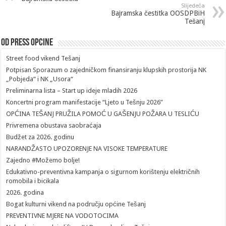
Slijedeća
Bajramska čestitka OOSDPBiH
Tešanj
Od Press Opcine
Street food vikend Tešanj
Potpisan Sporazum o zajedničkom finansiranju klupskih prostorija NK
„Pobjeda“ i NK „Usora“
Preliminarna lista – Start up ideje mladih 2026
Koncertni program manifestacije “Ljeto u Tešnju 2026”
OPĆINA TEŠANJ PRUŽILA POMOĆ U GAŠENJU POŽARA U TESLIĆU
Privremena obustava saobraćaja
Budžet za 2026. godinu
NARANDŽASTO UPOZORENJE NA VISOKE TEMPERATURE
Zajedno #Možemo bolje!
Edukativno-preventivna kampanja o sigurnom korištenju električnih
romobila i bicikala
2026. godina
Bogat kulturni vikend na području općine Tešanj
PREVENTIVNE MJERE NA VODOTOCIMA